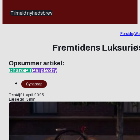
Tilmeld nyhedsbrev
Forside
/
We
Fremtidens Luksuriøs
Opsummer artikel:
ChatGPT
Perplexity
Cypercap
TessAI
|
21. april 2025
Læsetid: 5 min