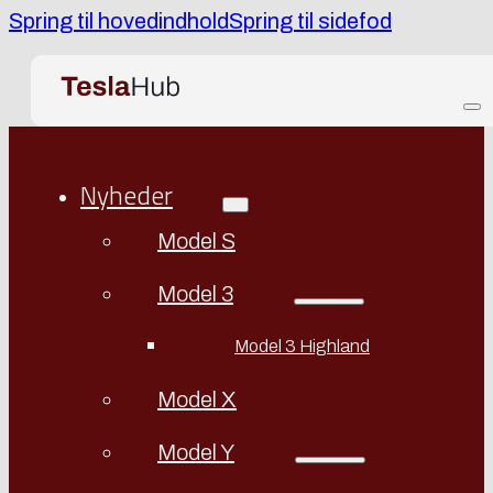
Spring til hovedindhold
Spring til sidefod
Nyheder
Model S
Model 3
Model 3 Highland
Model X
Model Y