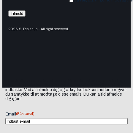
Ja tak, jeg vil gerne modtage 
2026 © Teslahub - All right reserved.
Tilmeld dig vores nyhedsbrev og få Tesla-nyheder, opdateringer
samt lejlighedsvise tilbud og produktanbefalinger direkte i din
indbakke. Ved at tilmelde dig og afkrydse boksen nedenfor, giver
du samtykke til at modtage disse emails. Du kan altid afmelde
dig igen.
(Påkrævet)
Email