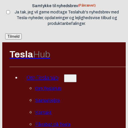
(Påkrævet)
Samtykke til nyhedsbrev
Ja tak, jeg vil gerne modtage Teslahub's nyhedsbrev med
Tesla-nyheder, opdateringer og lejlighedsvise tilbud og
produktanbefalinger.
Tesla
Hub
Om Teslahub
Om Teslahub
Samarbejde
Kontakt
Få rabat på Tesla