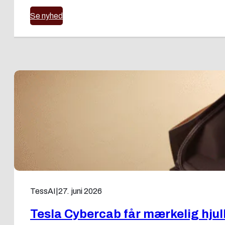
Se nyhed
TessAI
|
27. juni 2026
Tesla Cybercab får mærkelig hju