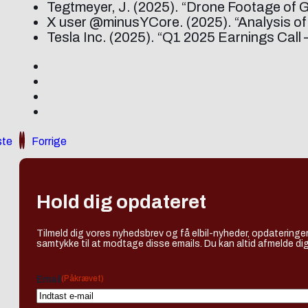
Tegtmeyer, J. (2025). “Drone Footage of 
X user @minusYCore. (2025). “Analysis o
Tesla Inc. (2025). “Q1 2025 Earnings Call 
te
Forrige
Hold dig opdateret
Tilmeld dig vores nyhedsbrev og få elbil-nyheder, opdateringer
samtykke til at modtage disse emails. Du kan altid afmelde dig
(Påkrævet)
Email