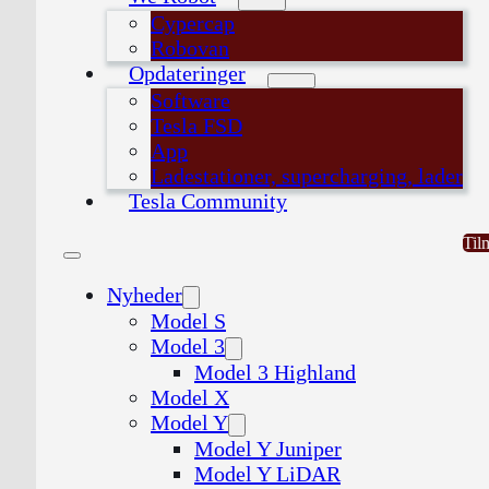
Cypercap
Robovan
Opdateringer
Software
Tesla FSD
App
Ladestationer, supercharging, lader
Tesla Community
Til
Nyheder
Model S
Model 3
Model 3 Highland
Model X
Model Y
Model Y Juniper
Model Y LiDAR