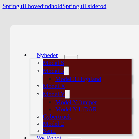
Spring til hovedindhold
Spring til sidefod
Nyheder
Model S
Model 3
Model 3 Highland
Model X
Model Y
Model Y Juniper
Model Y LiDAR
Cybertruck
Model 2
Semi
We Robot