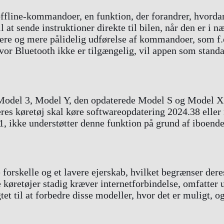
ffline-kommandoer, en funktion, der forandrer, hvordan
t sende instruktioner direkte til bilen, når den er i n
igere og mere pålidelig udførelse af kommandoer, som f
hvor Bluetooth ikke er tilgængelig, vil appen som stand
odel 3, Model Y, den opdaterede Model S og Model X f
eres køretøj skal køre softwareopdatering 2024.38 eller
1, ikke understøtter denne funktion på grund af iboend
orskelle og et lavere ejerskab, hvilket begrænser deres
retøjer stadig kræver internetforbindelse, omfatter u
et til at forbedre disse modeller, hvor det er muligt, 