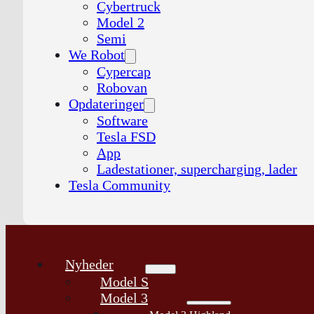
Cybertruck
Model 2
Semi
We Robot
Cypercap
Robovan
Opdateringer
Software
Tesla FSD
App
Ladestationer, supercharging, lader
Tesla Community
Nyheder
Model S
Model 3