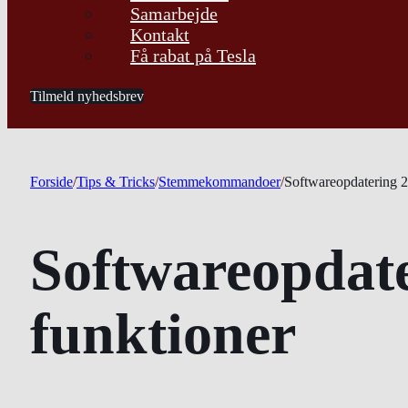
Samarbejde
Kontakt
Få rabat på Tesla
Tilmeld nyhedsbrev
Forside
/
Tips & Tricks
/
Stemmekommandoer
/
Softwareopdatering 2
Softwareopdate
funktioner