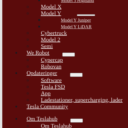
Model 3 Highland
Model X
Model Y
Model Y Juniper
Model Y LiDAR
Cybertruck
Model 2
Semi
We Robot
Cypercap
Robovan
Opdateringer
Software
Tesla FSD
App
Ladestationer, supercharging, lader
Tesla Community
Om Teslahub
Om Teslahub