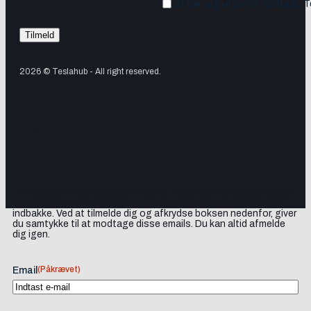
Ja tak, jeg vil gerne modtage 
2026 © Teslahub - All right reserved.
Tilmeld dig vores nyhedsbrev og få Tesla-nyheder, opdateringer
samt lejlighedsvise tilbud og produktanbefalinger direkte i din
indbakke. Ved at tilmelde dig og afkrydse boksen nedenfor, giver
du samtykke til at modtage disse emails. Du kan altid afmelde
dig igen.
(Påkrævet)
Email