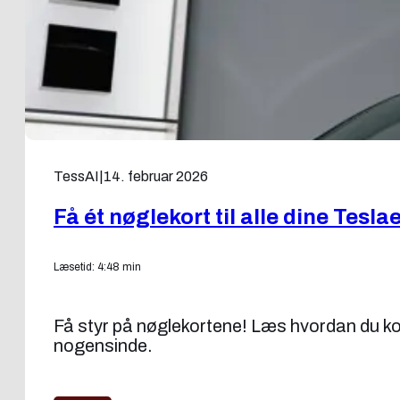
TessAI
|
14. februar 2026
Få ét nøglekort til alle dine Tesla
Læsetid: 4:48 min
Få styr på nøglekortene! Læs hvordan du kon
nogensinde.