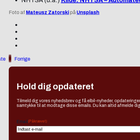
Foto af
Mateusz Zatorski
på
Unsplash
te
Forrige
Hold dig opdateret
Tilmeld dig vores nyhedsbrev og få elbil-nyheder, opdateringer
samtykke til at modtage disse emails. Du kan altid afmelde dig
(Påkrævet)
Email