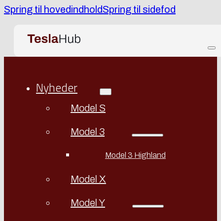
Spring til hovedindhold
Spring til sidefod
Nyheder
Model S
Model 3
Model 3 Highland
Model X
Model Y