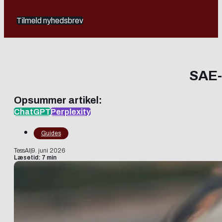
Tilmeld nyhedsbrev
SAE-
Opsummer artikel:
ChatGPT
Perplexity
Guides
TessAI
|
9. juni 2026
Læsetid: 7 min