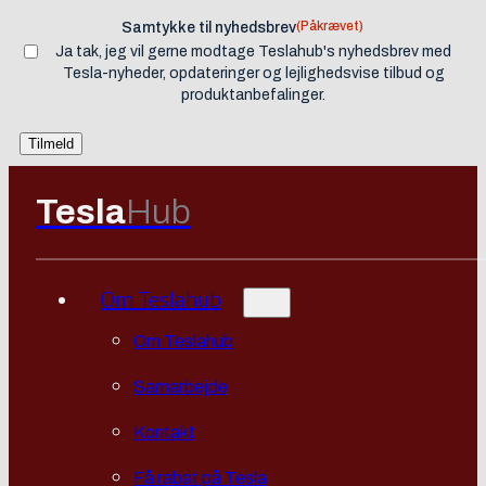
(Påkrævet)
Samtykke til nyhedsbrev
Ja tak, jeg vil gerne modtage Teslahub's nyhedsbrev med
Tesla-nyheder, opdateringer og lejlighedsvise tilbud og
produktanbefalinger.
Tesla
Hub
Om Teslahub
Om Teslahub
Samarbejde
Kontakt
Få rabat på Tesla