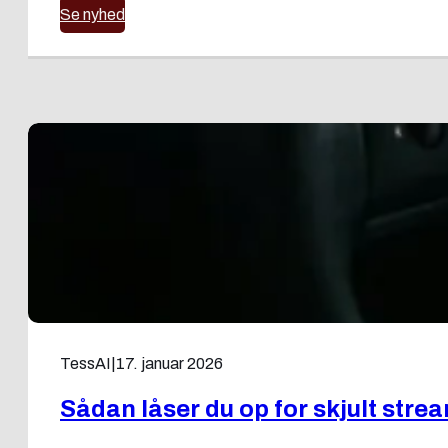
Se nyhed
TessAI
|
17. januar 2026
Sådan låser du op for skjult str