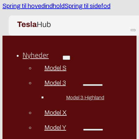
Spring til hovedindhold
Spring til sidefod
Nyheder
Model S
Model 3
Model 3 Highland
Model X
Model Y