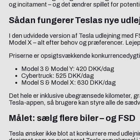
og incitament – og det ændrer spillet for potent
Sådan fungerer Teslas nye udl
I den udvidede version af Tesla udlejning med F
Model X – alt efter behov og præferencer. Leje
Priserne er opsigtsvækkende konkurrencedygt
Model 3 & Model Y: 420 DKK/dag
Cybertruck: 525 DKK/dag
Model S & Model X: 630 DKK/dag
Det hele er inklusive ubegrænsede kilometer, g
Tesla-appen, så brugere kan styre alle de sædva
Målet: sælg flere biler – og FSD
Tesla ønsker ikke blot at konkurrere med udlejn