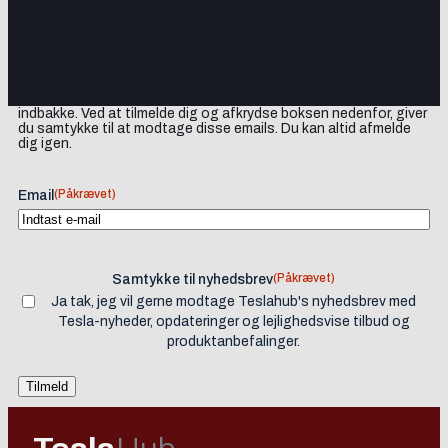
Tilmeld dig vores nyhedsbrev og få Tesla-nyheder, opdateringer
samt lejlighedsvise tilbud og produktanbefalinger direkte i din
indbakke. Ved at tilmelde dig og afkrydse boksen nedenfor, giver
du samtykke til at modtage disse emails. Du kan altid afmelde
dig igen.
(Påkrævet)
Email
(Påkrævet)
Samtykke til nyhedsbrev
Ja tak, jeg vil gerne modtage Teslahub's nyhedsbrev med
Tesla-nyheder, opdateringer og lejlighedsvise tilbud og
produktanbefalinger.