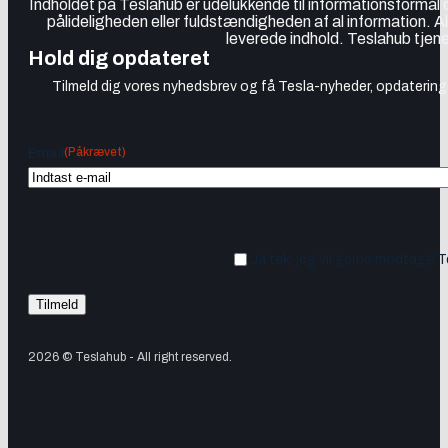
Indholdet på Teslahub er udelukkende til informationsformål
pålideligheden eller fuldstændigheden af al information. A
leverede indhold. Teslahub tjene
Hold dig opdateret
Tilmeld dig vores nyhedsbrev og få Tesla-nyheder, opdateringer
(Påkrævet)
Email
Ja tak, jeg vil gerne modtage 
2026 © Teslahub - All right reserved.