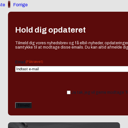
te
Forrige
Hold dig opdateret
Tilmeld dig vores nyhedsbrev og få elbil-nyheder, opdateringer
samtykke til at modtage disse emails. Du kan altid afmelde dig
(Påkrævet)
Email
Ja tak, jeg vil gerne modtage 