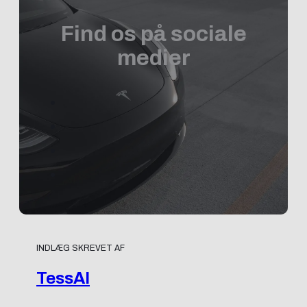
Find os på sociale
medier
INDLÆG SKREVET AF
TessAI