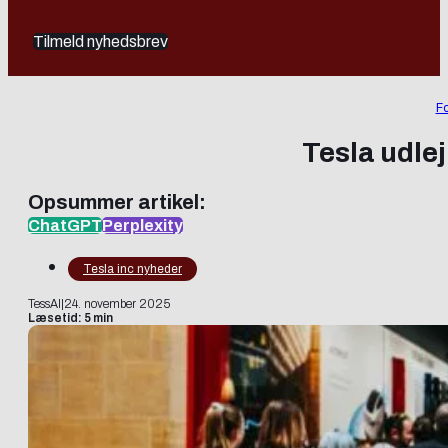
Tilmeld nyhedsbrev
Fo
Tesla udle
Opsummer artikel:
ChatGPT
Perplexity
Tesla inc nyheder
TessAI
|
24. november 2025
Læsetid: 5 min