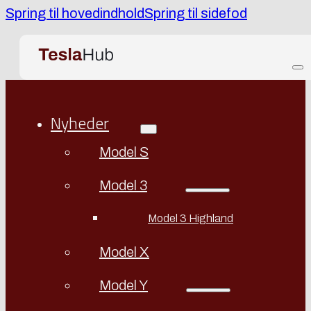
Spring til hovedindhold
Spring til sidefod
Nyheder
Model S
Model 3
Model 3 Highland
Model X
Model Y