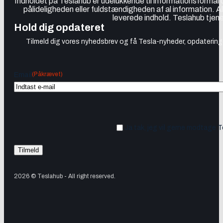
Indholdet på Teslahub er udelukkende til informationsformål
pålideligheden eller fuldstændigheden af al information. A
leverede indhold. Teslahub tjene
Hold dig opdateret
Tilmeld dig vores nyhedsbrev og få Tesla-nyheder, opdateringer
(Påkrævet)
Email
Ja tak, jeg vil gerne modtage 
2026 © Teslahub - All right reserved.