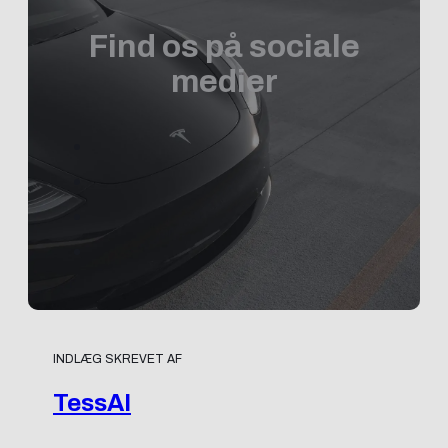
Find os på sociale
medier
INDLÆG SKREVET AF
TessAI