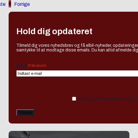
te
Forrige
Hold dig opdateret
Tilmeld dig vores nyhedsbrev og få elbil-nyheder, opdateringer
samtykke til at modtage disse emails. Du kan altid afmelde dig
(Påkrævet)
Email
Ja tak, jeg vil gerne modtage 