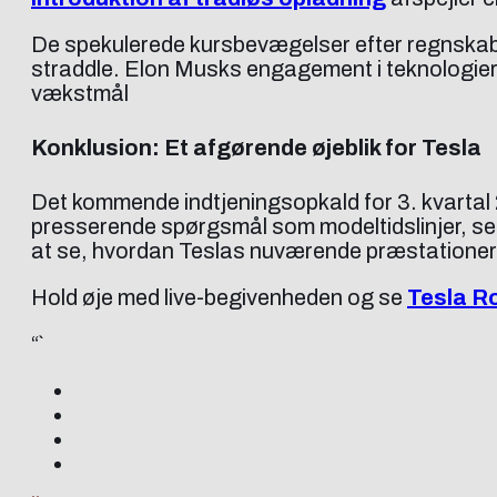
De spekulerede kursbevægelser efter regnskabe
straddle. Elon Musks engagement i teknologi
vækstmål
Konklusion: Et afgørende øjeblik for Tesla
Det kommende indtjeningsopkald for 3. kvartal 2
presserende spørgsmål som modeltidslinjer, ser
at se, hvordan Teslas nuværende præstationer s
Hold øje med live-begivenheden og se
Tesla Ro
“`