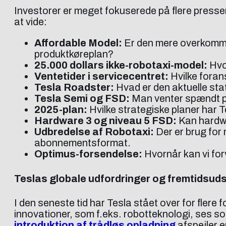
Investorer er meget fokuserede på flere presser
at vide:
Affordable Model:
Er den mere overkommel
produktkøreplan?
25.000 dollars ikke-robotaxi-model:
Hvo
Ventetider i servicecentret:
Hvilke forans
Tesla Roadster:
Hvad er den aktuelle sta
Tesla Semi og FSD:
Man venter spændt på 
2025-plan:
Hvilke strategiske planer har 
Hardware 3 og niveau 5 FSD:
Kan hardwa
Udbredelse af Robotaxi:
Der er brug for 
abonnementsformat.
Optimus-forsendelse:
Hvornår kan vi fo
Teslas globale udfordringer og fremtidsuds
I den seneste tid har Tesla stået over for fler
innovationer, som f.eks. robotteknologi, ses so
introduktion af trådløs opladning
afspejler e