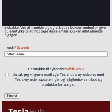
Tilmeld dig vores nyhedsbrev og få Tesla-nyheder, opdateringer
samt lejlighedsvise tilbud og produktanbefalinger direkte i din
indbakke. Ved at tilmelde dig og afkrydse boksen nedenfor, giver
du samtykke til at modtage disse emails. Du kan altid afmelde
dig igen.
(Påkrævet)
Email
(Påkrævet)
Samtykke til nyhedsbrev
Ja tak, jeg vil gerne modtage Teslahub's nyhedsbrev med
Tesla-nyheder, opdateringer og lejlighedsvise tilbud og
produktanbefalinger.
Tesla
Hub