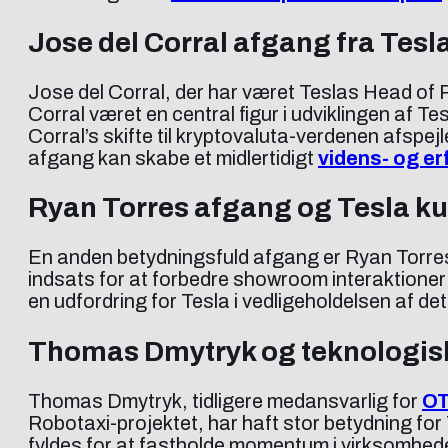
Jose del Corral afgang fra Tesla
Jose del Corral, der har været Teslas Head of Pr
Corral været en central figur i udviklingen af 
Corral’s skifte til kryptovaluta-verdenen afspej
afgang kan skabe et midlertidigt
videns- og er
Ryan Torres afgang og Tesla k
En anden betydningsfuld afgang er Ryan Torres
indsats for at forbedre showroom interaktioner 
en udfordring for Tesla i vedligeholdelsen af d
Thomas Dmytryk og teknologisk
Thomas Dmytryk, tidligere medansvarlig for
OT
Robotaxi-projektet, har haft stor betydning for
fyldes for at fastholde momentum i virksomhed