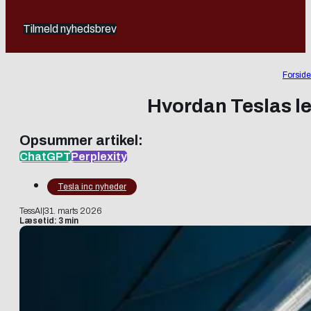
Tilmeld nyhedsbrev
Forside
Hvordan Teslas l
Opsummer artikel:
ChatGPT
Perplexity
Tesla inc nyheder
TessAI
|
31. marts 2026
Læsetid: 3 min