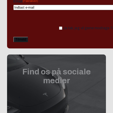
(Påkrævet)
Email
Ja tak, jeg vil gerne modtage 
Find os på sociale
medier