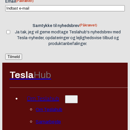
(Påkrævet)
Email
(Påkrævet)
Samtykke til nyhedsbrev
Ja tak, jeg vil gerne modtage Teslahub's nyhedsbrev med
Tesla-nyheder, opdateringer og lejlighedsvise tilbud og
produktanbefalinger.
Tesla
Hub
Om Teslahub
Om Teslahub
Samarbejde