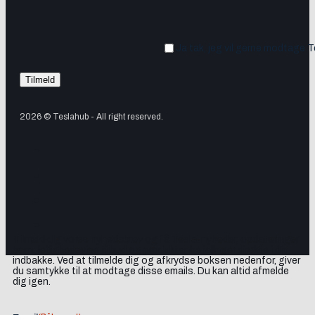
Ja tak, jeg vil gerne modtage 
2026 © Teslahub - All right reserved.
Tilmeld dig vores nyhedsbrev og få Tesla-nyheder, opdateringer
samt lejlighedsvise tilbud og produktanbefalinger direkte i din
indbakke. Ved at tilmelde dig og afkrydse boksen nedenfor, giver
du samtykke til at modtage disse emails. Du kan altid afmelde
dig igen.