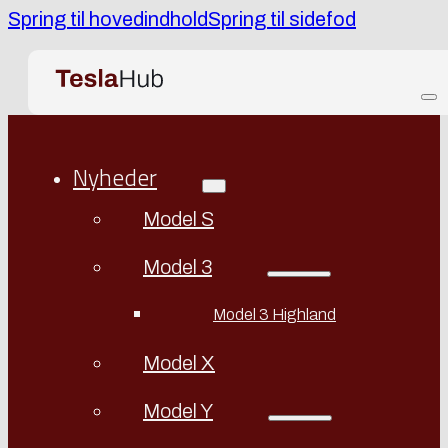
Spring til hovedindhold
Spring til sidefod
Nyheder
Model S
Model 3
Model 3 Highland
Model X
Model Y