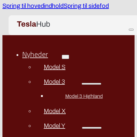
Spring til hovedindhold
Spring til sidefod
Nyheder
Model S
Model 3
Model 3 Highland
Model X
Model Y