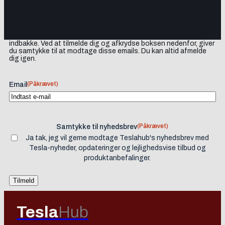
Tilmeld dig vores nyhedsbrev og få Tesla-nyheder, opdateringer
samt lejlighedsvise tilbud og produktanbefalinger direkte i din
indbakke. Ved at tilmelde dig og afkrydse boksen nedenfor, giver
du samtykke til at modtage disse emails. Du kan altid afmelde
dig igen.
(Påkrævet)
Email
(Påkrævet)
Samtykke til nyhedsbrev
Ja tak, jeg vil gerne modtage Teslahub's nyhedsbrev med
Tesla-nyheder, opdateringer og lejlighedsvise tilbud og
produktanbefalinger.
Tesla
Hub