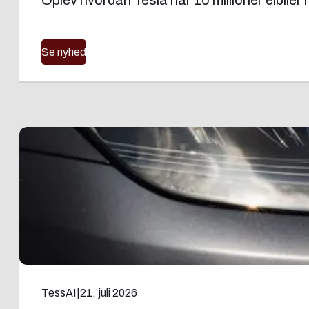
Oplev hvordan Tesla når 10 millioner elbiler 
Se nyhed
TessAI
|
21. juli 2026