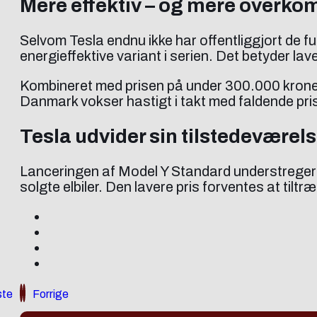
Mere effektiv – og mere overko
Selvom Tesla endnu ikke har offentliggjort de 
energieffektive variant i serien. Det betyder la
Kombineret med prisen på under 300.000 kroner 
Danmark vokser hastigt i takt med faldende pris
Tesla udvider sin tilstedeværel
Lanceringen af Model Y Standard understreger 
solgte elbiler. Den lavere pris forventes at til
te
Forrige