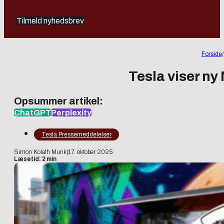
Tilmeld nyhedsbrev
Forside
/
Tesla viser ny
Opsummer artikel:
ChatGPT
Perplexity
Tesla Pressemeddelelser
Simon Kolath Munk
|
17. oktober 2025
Læsetid: 2 min