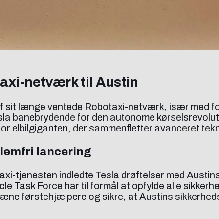
axi-netværk til Austin
af sit længe ventede Robotaxi-netværk, især med fo
esla banebrydende for den autonome kørselsrevolut
or elbilgiganten, der sammenfletter avanceret tekn
emfri lancering
axi-tjenesten indledte Tesla drøftelser med Austins
Task Force har til formål at opfylde alle sikkerhe
træne førstehjælpere og sikre, at Austins sikkerhed