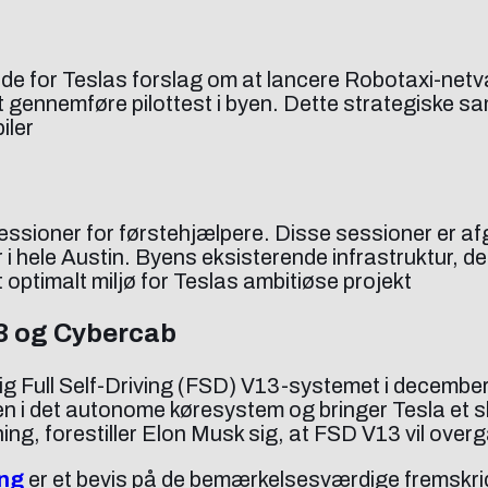
de for Teslas forslag om at lancere Robotaxi-netvæ
il at gennemføre pilottest i byen. Dette strategiske 
iler
sioner for førstehjælpere. Disse sessioner er afgør
 i hele Austin. Byens eksisterende infrastruktur, de
timalt miljø for Teslas ambitiøse projekt
3 og Cybercab
ylig Full Self-Driving (FSD) V13-systemet i decemb
en i det autonome køresystem og bringer Tesla et sk
ing, forestiller Elon Musk sig, at FSD V13 vil ove
ing
er et bevis på de bemærkelsesværdige fremskrid