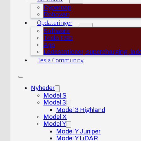
Cypercap
Robovan
Opdateringer
Software
Tesla FSD
App
Ladestationer, supercharging, lad
Tesla Community
Nyheder
Model S
Model 3
Model 3 Highland
Model X
Model Y
Model Y Juniper
Model Y LiDAR