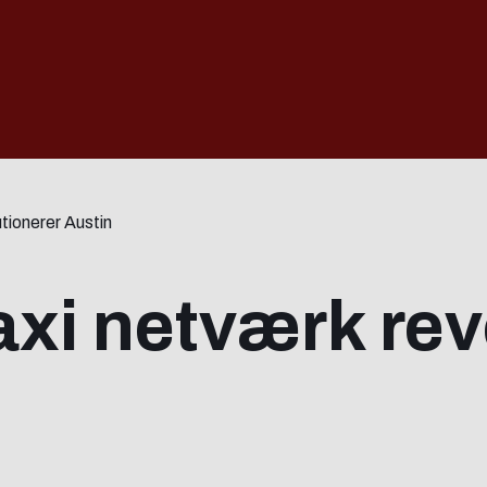
tionerer Austin
xi netværk rev