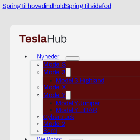
Spring til hovedindhold
Spring til sidefod
Nyheder
Model S
Model 3
Model 3 Highland
Model X
Model Y
Model Y Juniper
Model Y LiDAR
Cybertruck
Model 2
Semi
We Robot