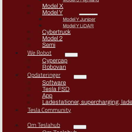
Model X
Model Y
Model Y Juniper
Model Y LiDAR
Cybertruck
Model 2
Semi
We Robot
Cypercap
Robovan
Opdateringer
Software
Tesla FSD
App
Ladestationer, supercharging, lade
Tesla Community
Om Teslahub