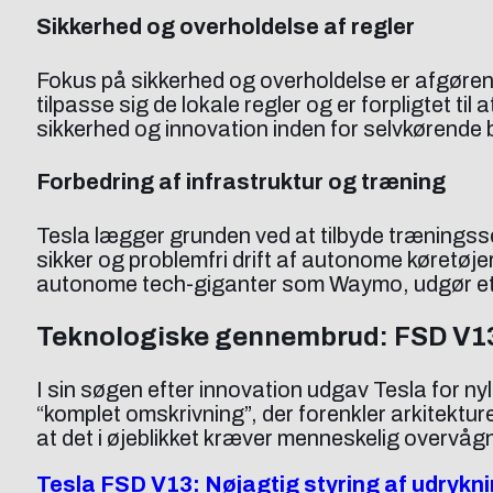
Sikkerhed og overholdelse af regler
Fokus på sikkerhed og overholdelse er afgøren
tilpasse sig de lokale regler og er forpligtet t
sikkerhed og innovation inden for selvkørende b
Forbedring af infrastruktur og træning
Tesla lægger grunden ved at tilbyde træningsses
sikker og problemfri drift af autonome køretøjer
autonome tech-giganter som Waymo, udgør et op
Teknologiske gennembrud: FSD V1
I sin søgen efter innovation udgav Tesla for n
“komplet omskrivning”, der forenkler arkitektur
at det i øjeblikket kræver menneskelig overvågn
Tesla FSD V13: Nøjagtig styring af udrykn