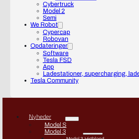
Cybertruck
Model 2
Semi
We Robot
Cypercap
Robovan
Opdateringer
Software
Tesla FSD
App
Ladestationer, supercharging, lad
Tesla Community
Nyheder
Model S
Model 3
Model 3 Highland