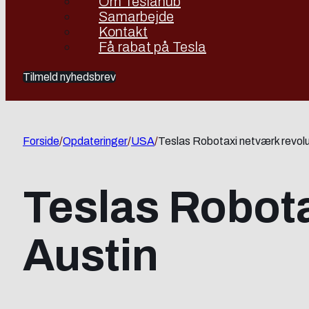
Om Teslahub
Samarbejde
Kontakt
Få rabat på Tesla
Tilmeld nyhedsbrev
Forside
/
Opdateringer
/
USA
/
Teslas Robotaxi netværk revolu
Teslas Robota
Austin