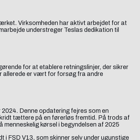
rket. Virksomheden har aktivt arbejdet for at
samarbejde understreger Teslas dedikation til
ende for at etablere retningslinjer, der sikrer
r allerede er vært for forsøg fra andre
er 2024. Denne opdatering fejres som en
ridt tættere på en førerløs fremtid. På trods af
rgå menneskelig kørsel i begyndelsen af 2025
t i FSD V13, som skinner selv under ugunstige