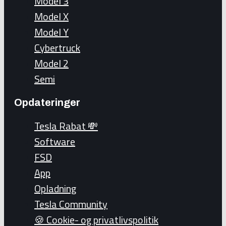
Model 3
Model X
Model Y
Cybertruck
Model 2
Semi
Opdateringer
Tesla Rabat 💸
Software
FSD
App
Opladning
Tesla Community
🍪 Cookie- og privatlivspolitik