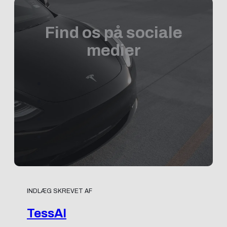
Find os på sociale
medier
INDLÆG SKREVET AF
TessAI