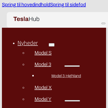
Spring til hovedindhold
Spring til sidefod
Nyheder
Model S
Model 3
Model 3 Highland
Model X
Model Y