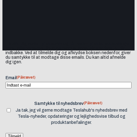
Tilmeld dig vores nyhedsbrev og få Tesla-nyheder, opdateringer
samt lejlighedsvise tilbud og produktanbefalinger direkte i din
indbakke. Ved at tilmelde dig og afkrydse boksen nedenfor, giver
du samtykke til at modtage disse emails. Du kan altid afmelde
dig igen.
(Påkrævet)
Email
(Påkrævet)
Samtykke til nyhedsbrev
Ja tak, jeg vil gerne modtage Teslahub's nyhedsbrev med
Tesla-nyheder, opdateringer og lejlighedsvise tilbud og
produktanbefalinger.