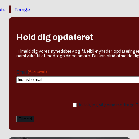
te
Forrige
Hold dig opdateret
Tilmeld dig vores nyhedsbrev og få elbil-nyheder, opdateringer
samtykke til at modtage disse emails. Du kan altid afmelde dig
(Påkrævet)
Email
Ja tak, jeg vil gerne modtage 