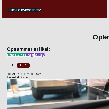
Tilmeld nyhedsbrev
Ople
Opsummer artikel:
ChatGPT
Perplexity
USA
TessAI
|
26. september 2024
Læsetid: 4 min