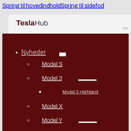
Spring til hovedindhold
Spring til sidefod
Nyheder
Model S
Model 3
Model 3 Highland
Model X
Model Y