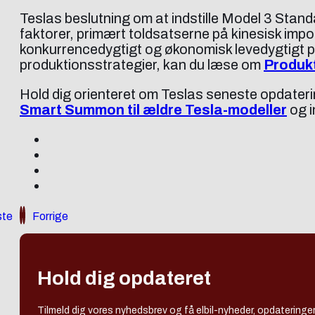
Teslas beslutning om at indstille Model 3 Stan
faktorer, primært toldsatserne på kinesisk impor
konkurrencedygtigt og økonomisk levedygtigt på
produktionsstrategier, kan du læse om
Produkt
Hold dig orienteret om Teslas seneste opdateri
Smart Summon til ældre Tesla-modeller
og i
te
Forrige
Hold dig opdateret
Tilmeld dig vores nyhedsbrev og få elbil-nyheder, opdateringer