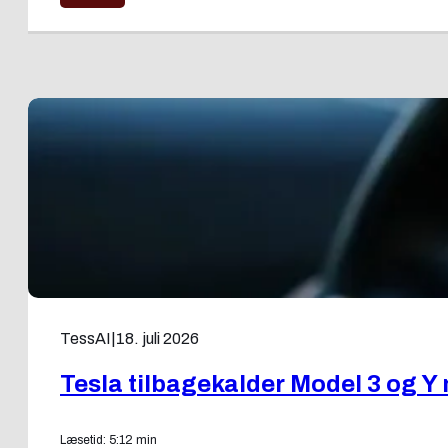
TessAI
|
18. juli 2026
Tesla tilbagekalder Model 3 og Y
Læsetid: 5:12 min