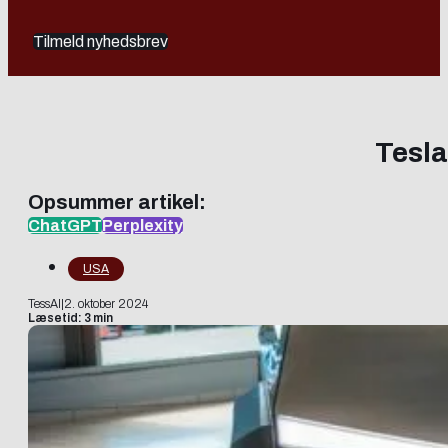
Tilmeld nyhedsbrev
Tesla
Opsummer artikel:
ChatGPT
Perplexity
USA
TessAI
|
2. oktober 2024
Læsetid: 3 min