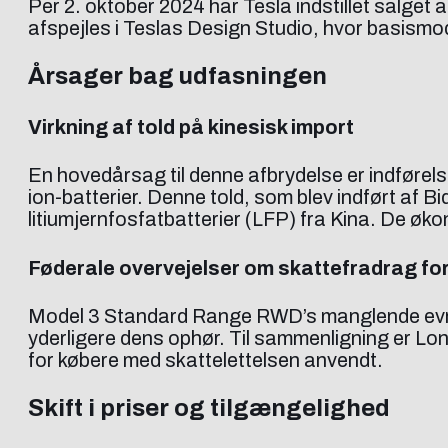
Per 2. oktober 2024 har Tesla indstillet salge
afspejles i Teslas Design Studio, hvor basismod
Årsager bag udfasningen
Virkning af told på kinesisk import
En hovedårsag til denne afbrydelse er indførels
ion-batterier. Denne told, som blev indført af
litiumjernfosfatbatterier (LFP) fra Kina. De ø
Føderale overvejelser om skattefradrag for 
Model 3 Standard Range RWD’s manglende evne ti
yderligere dens ophør. Til sammenligning er Lon
for købere med skattelettelsen anvendt.
Skift i priser og tilgængelighed