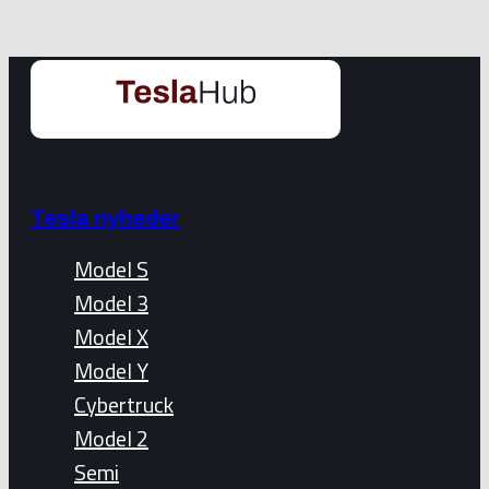
Tesla nyheder
Model S
Model 3
Model X
Model Y
Cybertruck
Model 2
Semi