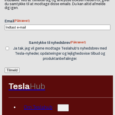
indbakke. Ved at tilmelde dig og afkrydse boksen nedenfor, giver
du samtykke til at modtage disse emails. Du kan altid afmelde
dig igen.
(Påkrævet)
Email
(Påkrævet)
Samtykke til nyhedsbrev
Ja tak, jeg vil gerne modtage Teslahub's nyhedsbrev med
Tesla-nyheder, opdateringer og lejlighedsvise tilbud og
produktanbefalinger.
Tesla
Hub
Om Teslahub