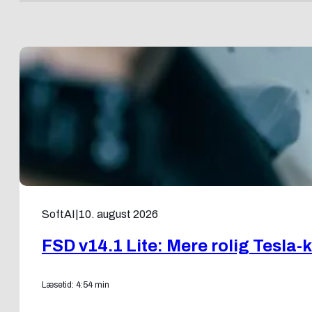
SoftAI
|
10. august 2026
FSD v14.1 Lite: Mere rolig Tesla-
Læsetid: 4:54 min