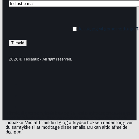
Ja tak, jeg vil gerne modtage 
2026 © Teslahub - All right reserved.
Tilmeld dig vores nyhedsbrev og få Tesla-nyheder, opdateringer
samt lejlighedsvise tilbud og produktanbefalinger direkte i din
indbakke. Ved at tilmelde dig og afkrydse boksen nedenfor, giver
du samtykke til at modtage disse emails. Du kan altid afmelde
dig igen.