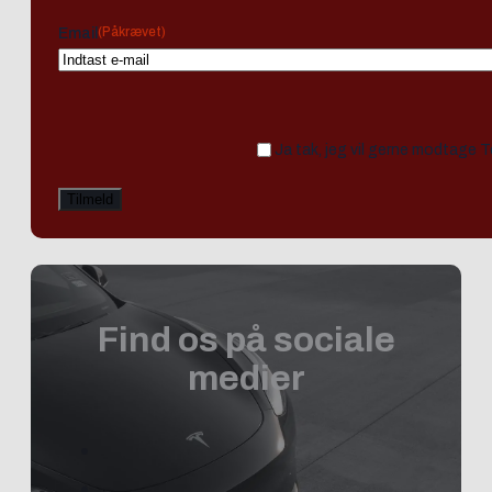
(Påkrævet)
Email
Ja tak, jeg vil gerne modtage 
Find os på sociale
medier