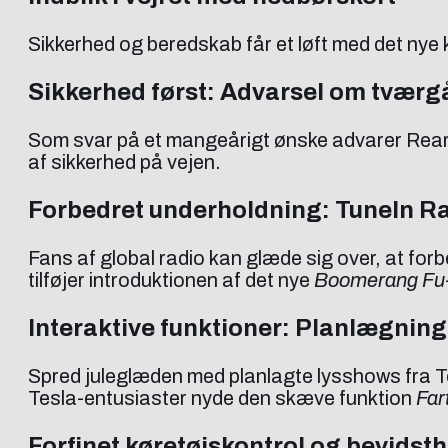
Sikkerhed og beredskab får et løft med det nye 
Sikkerhed først: Advarsel om tværg
Som svar på et mangeårigt ønske advarer Rear Cr
af sikkerhed på vejen.
Forbedret underholdning: TuneIn Ra
Fans af global radio kan glæde sig over, at fo
tilføjer introduktionen af det nye
Boomerang Fu
Interaktive funktioner: Planlægning
Spred juleglæden med planlagte lysshows fra Te
Tesla-entusiaster nyde den skæve funktion
Far
Forfinet køretøjskontrol og bevidst