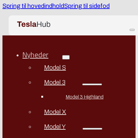
Spring til hovedindhold
Spring til sidefod
Nyheder
Model S
Model 3
Model 3 Highland
Model X
Model Y