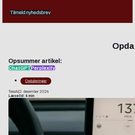
Tilmeld nyhedsbrev
Opdag
Opsummer artikel:
ChatGPT
Perplexity
Opdateringer
TessAI
|
2. december 2024
Læsetid: 4 min