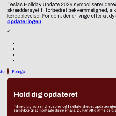
Teslas Holiday Update 2024 symboliserer deres 
skræddersyet til forbedret bekvemmelighed, sik
køreoplevelse. For dem, der er ivrige efter at d
opdateringen
.
“`
te
Forrige
Hold dig opdateret
Tilmeld dig vores nyhedsbrev og få elbil-nyheder, opdateringer
samtykke til at modtage disse emails. Du kan altid afmelde dig