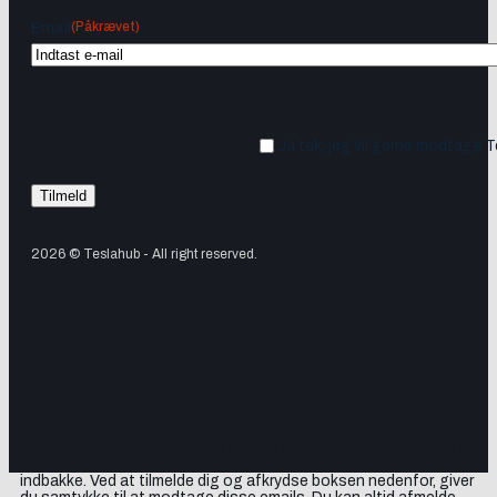
(Påkrævet)
Email
Ja tak, jeg vil gerne modtage 
2026 © Teslahub - All right reserved.
Tilmeld dig vores nyhedsbrev og få Tesla-nyheder, opdateringer
samt lejlighedsvise tilbud og produktanbefalinger direkte i din
indbakke. Ved at tilmelde dig og afkrydse boksen nedenfor, giver