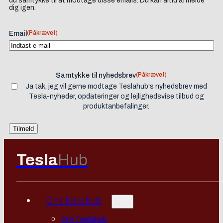
du samtykke til at modtage disse emails. Du kan altid afmelde
dig igen.
(Påkrævet)
Email
(Påkrævet)
Samtykke til nyhedsbrev
Ja tak, jeg vil gerne modtage Teslahub's nyhedsbrev med
Tesla-nyheder, opdateringer og lejlighedsvise tilbud og
produktanbefalinger.
Tesla
Hub
Om Teslahub
Om Teslahub