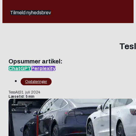
Tilmeld nyhedsbrev
Tesl
Opsummer artikel:
ChatGPT
Perplexity
Opdateringer
TessAI
|
31. juli 2024
Læsetid: 5 min