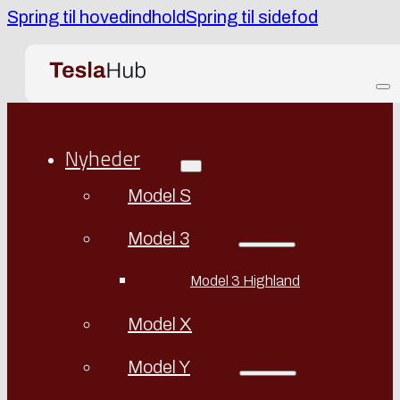
Spring til hovedindhold
Spring til sidefod
Nyheder
Model S
Model 3
Model 3 Highland
Model X
Model Y