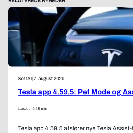
RELATEREDE NYHEDER
SoftAI
|
7. august 2026
Tesla app 4.59.5: Pet Mode og As
Læsetid: 6:28 min
Tesla app 4.59.5 afslører nye Tesla Assist-f