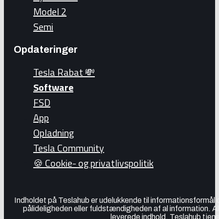
Model 2
Semi
Opdateringer
Tesla Rabat 💸
Software
FSD
App
Opladning
Tesla Community
🍪 Cookie- og privatlivspolitik
Indholdet på Teslahub er udelukkende til informationsformål
pålideligheden eller fuldstændigheden af al information. A
leverede indhold. Teslahub tjene