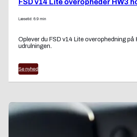
FSD v14 Lite overopheder HW3 ho
Læsetid: 6:9 min
Oplever du FSD v14 Lite overophedning på H
udrulningen.
Se nyhed