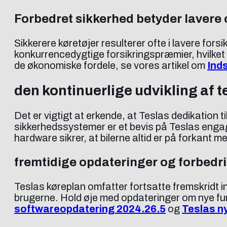
Forbedret sikkerhed betyder lavere
Sikkerere køretøjer resulterer ofte i lavere f
konkurrencedygtige forsikringspræmier, hvilket
de økonomiske fordele, se vores artikel om
Inds
den kontinuerlige udvikling af t
Det er vigtigt at erkende, at Teslas dedikation t
sikkerhedssystemer er et bevis på Teslas enga
hardware sikrer, at bilerne altid er på forkant m
fremtidige opdateringer og forbedr
Teslas køreplan omfatter fortsatte fremskridt i
brugerne. Hold øje med opdateringer om nye fu
softwareopdatering 2024.26.5
og
Teslas n