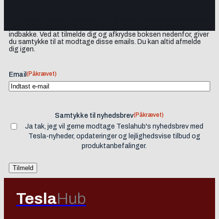
Tilmeld dig vores nyhedsbrev og få Tesla-nyheder, opdateringer
samt lejlighedsvise tilbud og produktanbefalinger direkte i din
indbakke. Ved at tilmelde dig og afkrydse boksen nedenfor, giver
du samtykke til at modtage disse emails. Du kan altid afmelde
dig igen.
(Påkrævet)
Email
(Påkrævet)
Samtykke til nyhedsbrev
Ja tak, jeg vil gerne modtage Teslahub's nyhedsbrev med
Tesla-nyheder, opdateringer og lejlighedsvise tilbud og
produktanbefalinger.
Tesla
Hub