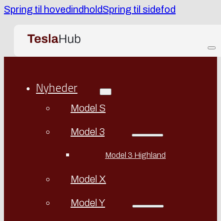
Spring til hovedindhold
Spring til sidefod
Nyheder
Model S
Model 3
Model 3 Highland
Model X
Model Y