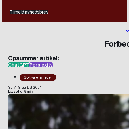
Tilmeld nyhedsbrev
For
Forbed
Opsummer artikel:
ChatGPT
Perplexity
Software nyheder
SoftAI
|
8. august 2024
Læsetid: 5 min