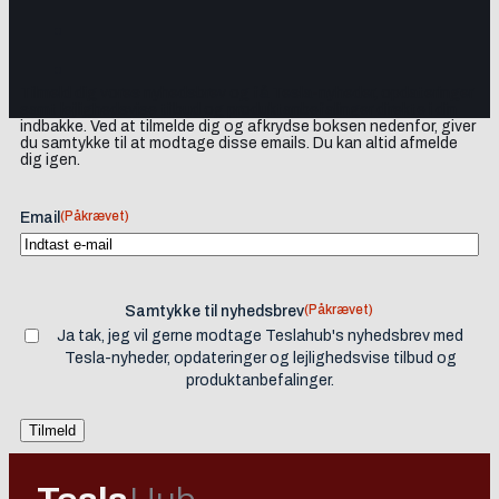
Tilmeld dig vores nyhedsbrev og få Tesla-nyheder, opdateringer
samt lejlighedsvise tilbud og produktanbefalinger direkte i din
indbakke. Ved at tilmelde dig og afkrydse boksen nedenfor, giver
du samtykke til at modtage disse emails. Du kan altid afmelde
dig igen.
(Påkrævet)
Email
(Påkrævet)
Samtykke til nyhedsbrev
Ja tak, jeg vil gerne modtage Teslahub's nyhedsbrev med
Tesla-nyheder, opdateringer og lejlighedsvise tilbud og
produktanbefalinger.