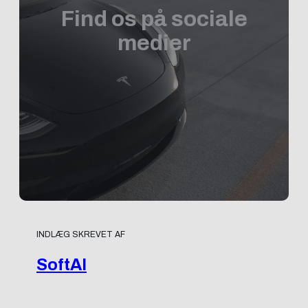
Find os på sociale
medier
INDLÆG SKREVET AF
SoftAI