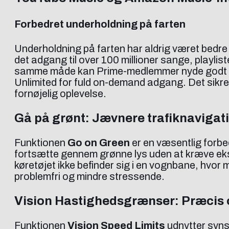
Forbedret underholdning på farten
Underholdning på farten har aldrig været bedre
det adgang til over 100 millioner sange, playlis
samme måde kan Prime-medlemmer nyde godt af
Unlimited for fuld on-demand adgang. Det sikrer
fornøjelig oplevelse.
Gå på grønt: Jævnere trafiknavigat
Funktionen
Go on Green
er en væsentlig forbed
fortsætte gennem grønne lys uden at kræve ekspli
køretøjet ikke befinder sig i en vognbane, hvo
problemfri og mindre stressende.
Vision Hastighedsgrænser: Præcis o
Funktionen
Vision Speed Limits
udnytter syns