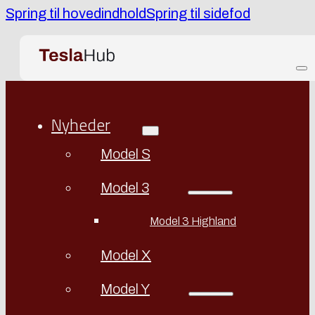
Spring til hovedindhold
Spring til sidefod
Nyheder
Model S
Model 3
Model 3 Highland
Model X
Model Y