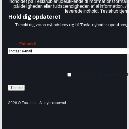
Indholdet på Teslahub er udelukkende til informationsformål
pålideligheden eller fuldstændigheden af al information. A
leverede indhold. Teslahub tjene
Hold dig opdateret
Tilmeld dig vores nyhedsbrev og få Tesla-nyheder, opdateringer
(Påkrævet)
Email
Ja tak, jeg vil gerne modtage 
2026 © Teslahub - All right reserved.