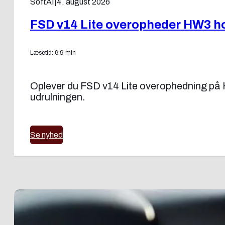
SoftAI
|
4. august 2026
FSD v14 Lite overopheder HW3 ho
Læsetid: 6:9 min
Oplever du FSD v14 Lite overophedning på H
udrulningen.
Se nyhed