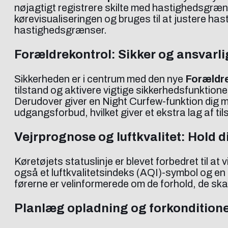
nøjagtigt registrere skilte med hastighedsgræns
kørevisualiseringen og bruges til at justere ha
hastighedsgrænser.
Forældrekontrol: Sikker og ansvarli
Sikkerheden er i centrum med den nye
Forældr
tilstand og aktivere vigtige sikkerhedsfunkti
Derudover giver en Night Curfew-funktion dig m
udgangsforbud, hvilket giver et ekstra lag af tils
Vejrprognose og luftkvalitet: Hold d
Køretøjets statuslinje er blevet forbedret til at
også et luftkvalitetsindeks (AQI)-symbol og en i
førerne er velinformerede om de forhold, de ska
Planlæg opladning og forkondition