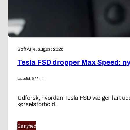
SoftAI
|
4. august 2026
Tesla FSD dropper Max Speed: ny f
Læsetid: 5:44 min
Udforsk, hvordan Tesla FSD vælger fart uden
kørselsforhold.
Se nyhed