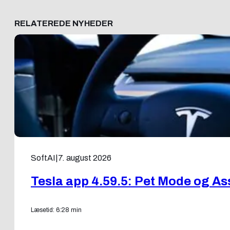
RELATEREDE NYHEDER
SoftAI
|
7. august 2026
Tesla app 4.59.5: Pet Mode og As
Læsetid: 6:28 min