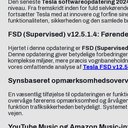
Den seneste
Tesla softwareopdatering 202
niveau. Fra fremskridt inden for fuld selvkøre
fortsætter Tesla med at innovere og forfine sin
funktionaliteten, sikkerheden og den samlede b
FSD (Supervised) v12.5.1.4: Førende
Hjertet i denne opdatering er
FSD (Supervised
Denne opdatering giver betydelige forbedringe
komplekse miljøer, mere præcis vognbaneholdning
vores omfattende analyse af
Tesla FSD v12.5
Synsbaseret opmærksomhedsovervå
En væsentlig tilføjelse til opdateringen er funk
overvåge førerens opmærksomhed og årvågenhed
funktion trafiksikkerheden betydeligt. Systemet
vejen.
YouTube Music og Amazon Music-in