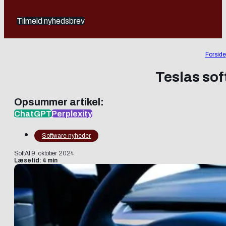
Tilmeld nyhedsbrev
Forside
Teslas so
Opsummer artikel:
ChatGPT
Perplexity
Software nyheder
SoftAI
|
9. oktober 2024
Læsetid: 4 min