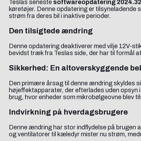
Teslas seneste
softwareopdatering 2024.3
køretøjer. Denne opdatering er tilsyneladende s
strøm fra deres bil i inaktive perioder.
Den tilsigtede ændring
Denne opdatering deaktiverer med vilje 12V-stik o
bevidst træk fra Teslas side, der har til formål 
Sikkerhed: En altoverskyggende b
Den primære årsag til denne ændring skyldes s
højeffektapparater, der efterlades uden opsyn i
brug, hvor enheder som mikrobølgeovne blev tils
Indvirkning på hverdagsbrugere
Denne ændring har stor indflydelse på brugen af
og ventilatorer til kæledyr mister nu strøm, medm