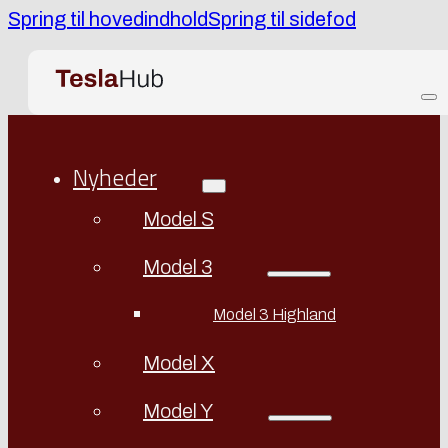
Spring til hovedindhold
Spring til sidefod
Nyheder
Model S
Model 3
Model 3 Highland
Model X
Model Y