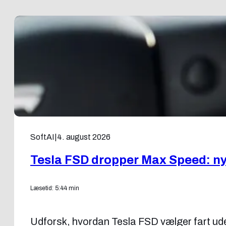
SoftAI
|
4. august 2026
Tesla FSD dropper Max Speed: ny f
Læsetid: 5:44 min
Udforsk, hvordan Tesla FSD vælger fart uden