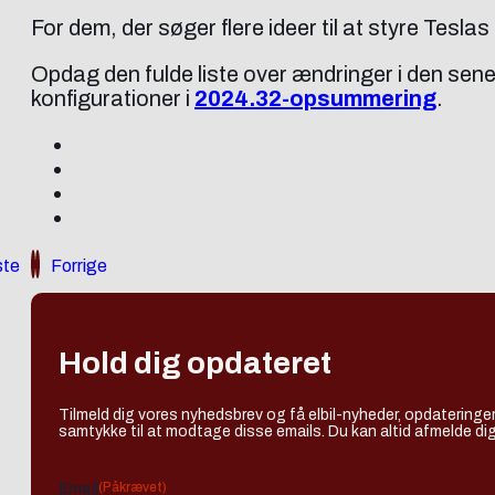
For dem, der søger flere ideer til at styre Teslas
Opdag den fulde liste over ændringer i den se
konfigurationer i
2024.32-opsummering
.
te
Forrige
Hold dig opdateret
Tilmeld dig vores nyhedsbrev og få elbil-nyheder, opdateringer
samtykke til at modtage disse emails. Du kan altid afmelde dig
(Påkrævet)
Email