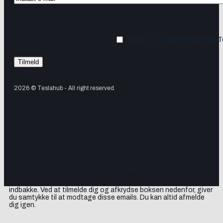
Ja tak, jeg vil gerne modtage 
2026 © Teslahub - All right reserved.
Tilmeld dig vores nyhedsbrev og få Tesla-nyheder, opdateringer
samt lejlighedsvise tilbud og produktanbefalinger direkte i din
indbakke. Ved at tilmelde dig og afkrydse boksen nedenfor, giver
du samtykke til at modtage disse emails. Du kan altid afmelde
dig igen.