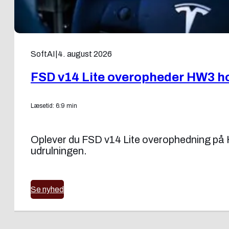
SoftAI
|
4. august 2026
FSD v14 Lite overopheder HW3 ho
Læsetid: 6:9 min
Oplever du FSD v14 Lite overophedning på H
udrulningen.
Se nyhed