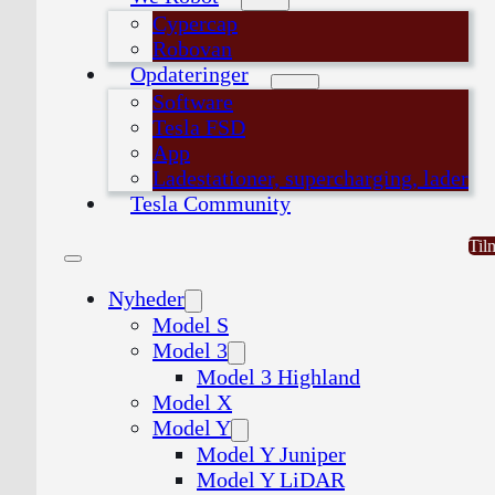
Cypercap
Robovan
Opdateringer
Software
Tesla FSD
App
Ladestationer, supercharging, lader
Tesla Community
Til
Nyheder
Model S
Model 3
Model 3 Highland
Model X
Model Y
Model Y Juniper
Model Y LiDAR