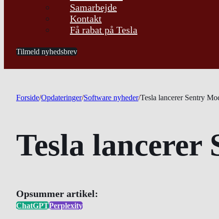
Samarbejde
Kontakt
Få rabat på Tesla
Tilmeld nyhedsbrev
Forside
/
Opdateringer
/
Software nyheder
/
Tesla lancerer Sentry Mo
Tesla lancerer
Opsummer artikel:
ChatGPT
Perplexity