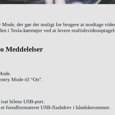
ry Mode, der gør det muligt for brugere at modtage vid
den i Tesla-køretøjer ved at levere realtidsvideooptagels
o Meddelelser
 Mode.
Sentry Mode til “On”.
 isat bilens USB-port.
ed et forudformateret USB-flashdrev i håndskerummet.