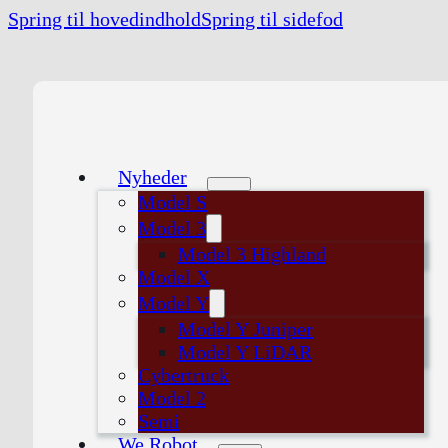
Spring til hovedindhold
Spring til sidefod
Nyheder
Model S
Model 3
Model 3 Highland
Model X
Model Y
Model Y Juniper
Model Y LiDAR
Cybertruck
Model 2
Semi
We Robot