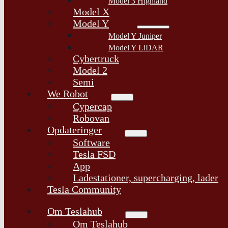
Model 3 Highland
Model X
Model Y
Model Y Juniper
Model Y LiDAR
Cybertruck
Model 2
Semi
We Robot
Cypercap
Robovan
Opdateringer
Software
Tesla FSD
App
Ladestationer, supercharging, lader
Tesla Community
Om Teslahub
Om Teslahub