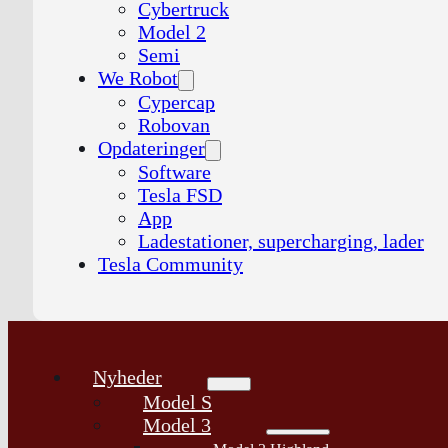
Cybertruck
Model 2
Semi
We Robot
Cypercap
Robovan
Opdateringer
Software
Tesla FSD
App
Ladestationer, supercharging, lader
Tesla Community
Nyheder
Model S
Model 3