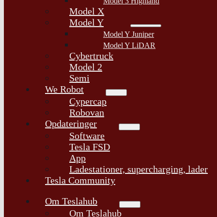
Model 3 Highland
Model X
Model Y
Model Y Juniper
Model Y LiDAR
Cybertruck
Model 2
Semi
We Robot
Cypercap
Robovan
Opdateringer
Software
Tesla FSD
App
Ladestationer, supercharging, lader
Tesla Community
Om Teslahub
Om Teslahub