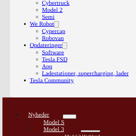
Cybertruck
Model 2
Semi
We Robot
Cypercap
Robovan
Opdateringer
Software
Tesla FSD
App
Ladestationer, supercharging, lader
Tesla Community
Nyheder
Model S
Model 3