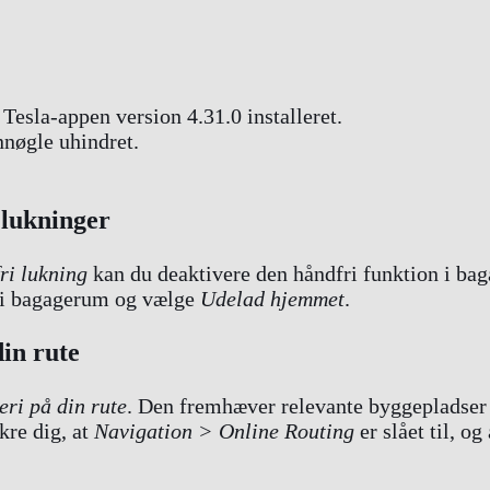
 Tesla-appen version 4.31.0 installeret.
nnøgle uhindret.
 lukninger
ri lukning
kan du deaktivere den håndfri funktion i ba
dfri bagagerum og vælge
Udelad hjemmet
.
in rute
ri på din rute
. Den fremhæver relevante byggepladser 
kre dig, at
Navigation > Online Routing
er slået til, o