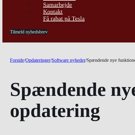
Samarbejde
Kontakt
Få rabat på Tesla
Tilmeld nyhedsbrev
Forside
/
Opdateringer
/
Software nyheder
/
Spændende nye funktioner
Spændende nye 
opdatering