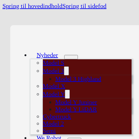
Spring til hovedindhold
Spring til sidefod
Nyheder
Model S
Model 3
Model 3 Highland
Model X
Model Y
Model Y Juniper
Model Y LiDAR
Cybertruck
Model 2
Semi
We Robot