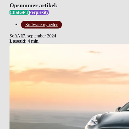
Opsummer artikel:
ChatGPT
Perplexity
Software nyheder
SoftAI
|
7. september 2024
Læsetid: 4 min