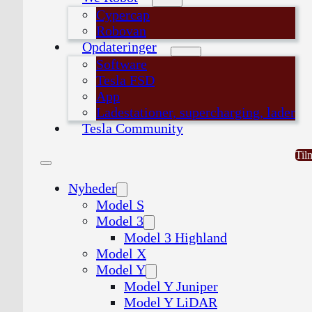
Cypercap
Robovan
Opdateringer
Software
Tesla FSD
App
Ladestationer, supercharging, lader
Tesla Community
Til
Nyheder
Model S
Model 3
Model 3 Highland
Model X
Model Y
Model Y Juniper
Model Y LiDAR