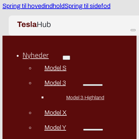
Spring til hovedindhold
Spring til sidefod
Nyheder
Model S
Model 3
Model 3 Highland
Model X
Model Y