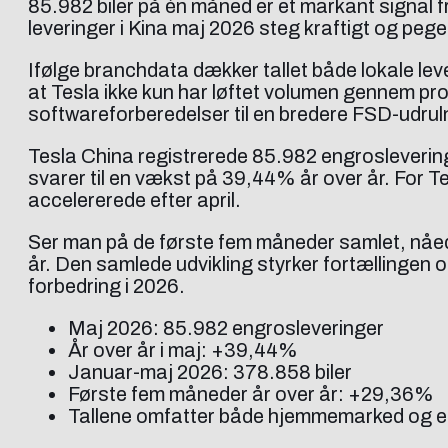
85.982 biler på én måned er et markant signal fr
leveringer i Kina maj 2026 steg kraftigt og pe
Ifølge branchdata dækker tallet både lokale lev
at Tesla ikke kun har løftet volumen gennem p
softwareforberedelser til en bredere FSD-udruln
Tesla China registrerede 85.982 engrosleveringe
svarer til en vækst på 39,44% år over år. For Te
accelererede efter april.
Ser man på de første fem måneder samlet, nåe
år. Den samlede udvikling styrker fortællingen 
forbedring i 2026.
Maj 2026: 85.982 engrosleveringer
År over år i maj: +39,44%
Januar-maj 2026: 378.858 biler
Første fem måneder år over år: +29,36%
Tallene omfatter både hjemmemarked og e