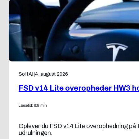
SoftAI
|
4. august 2026
FSD v14 Lite overopheder HW3 ho
Læsetid: 6:9 min
Oplever du FSD v14 Lite overophedning på H
udrulningen.