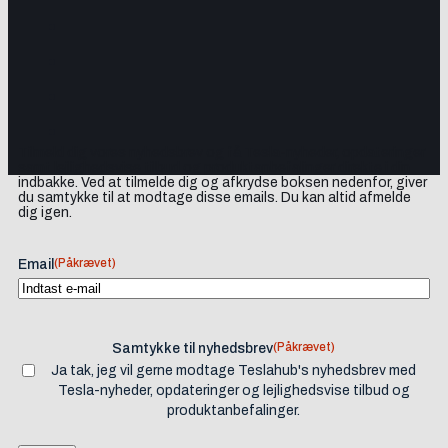
Tilmeld dig vores nyhedsbrev og få Tesla-nyheder, opdateringer
samt lejlighedsvise tilbud og produktanbefalinger direkte i din
indbakke. Ved at tilmelde dig og afkrydse boksen nedenfor, giver
du samtykke til at modtage disse emails. Du kan altid afmelde
dig igen.
(Påkrævet)
Email
(Påkrævet)
Samtykke til nyhedsbrev
Ja tak, jeg vil gerne modtage Teslahub's nyhedsbrev med
Tesla-nyheder, opdateringer og lejlighedsvise tilbud og
produktanbefalinger.