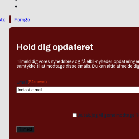
te
Forrige
Hold dig opdateret
Tilmeld dig vores nyhedsbrev og få elbil-nyheder, opdateringer
samtykke til at modtage disse emails. Du kan altid afmelde dig
(Påkrævet)
Email
Ja tak, jeg vil gerne modtage 