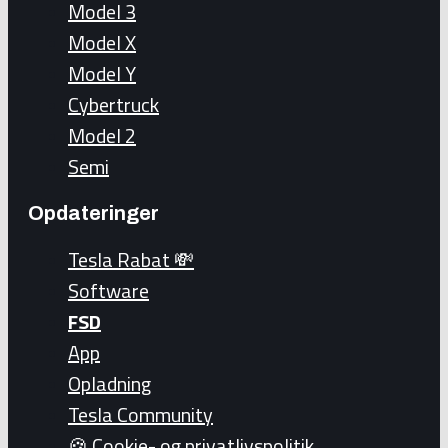
Model 3
Model X
Model Y
Cybertruck
Model 2
Semi
Opdateringer
Tesla Rabat 💸
Software
FSD
App
Opladning
Tesla Community
🍪 Cookie- og privatlivspolitik