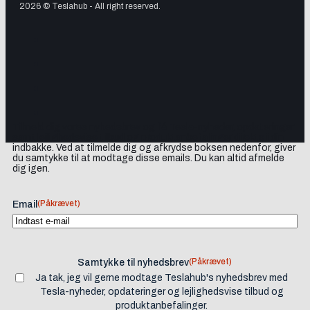
2026 © Teslahub - All right reserved.
Tilmeld dig vores nyhedsbrev og få Tesla-nyheder, opdateringer
samt lejlighedsvise tilbud og produktanbefalinger direkte i din
indbakke. Ved at tilmelde dig og afkrydse boksen nedenfor, giver
du samtykke til at modtage disse emails. Du kan altid afmelde
dig igen.
(Påkrævet)
Email
(Påkrævet)
Samtykke til nyhedsbrev
Ja tak, jeg vil gerne modtage Teslahub's nyhedsbrev med
Tesla-nyheder, opdateringer og lejlighedsvise tilbud og
produktanbefalinger.