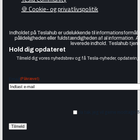
🍪 Cookie- og privatlivspolitik
Indholdet på Teslahub er udelukkende til informationsformål
pålideligheden eller fuldstændigheden af al information. A
leverede indhold. Teslahub tjene
Hold dig opdateret
Tilmeld dig vores nyhedsbrev og få Tesla-nyheder, opdateringer
(Påkrævet)
Email
Ja tak, jeg vil gerne modtage 