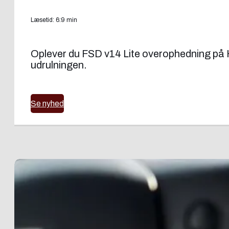
Læsetid: 6:9 min
Oplever du FSD v14 Lite overophedning på H
udrulningen.
Se nyhed