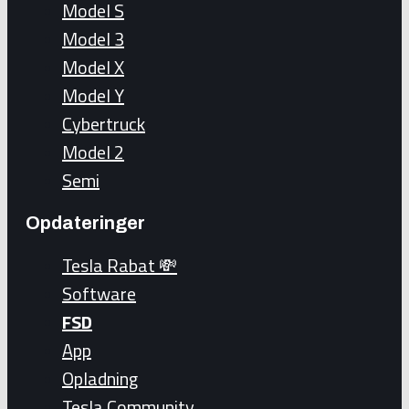
Model S
Model 3
Model X
Model Y
Cybertruck
Model 2
Semi
Opdateringer
Tesla Rabat 💸
Software
FSD
App
Opladning
Tesla Community