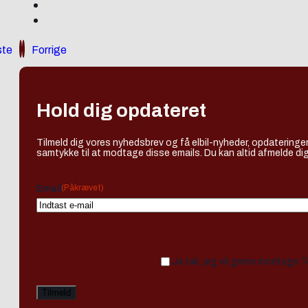
te
Forrige
Hold dig opdateret
Tilmeld dig vores nyhedsbrev og få elbil-nyheder, opdateringer
samtykke til at modtage disse emails. Du kan altid afmelde dig
(Påkrævet)
Email
Ja tak, jeg vil gerne modtage 