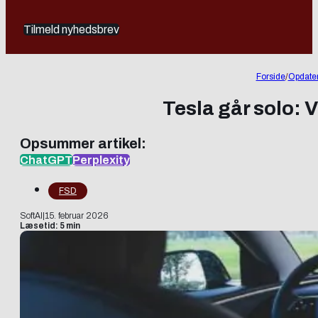
Tilmeld nyhedsbrev
Forside
/
Opdater
Tesla går solo:
Opsummer artikel:
ChatGPT
Perplexity
FSD
SoftAI
|
15. februar 2026
Læsetid: 5 min