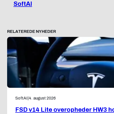
SoftAI
RELATEREDE NYHEDER
SoftAI
|
4. august 2026
FSD v14 Lite overopheder HW3 ho