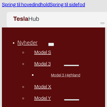
Spring til hovedindhold
Spring til sidefod
Nyheder
Model S
Model 3
Model 3 Highland
Model X
Model Y