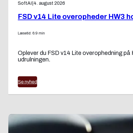
SoftAI
|
4. august 2026
FSD v14 Lite overopheder HW3 ho
Læsetid: 6:9 min
Oplever du FSD v14 Lite overophedning på H
udrulningen.
Se nyhed