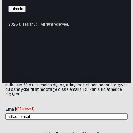
2026 © Teslahub - All right reserved.
Tilmeld dig vores nyhedsbrev og få Tesla-nyheder, opdateringer
samt lejlighedsvise tilbud og produktanbefalinger direkte i din
indbakke. Ved at tilmelde dig og afkrydse boksen nedenfor, giver
du samtykke til at modtage disse emails. Du kan altid afmelde
dig igen.
(Påkrævet)
Email