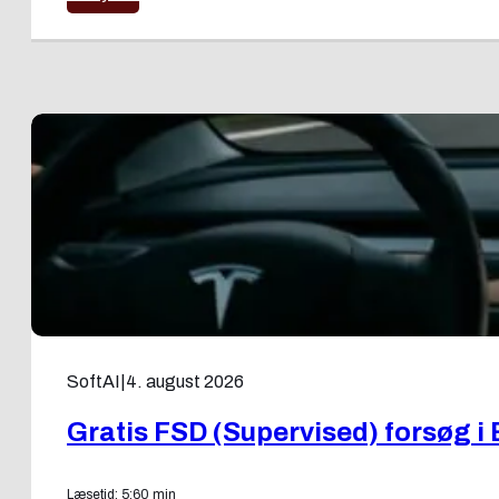
SoftAI
|
4. august 2026
Gratis FSD (Supervised) forsøg i 
Læsetid: 5:60 min