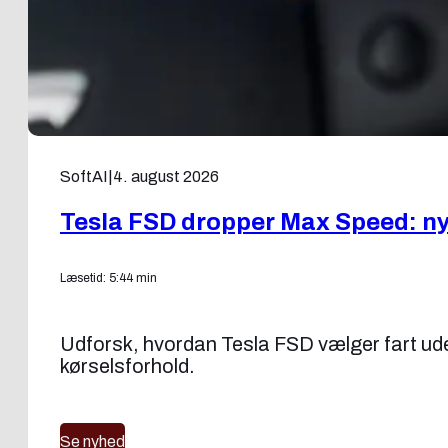
SoftAI
|
4. august 2026
Tesla FSD dropper Max Speed: ny f
Læsetid: 5:44 min
Udforsk, hvordan Tesla FSD vælger fart uden
kørselsforhold.
Se nyhed