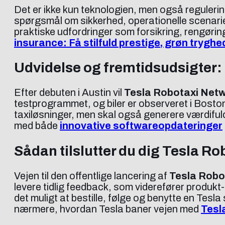
Det er ikke kun teknologien, men også reguleri
spørgsmål om sikkerhed, operationelle scenari
praktiske udfordringer som forsikring, rengøring
insurance: Få stilfuld prestige, grøn trygh
Udvidelse og fremtidsudsigter: 
Efter debuten i Austin vil
Tesla Robotaxi Net
testprogrammet, og biler er observeret i Bost
taxiløsninger, men skal også generere værdifulde
med både
innovative softwareopdateringer
Sådan tilslutter du dig Tesla Ro
Vejen til den offentlige lancering af
Tesla Robo
levere tidlig feedback, som viderefører produkt
det muligt at bestille, følge og benytte en Tesla
nærmere, hvordan Tesla baner vejen med
Tesl