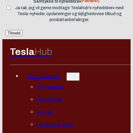
(Påkrævet)
Samtykke til nyhedsbrev
Ja tak, jeg vil gerne modtage Teslahub's nyhedsbrev med
Tesla-nyheder, opdateringer og lejlighedsvise tilbud og
produktanbefalinger.
Tesla
Hub
Om Teslahub
Om Teslahub
Samarbejde
Kontakt
Få rabat på Tesla