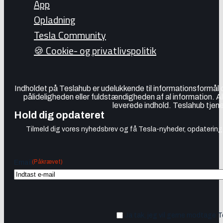
App
Opladning
Tesla Community
🍪 Cookie- og privatlivspolitik
Indholdet på Teslahub er udelukkende til informationsformål
pålideligheden eller fuldstændigheden af al information. A
leverede indhold. Teslahub tjene
Hold dig opdateret
Tilmeld dig vores nyhedsbrev og få Tesla-nyheder, opdateringer
(Påkrævet)
Email
Ja tak, jeg vil gerne modtage 