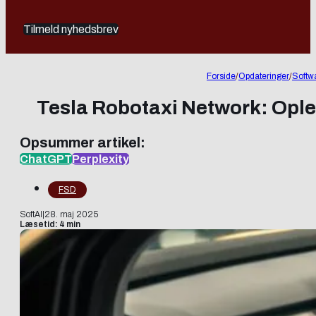
Tilmeld nyhedsbrev
Forside
/
Opdateringer
/
Softw
Tesla Robotaxi Network: Oplev
Opsummer artikel:
ChatGPT
Perplexity
FSD
SoftAI
|
28. maj 2025
Læsetid: 4 min