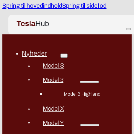
Spring til hovedindhold
Spring til sidefod
Nyheder
Model S
Model 3
Model 3 Highland
Model X
Model Y