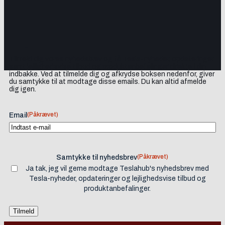
Tilmeld dig vores nyhedsbrev og få Tesla-nyheder, opdateringer
samt lejlighedsvise tilbud og produktanbefalinger direkte i din
indbakke. Ved at tilmelde dig og afkrydse boksen nedenfor, giver
du samtykke til at modtage disse emails. Du kan altid afmelde
dig igen.
(Påkrævet)
Email
(Påkrævet)
Samtykke til nyhedsbrev
Ja tak, jeg vil gerne modtage Teslahub's nyhedsbrev med
Tesla-nyheder, opdateringer og lejlighedsvise tilbud og
produktanbefalinger.