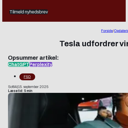
Tilmeld nyhedsbrev
Forside
/
Opdateri
Tesla udfordrer vi
Opsummer artikel:
ChatGPT
Perplexity
FSD
SoftAI
|
15. september 2025
Læsetid: 5 min