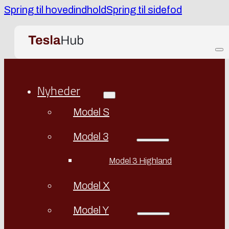
Spring til hovedindhold
Spring til sidefod
Nyheder
Model S
Model 3
Model 3 Highland
Model X
Model Y