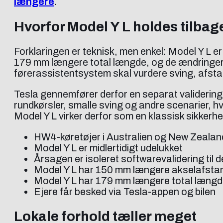
længere
.
Hvorfor Model Y L holdes tilbag
Forklaringen er teknisk, men enkel: Model Y L 
179 mm længere total længde, og de ændringer 
førerassistentsystem skal vurdere sving, afsta
Tesla gennemfører derfor en separat validering, 
rundkørsler, smalle sving og andre scenarier, 
Model Y L virker derfor som en klassisk sikkerhe
HW4-køretøjer i Australien og New Zealand
Model Y L er midlertidigt udelukket
Årsagen er isoleret softwarevalidering til
Model Y L har 150 mm længere akselafsta
Model Y L har 179 mm længere total læng
Ejere får besked via Tesla-appen og bilen
Lokale forhold tæller meget