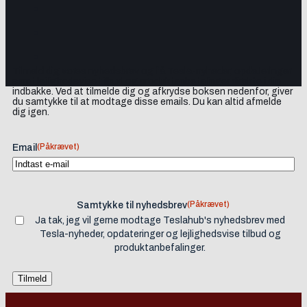
Tilmeld dig vores nyhedsbrev og få Tesla-nyheder, opdateringer
samt lejlighedsvise tilbud og produktanbefalinger direkte i din
indbakke. Ved at tilmelde dig og afkrydse boksen nedenfor, giver
du samtykke til at modtage disse emails. Du kan altid afmelde
dig igen.
(Påkrævet)
Email
(Påkrævet)
Samtykke til nyhedsbrev
Ja tak, jeg vil gerne modtage Teslahub's nyhedsbrev med
Tesla-nyheder, opdateringer og lejlighedsvise tilbud og
produktanbefalinger.