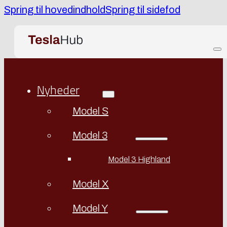
Spring til hovedindhold
Spring til sidefod
Nyheder
Model S
Model 3
Model 3 Highland
Model X
Model Y