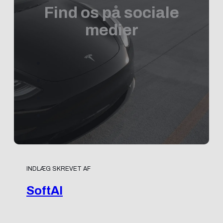
Find os på sociale
medier
INDLÆG SKREVET AF
SoftAI