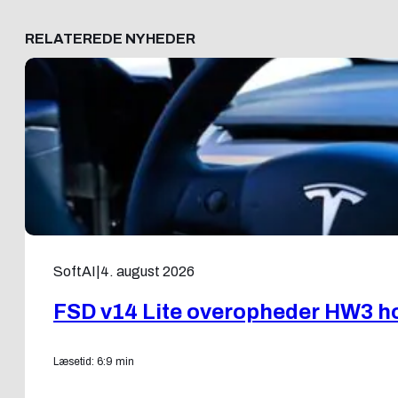
RELATEREDE NYHEDER
SoftAI
|
4. august 2026
FSD v14 Lite overopheder HW3 ho
Læsetid: 6:9 min