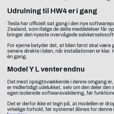
Udrulning til HW4 er i gang
Tesla har officielt sat gang i den nye software
Zealand, som ifølge de delte meddelelser får opd
bringer den nyeste overvågede selvkørselssoftwa
For ejerne betyder det, at bilen først skal væ
senere direkte i bilen, når installationen er kla
én gang.
Model Y L venter endnu
Det mest opsigtsvækkende i denne omgang er, a
er midlertidigt udelukket, selv om den deler d
egen isolerede softwarevalidering, før funktione
Det er derfor ikke et tegn på, at modellen er dr
virkelige forhold, før systemet åbnes for denne