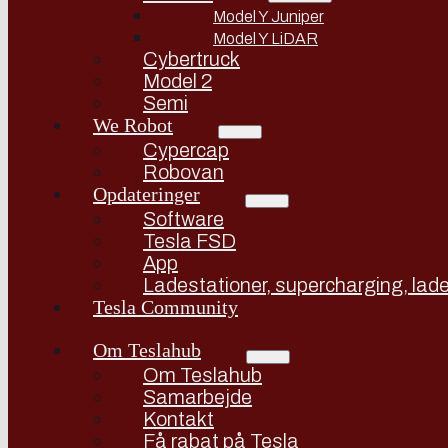
Model Y Juniper
Model Y LiDAR
Cybertruck
Model 2
Semi
We Robot
Cypercap
Robovan
Opdateringer
Software
Tesla FSD
App
Ladestationer, supercharging, lade
Tesla Community
Om Teslahub
Om Teslahub
Samarbejde
Kontakt
Få rabat på Tesla