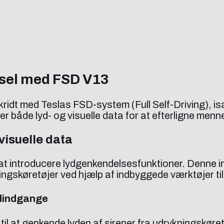
sel med FSD V13
mskridt med Teslas FSD-system (Full Self-Driving),
er både lyd- og visuelle data for at efterligne me
visuelle data
at introducere lydgenkendelsesfunktioner. Denne in
ingskøretøjer ved hjælp af indbyggede værktøjer til
ydindgange
l at genkende lyden af sirener fra udrykningskøretø