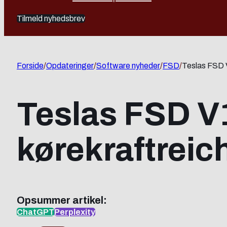
Tilmeld nyhedsbrev
Forside
/
Opdateringer
/
Software nyheder
/
FSD
/
Teslas FSD 
Teslas FSD V
kørekraftreic
Opsummer artikel:
ChatGPT
Perplexity