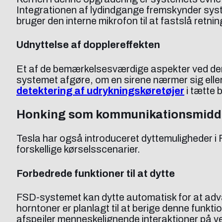
Integrationen af lydindgange fremskynder syst
bruger den interne mikrofon til at fastslå retn
Udnyttelse af dopplereffekten
Et af de bemærkelsesværdige aspekter ved denn
systemet afgøre, om en sirene nærmer sig eller
detektering af udrykningskøretøjer
i tætte b
Honking som kommunikationsmidd
Tesla har også introduceret dyttemuligheder i F
forskellige kørselsscenarier.
Forbedrede funktioner til at dytte
FSD-systemet kan dytte automatisk for at advare 
horntoner er planlagt til at berige denne funktio
afspejler menneskelignende interaktioner på v