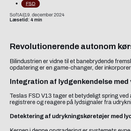
FSD
SoftAI
|
19. december 2024
Læsetid: 4 min
Revolutionerende autonom kør
Bilindustrien er vidne til et banebrydende fre
opdatering er en game-changer, der inkorporer
Integration af lydgenkendelse med 
Teslas FSD V13 tager et betydeligt spring ved 
registrere og reagere på lydsignaler fra udrykn
Detektering af udrykningskøretøjer med l
Kernen i denne opgradering er systemets evne ti