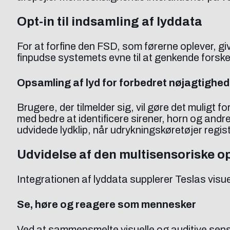
Opt-in til indsamling af lyddata
For at forfine den FSD, som førerne oplever, gi
finpudse systemets evne til at genkende forskel
Opsamling af lyd for forbedret nøjagtighed
Brugere, der tilmelder sig, vil gøre det muligt 
med bedre at identificere sirener, horn og andre
udvidede lydklip, når udrykningskøretøjer regis
Udvidelse af den multisensoriske o
Integrationen af lyddata supplerer Teslas visu
Se, høre og reagere som mennesker
Ved at sammensmelte visuelle og auditive se