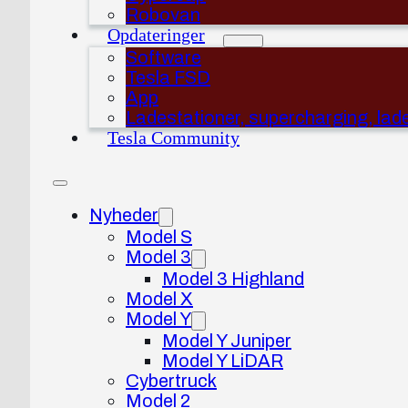
Robovan
Opdateringer
Software
Tesla FSD
App
Ladestationer, supercharging, lad
Tesla Community
Nyheder
Model S
Model 3
Model 3 Highland
Model X
Model Y
Model Y Juniper
Model Y LiDAR
Cybertruck
Model 2