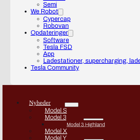
Semi
We Robot
Cypercap
Robovan
Opdateringer
Software
Tesla FSD
App
Ladestationer, supercharging, lad
Tesla Community
Nyheder
Model S
Model 3
Model 3 Highland
Model X
Model Y