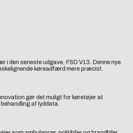
 især i den seneste udgave, FSD V13. Denne nye
nneskelignende køreadfærd mere præcist.
novation gør det muligt for køretøjer at
 behandling af lyddata.
jer som ambulancer, politibiler og brandbiler.