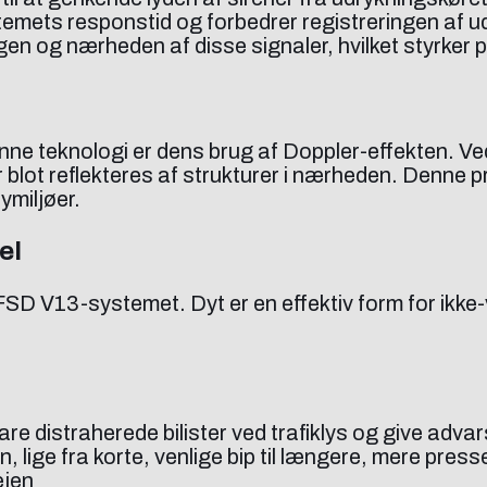
emets responstid og forbedrer registreringen af u
ingen og nærheden af disse signaler, hvilket styrker
e teknologi er dens brug af Doppler-effekten. Ved
 blot reflekteres af strukturer i nærheden. Denne 
ymiljøer.
el
SD V13-systemet. Dyt er en effektiv form for ikke-
distraherede bilister ved trafiklys og give advarsler
n, lige fra korte, venlige bip til længere, mere press
ejen