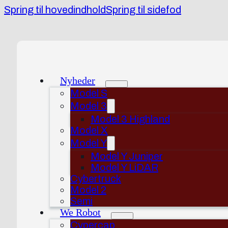
Spring til hovedindhold
Spring til sidefod
Nyheder
Model S
Model 3
Model 3 Highland
Model X
Model Y
Model Y Juniper
Model Y LiDAR
Cybertruck
Model 2
Semi
We Robot
Cypercap