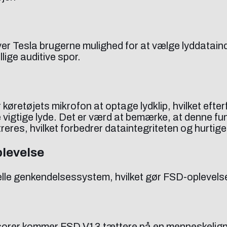
ver Tesla brugerne mulighed for at vælge lyddataind
lige auditive spor.
for køretøjets mikrofon at optage lydklip, hvilket e
 vigtige lyde. Det er værd at bemærke, at denne funk
treres, hvilket forbedrer dataintegriteten og hurtig
plevelse
elle genkendelsessystem, hvilket gør FSD-oplevels
nsorer kommer FSD V13 tættere på en menneskelign