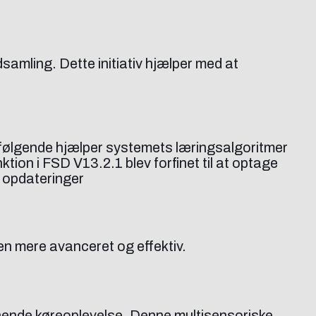
samling. Dette initiativ hjælper med at
fterfølgende hjælper systemets læringsalgoritmer
tion i FSD V13.2.1 blev forfinet til at optage
e opdateringer
en mere avanceret og effektiv.
ende køreoplevelse. Denne multisensoriske