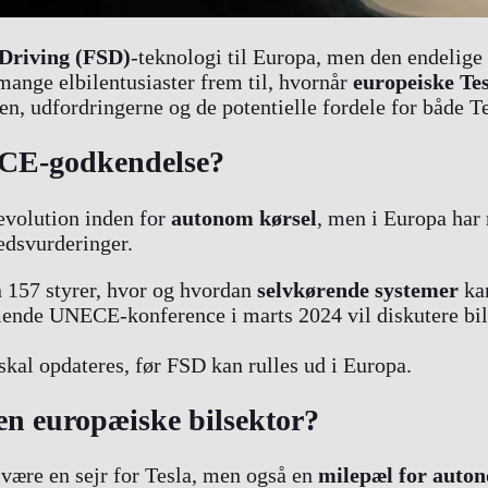
-Driving (FSD)
-teknologi til Europa, men den endelig
 mange elbilentusiaster frem til, hvornår
europeiske Tes
, udfordringerne og de potentielle fordele for både Tes
ECE-godkendelse?
volution inden for
autonom kørsel
, men i Europa har
edsvurderinger.
 157 styrer, hvor og hvordan
selvkørende systemer
ka
nde UNECE-konference i marts 2024 vil diskutere bi
skal opdateres, før FSD kan rulles ud i Europa.
n europæiske bilsektor?
være en sejr for Tesla, men også en
milepæl for auton