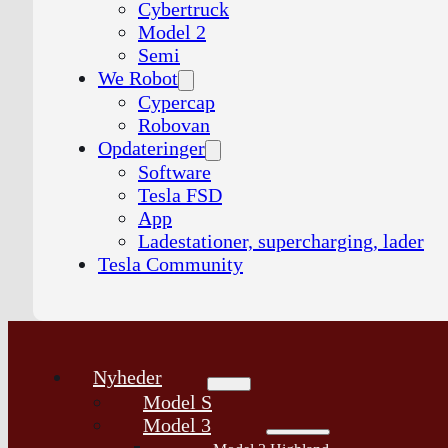
Cybertruck
Model 2
Semi
We Robot
Cypercap
Robovan
Opdateringer
Software
Tesla FSD
App
Ladestationer, supercharging, lader
Tesla Community
Nyheder
Model S
Model 3