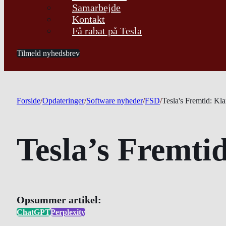
Samarbejde
Kontakt
Få rabat på Tesla
Tilmeld nyhedsbrev
Forside
/
Opdateringer
/
Software nyheder
/
FSD
/
Tesla's Fremtid: Kl
Tesla’s Fremti
Opsummer artikel:
ChatGPT
Perplexity