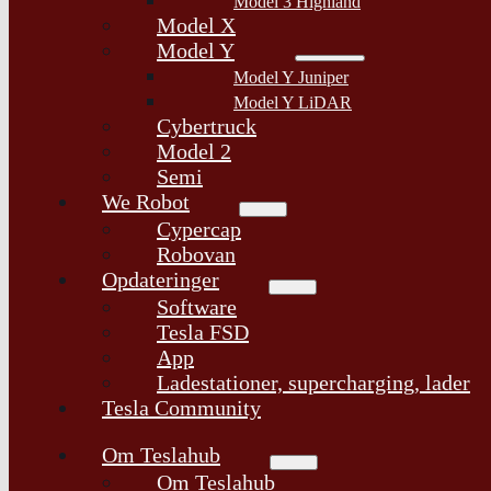
Model 3 Highland
Model X
Model Y
Model Y Juniper
Model Y LiDAR
Cybertruck
Model 2
Semi
We Robot
Cypercap
Robovan
Opdateringer
Software
Tesla FSD
App
Ladestationer, supercharging, lader
Tesla Community
Om Teslahub
Om Teslahub