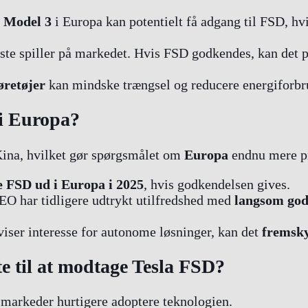
g Model 3
i Europa kan potentielt få adgang til FSD, hv
este spiller på markedet. Hvis FSD godkendes, kan det 
retøjer
kan mindske trængsel og reducere energiforb
 i Europa?
 Kina, hvilket gør spørgsmålet om
Europa
endnu mere p
e FSD ud i Europa i 2025
, hvis godkendelsen gives.
CEO har tidligere udtrykt utilfredshed med
langsom god
 viser interesse for autonome løsninger, kan det
fremsk
e til at modtage Tesla FSD?
markeder hurtigere adoptere teknologien.