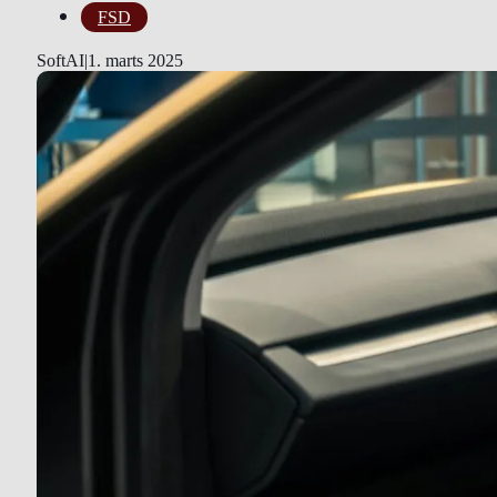
FSD
SoftAI
|
1. marts 2025