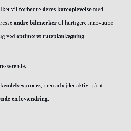
ilket vil
forbedre deres køreoplevelse
med
presse
andre bilmærker
til hurtigere innovation
rug ved
optimeret ruteplanlægning
.
resserende.
kendelsesproces
, men arbejder aktivt på at
ynde en lovændring
.