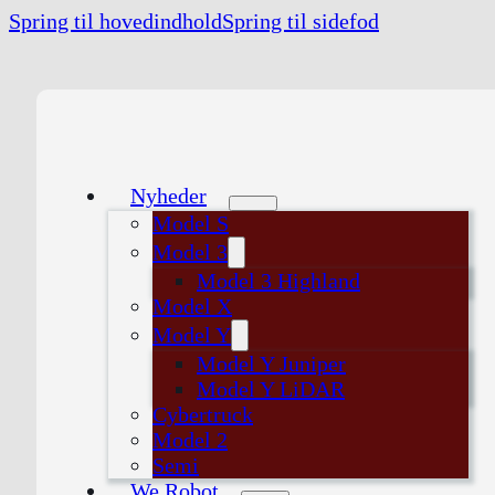
Spring til hovedindhold
Spring til sidefod
Nyheder
Model S
Model 3
Model 3 Highland
Model X
Model Y
Model Y Juniper
Model Y LiDAR
Cybertruck
Model 2
Semi
We Robot