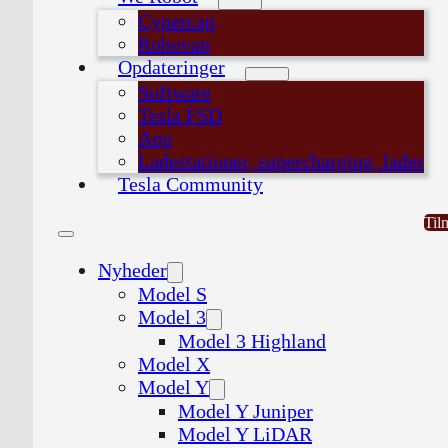
Cypercap
Robovan
Opdateringer
Software
Tesla FSD
App
Ladestationer, supercharging, lader
Tesla Community
Til
Nyheder
Model S
Model 3
Model 3 Highland
Model X
Model Y
Model Y Juniper
Model Y LiDAR