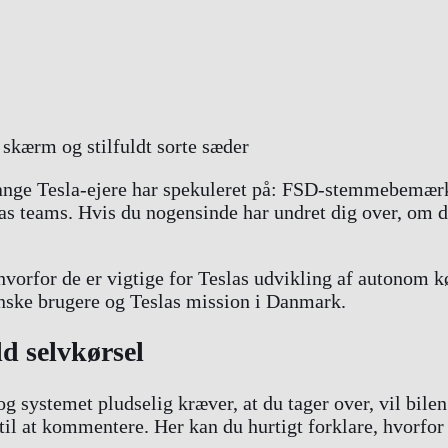
ange Tesla-ejere har spekuleret på: FSD-stemmebemærkni
slas teams. Hvis du nogensinde har undret dig over, o
hvorfor de er vigtige for Teslas udvikling af autonom 
nske brugere og Teslas mission i Danmark.
ld selvkørsel
g systemet pludselig kræver, at du tager over, vil bile
 at kommentere. Her kan du hurtigt forklare, hvorfor d