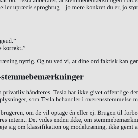
eller upræcis sprogbrug – jo mere konkret du er, jo stø
igeud.”
 korrekt.”
træning nyttig. Og nu ved vi, at dine ord faktisk kan gø
SD-stemmebemærkninger
an privatliv håndteres. Tesla har ikke givet offentlige 
plysninger, som Tesla behandler i overensstemmelse me
brugeren, om de vil optage én eller ej. Brugen til forb
res internt. Det vides endnu ikke, om stemmebemærknin
je sig om klassifikation og modeltræning, ikke gemt a