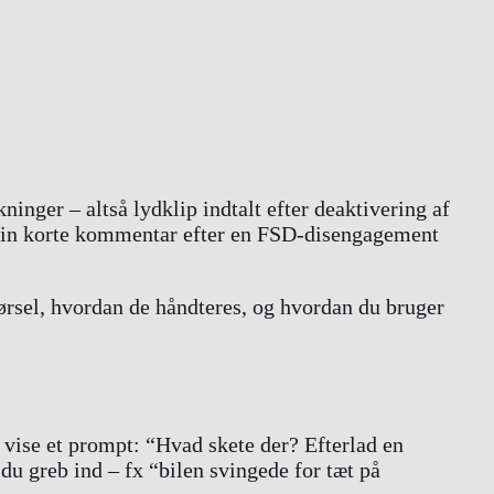
nger – altså lydklip indtalt efter deaktivering af
m din korte kommentar efter en FSD-disengagement
kørsel, hvordan de håndteres, og hvordan du bruger
n vise et prompt: “Hvad skete der? Efterlad en
u greb ind – fx “bilen svingede for tæt på