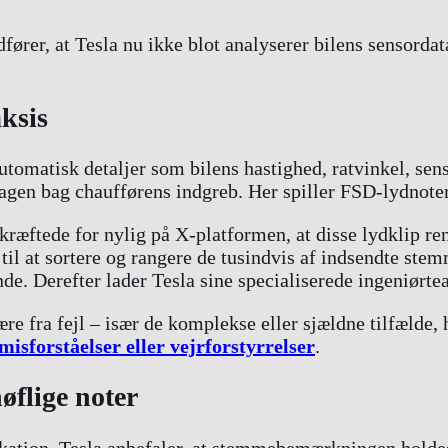
ører, at Tesla nu ikke blot analyserer bilens sensorda
ksis
tomatisk detaljer som bilens hastighed, ratvinkel, sen
sagen bag chaufførens indgreb. Her spiller FSD-lydnoter 
kræftede for nylig på X-platformen, at disse lydklip re
I til at sortere og rangere de tusindvis af indsendte 
tande. Derefter lader Tesla sine specialiserede ingeniør
e fra fejl – især de komplekse eller sjældne tilfælde, h
emisforståelser eller vejrforstyrrelser
.
høflige noter
ation. Tesla anbefaler, at stemmebemærkningen holdes