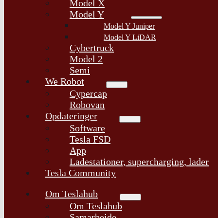
Model X
Model Y
Model Y Juniper
Model Y LiDAR
Cybertruck
Model 2
Semi
We Robot
Cypercap
Robovan
Opdateringer
Software
Tesla FSD
App
Ladestationer, supercharging, lader
Tesla Community
Om Teslahub
Om Teslahub
Samarbejde