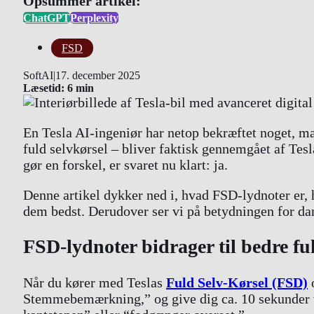
Opsummer artikel:
ChatGPT
Perplexity
FSD
SoftAI
|
17. december 2025
Læsetid: 6 min
En Tesla AI-ingeniør har netop bekræftet noget, m
fuld selvkørsel – bliver faktisk gennemgået af Te
gør en forskel, er svaret nu klart: ja.
Denne artikel dykker ned i, hvad FSD-lydnoter er, 
dem bedst. Derudover ser vi på betydningen for da
FSD-lydnoter bidrager til bedre fu
Når du kører med Teslas
Fuld Selv-Kørsel (FSD)
o
Stemmebemærkning,” og give dig ca. 10 sekunder til