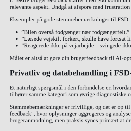
relevante aspekt. Undgå at afspore med frustration 
Eksempler på gode stemmebemærkninger til FSD:
”Bilen overså fodgænger nær fodgængerfelt.”
”Læsede vejskilt forkert, skulle have fortsat l
”Reagerede ikke på vejarbejde – svingede ikke
Målet er altså at gøre din brugerfeedback til AI-op
Privatliv og databehandling i F
Et naturligt spørgsmål i den forbindelse er, hvord
tilhører samme kategori som øvrige diagnostiske o
Stemmebemærkninger er frivillige, og det er op til 
feedback”, hvor oplysninger aggregeres og analyse
brugeranmodning, men praksis synes primært at dre