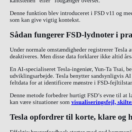
kantstenen” eller “fodgænger overset.”
Denne funktion blev introduceret i FSD v11 og medf
som kan give vigtig kontekst.
Sådan fungerer FSD-lydnoter i pra
Under normale omstændigheder registrerer Tesla au
deaktiveres. Men disse data forklarer ikke altid år
En AI-specialiseret Tesla-ingeniør, Yun-Ta Tsai, be
udviklingsarbejde. Tesla benytter sandsynligvis A
feltdata for at identificere mønstre i FSD-fejltils
Denne metode forbedrer hurtigt FSD’s evne til at lær
kan være situationer som
visualiseringsfejl, skilt
Tesla opfordrer til korte, klare og 
Effektiv brugerfeedback starter med god kommunik