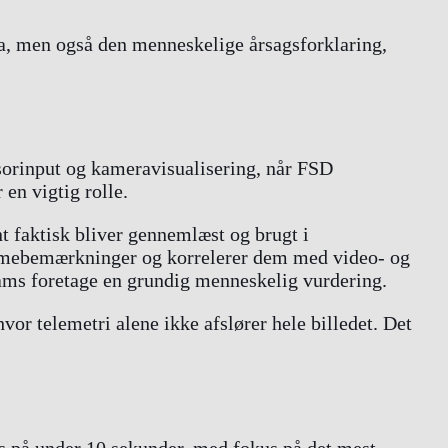
ta, men også den menneskelige årsagsforklaring,
sorinput og kameravisualisering, når FSD
en vigtig rolle.
nt faktisk bliver gennemlæst og brugt i
stemmebemærkninger og korrelerer dem med video- og
teams foretage en grundig menneskelig vurdering.
vor telemetri alene ikke afslører hele billedet. Det
 på under 10 sekunder, med fokus på det mest