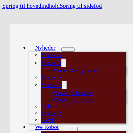
Spring til hovedindhold
Spring til sidefod
Nyheder
Model S
Model 3
Model 3 Highland
Model X
Model Y
Model Y Juniper
Model Y LiDAR
Cybertruck
Model 2
Semi
We Robot