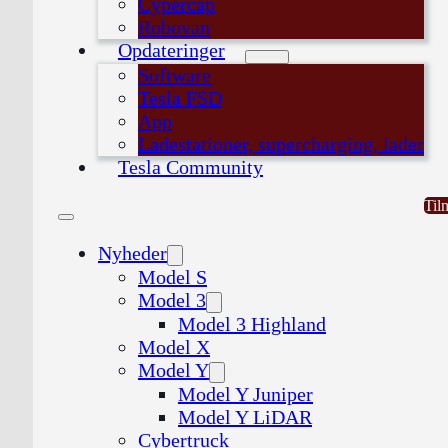
Cypercap
Robovan
Opdateringer
Software
Tesla FSD
App
Ladestationer, supercharging, lader
Tesla Community
Til
Nyheder
Model S
Model 3
Model 3 Highland
Model X
Model Y
Model Y Juniper
Model Y LiDAR
Cybertruck