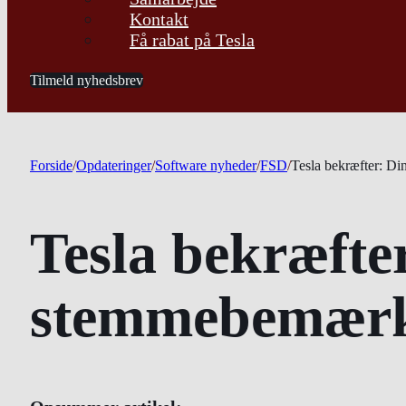
Kontakt
Få rabat på Tesla
Tilmeld nyhedsbrev
Forside
/
Opdateringer
/
Software nyheder
/
FSD
/
Tesla bekræfter: D
Tesla bekræfte
stemmebemærkni