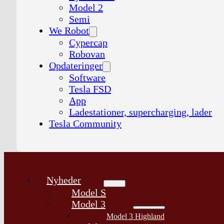
Model 2
Semi
We Robot
Cypercap
Robovan
Opdateringer
Software
Tesla FSD
App
Ladestationer, supercharging, lader
Tesla Community
Nyheder
Model S
Model 3
Model 3 Highland