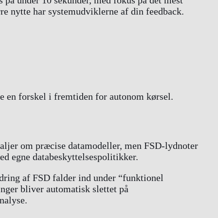
rre nytte har systemudviklerne af din feedback.
re en forskel i fremtiden for autonom kørsel.
detaljer om præcise datamodeller, men FSD-lydnoter
d egne databeskyttelsespolitikker.
edring af FSD falder ind under “funktionel
ger bliver automatisk slettet på
nalyse.