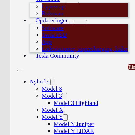
Cypercap
Robovan
Opdateringer
Software
Tesla FSD
App
Ladestationer, supercharging, lader
Tesla Community
Til
Nyheder
Model S
Model 3
Model 3 Highland
Model X
Model Y
Model Y Juniper
Model Y LiDAR