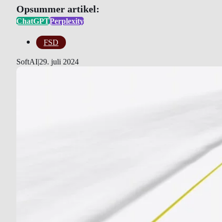
Opsummer artikel:
ChatGPT
Perplexity
FSD
SoftAI
|
29. juli 2024