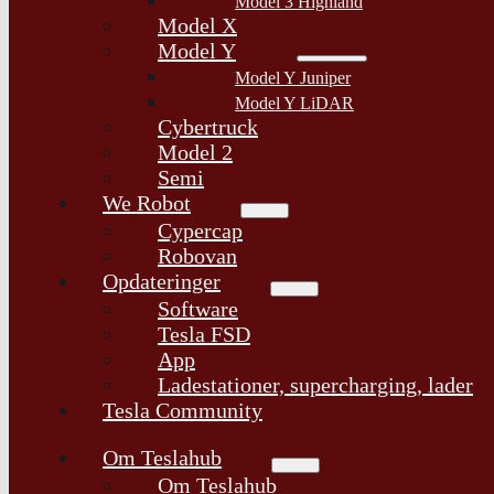
Model 3 Highland
Model X
Model Y
Model Y Juniper
Model Y LiDAR
Cybertruck
Model 2
Semi
We Robot
Cypercap
Robovan
Opdateringer
Software
Tesla FSD
App
Ladestationer, supercharging, lader
Tesla Community
Om Teslahub
Om Teslahub