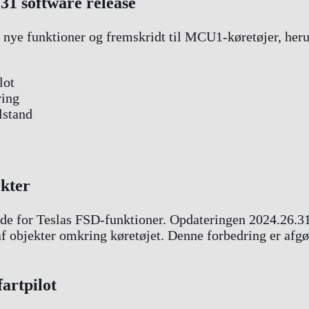
31 software release
f nye funktioner og fremskridt til MCU1-køretøjer, her
lot
ving
lstand
ekter
rende for Teslas FSD-funktioner. Opdateringen 2024.26.
f objekter omkring køretøjet. Denne forbedring er afgø
artpilot