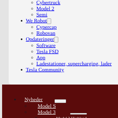
Cybertruck
Model 2
Semi
We Robot
Cypercap
Robovan
Opdateringer
Software
Tesla FSD
App
Ladestationer, supercharging, lader
Tesla Community
Nyheder
Model S
Model 3