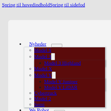
Spring til hovedindhold
Spring til sidefod
Nyheder
Model S
Model 3
Model 3 Highland
Model X
Model Y
Model Y Juniper
Model Y LiDAR
Cybertruck
Model 2
Semi
We Robot