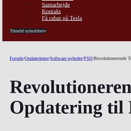
Samarbejde
Kontakt
Få rabat på Tesla
Tilmeld nyhedsbrev
Forside
/
Opdateringer
/
Software nyheder
/
FSD
/
Revolutionerende T
Revolutioneren
Opdatering ti