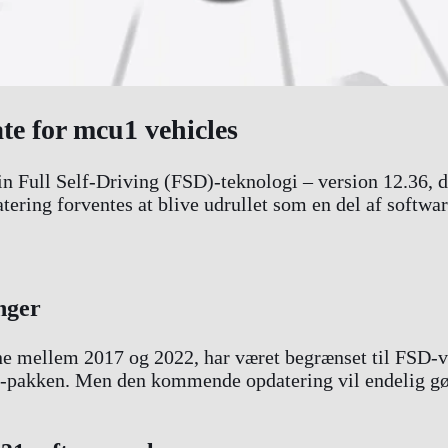
ate for mcu1 vehicles
il sin Full Self-Driving (FSD)-teknologi – version 12.36
tering forventes at blive udrullet som en del af softwa
nger
e mellem 2017 og 2022, har været begrænset til FSD-ve
SD-pakken. Men den kommende opdatering vil endelig gør