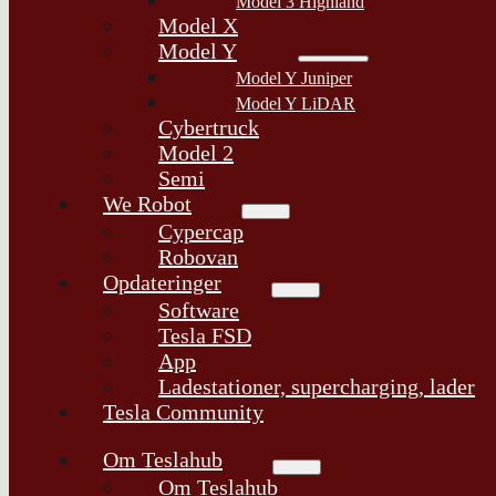
Model 3 Highland
Model X
Model Y
Model Y Juniper
Model Y LiDAR
Cybertruck
Model 2
Semi
We Robot
Cypercap
Robovan
Opdateringer
Software
Tesla FSD
App
Ladestationer, supercharging, lader
Tesla Community
Om Teslahub
Om Teslahub