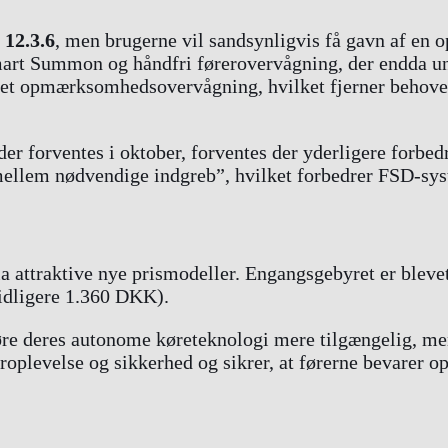
 12.3.6
, men brugerne vil sandsynligvis få gavn af en o
t Summon og håndfri førerovervågning, der endda unders
et opmærksomhedsovervågning, hvilket fjerner behovet f
 der forventes i oktober, forventes der yderligere forb
ellem nødvendige indgreb”, hvilket forbedrer FSD-syst
la attraktive nye prismodeller. Engangsgebyret er blevet
idligere 1.360 DKK).
t gøre deres autonome køreteknologi mere tilgængelig, me
ugeroplevelse og sikkerhed og sikrer, at førerne bevar