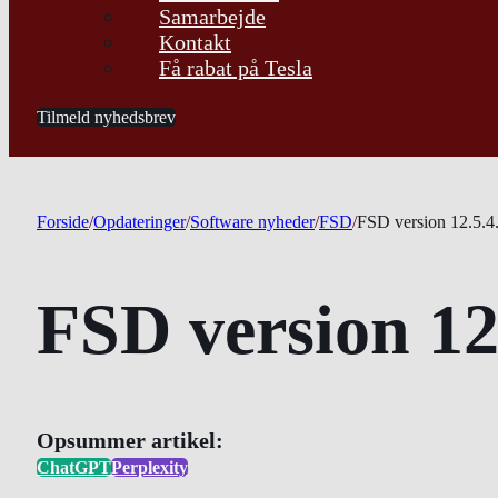
Samarbejde
Kontakt
Få rabat på Tesla
Tilmeld nyhedsbrev
Forside
/
Opdateringer
/
Software nyheder
/
FSD
/
FSD version 12.5.4.
FSD version 12.
Opsummer artikel:
ChatGPT
Perplexity