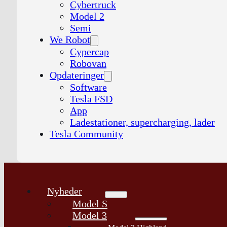
Cybertruck
Model 2
Semi
We Robot
Cypercap
Robovan
Opdateringer
Software
Tesla FSD
App
Ladestationer, supercharging, lader
Tesla Community
Nyheder
Model S
Model 3