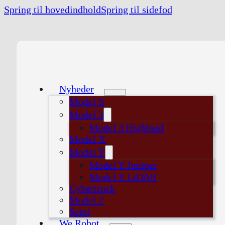
Spring til hovedindhold
Spring til sidefod
Nyheder
Model S
Model 3
Model 3 Highland
Model X
Model Y
Model Y Juniper
Model Y LiDAR
Cybertruck
Model 2
Semi
We Robot