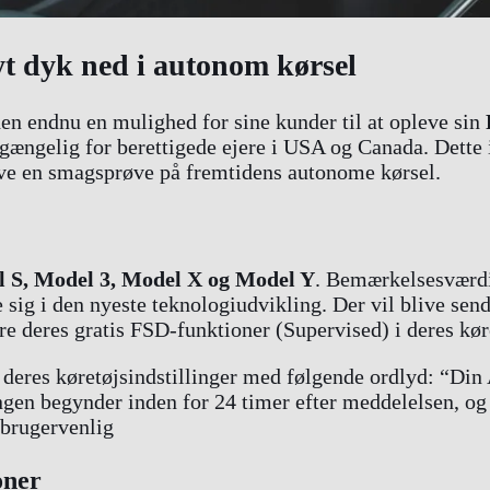
yt dyk ned i autonom kørsel
den endnu en mulighed for sine kunder til at opleve sin
lgængelig for berettigede ejere i USA og Canada. Dette i
 give en smagsprøve på fremtidens autonome kørsel.
 S, Model 3, Model X og Model Y
. Bemærkelsesværdigt
e sig i den nyeste teknologiudvikling. Der vil blive sen
e deres gratis FSD-funktioner (Supervised) i deres kør
 deres køretøjsindstillinger med følgende ordlyd: “Din 
ngen begynder inden for 24 timer efter meddelelsen, og 
g brugervenlig
oner