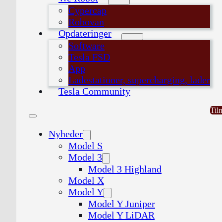
Cypercap
Robovan
Opdateringer
Software
Tesla FSD
App
Ladestationer, supercharging, lader
Tesla Community
Til
Nyheder
Model S
Model 3
Model 3 Highland
Model X
Model Y
Model Y Juniper
Model Y LiDAR