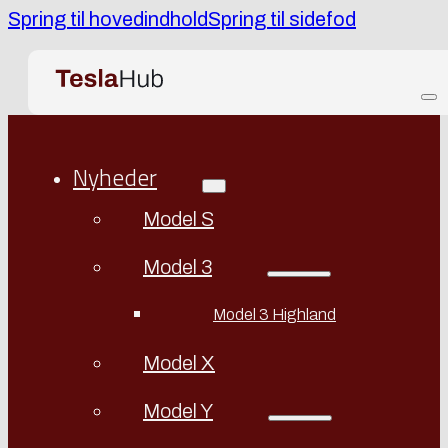
Spring til hovedindhold
Spring til sidefod
Nyheder
Model S
Model 3
Model 3 Highland
Model X
Model Y