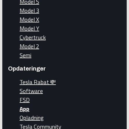
Model S
Model 3
Model X
Model Y
Cybertruck
Model 2
Semi
Opdateringer
Tesla Rabat 💸
Software
FSD
App
Opladning
Tesla Community