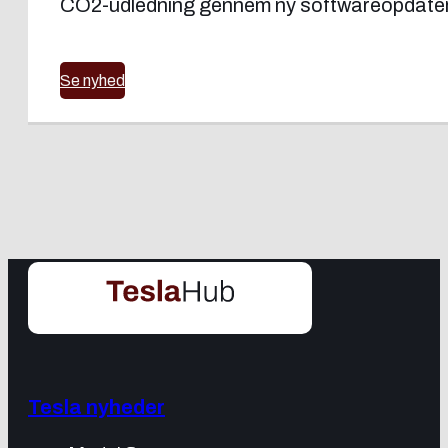
CO2-udledning gennem ny softwareopdater
Se nyhed
Tesla nyheder