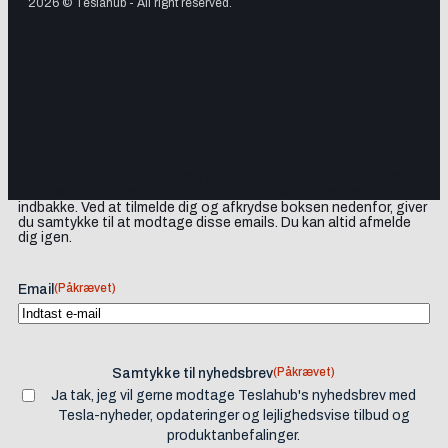
2026 © Teslahub - All right reserved.
Tilmeld dig vores nyhedsbrev og få Tesla-nyheder, opdateringer
samt lejlighedsvise tilbud og produktanbefalinger direkte i din
indbakke. Ved at tilmelde dig og afkrydse boksen nedenfor, giver
du samtykke til at modtage disse emails. Du kan altid afmelde
dig igen.
(Påkrævet)
Email
(Påkrævet)
Samtykke til nyhedsbrev
Ja tak, jeg vil gerne modtage Teslahub's nyhedsbrev med
Tesla-nyheder, opdateringer og lejlighedsvise tilbud og
produktanbefalinger.