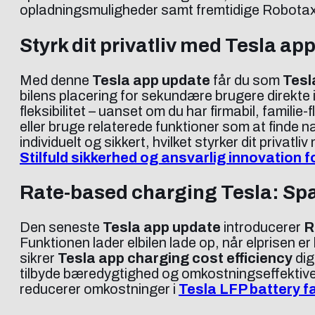
opladningsmuligheder samt fremtidige Robotaxi
Styrk dit privatliv med Tesla ap
Med denne
Tesla app update
får du som
Tesl
bilens placering for sekundære brugere direkte 
fleksibilitet – uanset om du har firmabil, familie
eller bruge relaterede funktioner som at finde
individuelt og sikkert, hvilket styrker dit priva
Stilfuld sikkerhed og ansvarlig innovation fo
Rate-based charging Tesla: Spa
Den seneste
Tesla app update
introducerer
R
Funktionen lader elbilen lade op, når elprisen
sikrer
Tesla app charging cost efficiency
dig
tilbyde bæredygtighed og omkostningseffektive l
reducerer omkostninger i
Tesla LFP battery fa