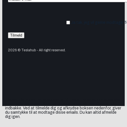
Ja tak, jeg vil gerne modtage 
2026 © Teslahub - All right reserved.
Tilmeld dig vores nyhedsbrev og få Tesla-nyheder, opdateringer
samt lejlighedsvise tilbud og produktanbefalinger direkte i din
indbakke. Ved at tilmelde dig og afkrydse boksen nedenfor, giver
du samtykke til at modtage disse emails. Du kan altid afmelde
dig igen.