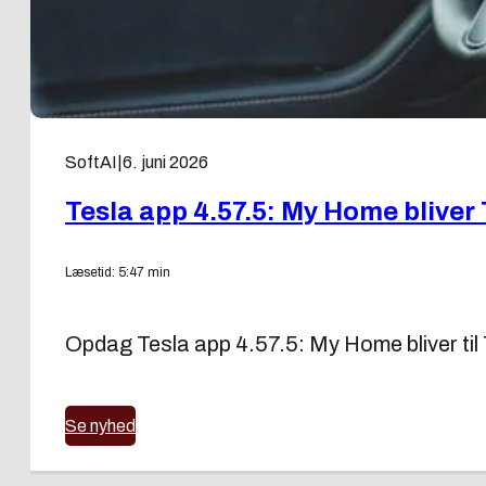
SoftAI
|
6. juni 2026
Tesla app 4.57.5: My Home bliver
Læsetid: 5:47 min
Opdag Tesla app 4.57.5: My Home bliver ti
Se nyhed