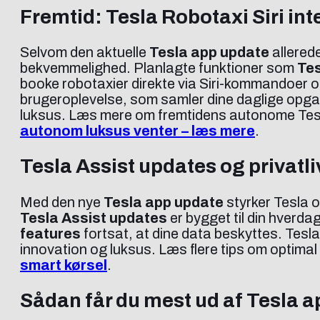
Fremtid: Tesla Robotaxi Siri in
Selvom den aktuelle
Tesla app update
allered
bekvemmelighed. Planlagte funktioner som
Tes
booke robotaxier direkte via Siri-kommandoer og
brugeroplevelse, som samler dine daglige opgav
luksus. Læs mere om fremtidens autonome Tesl
autonom luksus venter – læs mere
.
Tesla Assist updates og privatli
Med den nye
Tesla app update
styrker Tesla 
Tesla Assist updates
er bygget til din hverd
features
fortsat, at dine data beskyttes. Tesla 
innovation og luksus. Læs flere tips om optimal 
smart kørsel
.
Sådan får du mest ud af Tesla 