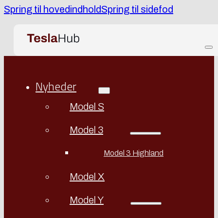
Spring til hovedindhold
Spring til sidefod
Nyheder
Model S
Model 3
Model 3 Highland
Model X
Model Y