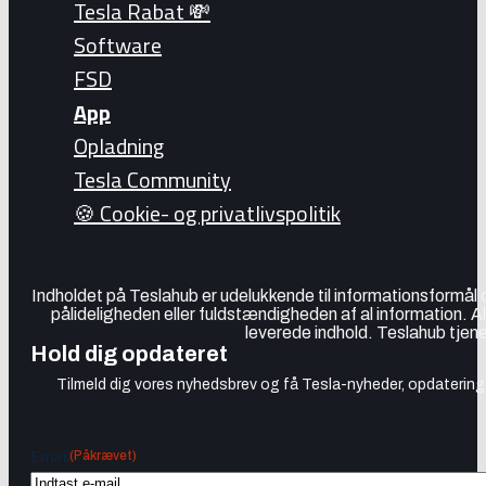
Tesla Rabat 💸
Software
FSD
App
Opladning
Tesla Community
🍪 Cookie- og privatlivspolitik
Indholdet på Teslahub er udelukkende til informationsformål
pålideligheden eller fuldstændigheden af al information. A
leverede indhold. Teslahub tjene
Hold dig opdateret
Tilmeld dig vores nyhedsbrev og få Tesla-nyheder, opdateringer
(Påkrævet)
Email