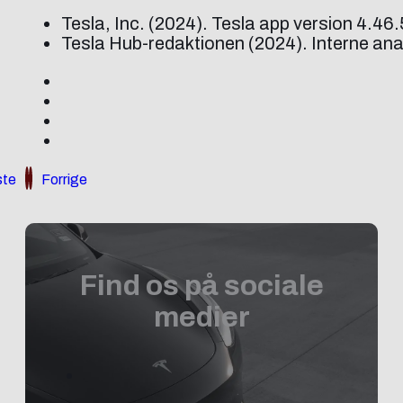
Tesla, Inc. (2024). Tesla app version 4.4
Tesla Hub-redaktionen (2024). Interne ana
te
Forrige
Find os på sociale
medier