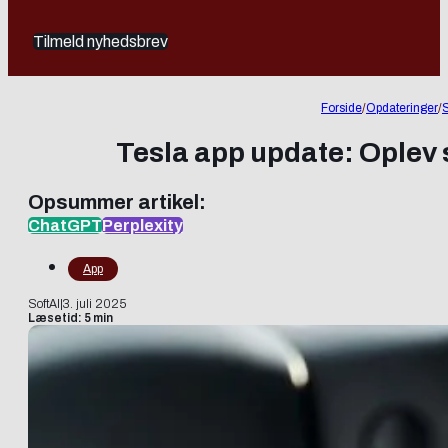
Tilmeld nyhedsbrev
Forside
/
Opdateringer
/
Tesla app update: Oplev s
Opsummer artikel:
ChatGPT
Perplexity
App
SoftAI
|
3. juli 2025
Læsetid: 5 min