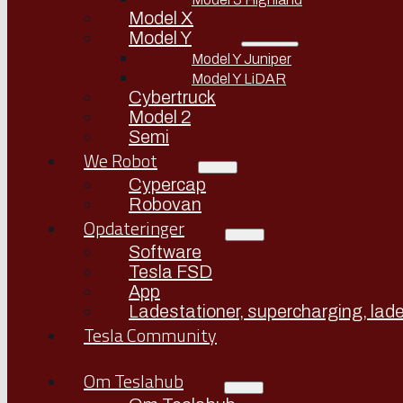
Model X
Model Y
Model Y Juniper
Model Y LiDAR
Cybertruck
Model 2
Semi
We Robot
Cypercap
Robovan
Opdateringer
Software
Tesla FSD
App
Ladestationer, supercharging, lade
Tesla Community
Om Teslahub