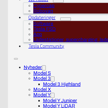
Cypercap
Robovan
Opdateringer
Software
Tesla FSD
App
Ladestationer, supercharging, lad
Tesla Community
Nyheder
Model S
Model 3
Model 3 Highland
Model X
Model Y
Model Y Juniper
Model Y LiDAR