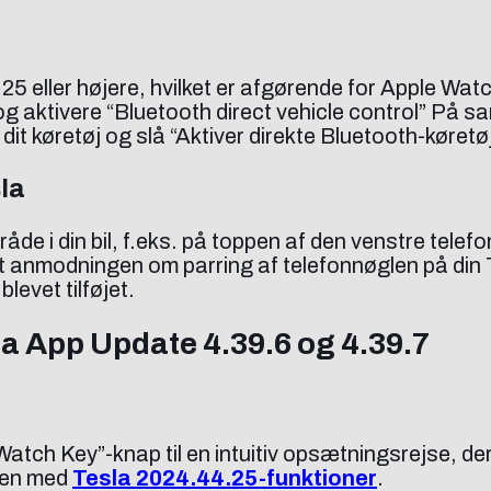
.25 eller højere, hvilket er afgørende for Apple Wa
ne og aktivere “Bluetooth direct vehicle control” På
 dit køretøj og slå “Aktiver direkte Bluetooth-køretøj
la
de i din bil, f.eks. på toppen af den venstre telefo
t anmodningen om parring af telefonnøglen på din T
levet tilføjet.
la App Update 4.39.6 og 4.39.7
ch Key”-knap til en intuitiv opsætningsrejse, der 
eden med
Tesla 2024.44.25-funktioner
.