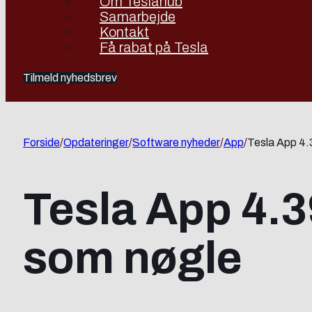
Om Teslahub
Samarbejde
Kontakt
Få rabat på Tesla
Tilmeld nyhedsbrev
Forside
/
Opdateringer
/
Software nyheder
/
App
/
Tesla App 4.
Tesla App 4.3
som nøgle