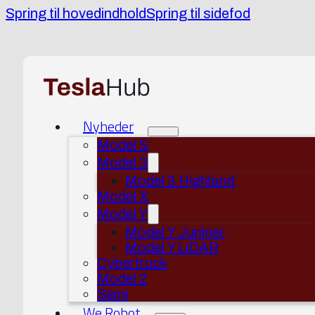
Spring til hovedindhold
Spring til sidefod
Nyheder
Model S
Model 3
Model 3 Highland
Model X
Model Y
Model Y Juniper
Model Y LiDAR
Cybertruck
Model 2
Semi
We Robot