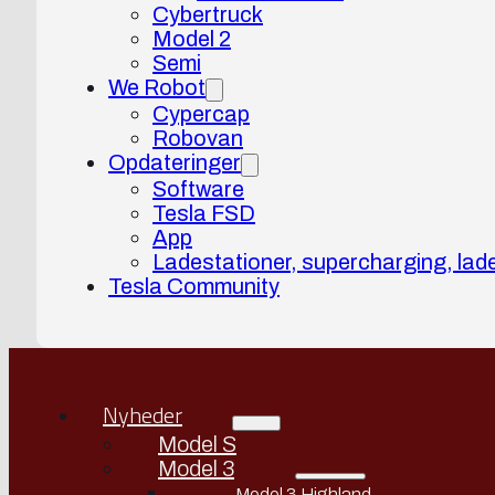
Cybertruck
Model 2
Semi
We Robot
Cypercap
Robovan
Opdateringer
Software
Tesla FSD
App
Ladestationer, supercharging, lad
Tesla Community
Nyheder
Model S
Model 3
Model 3 Highland