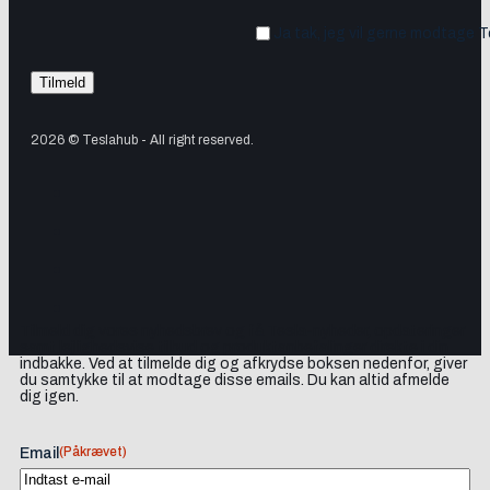
Ja tak, jeg vil gerne modtage 
2026 © Teslahub - All right reserved.
Tilmeld dig vores nyhedsbrev og få Tesla-nyheder, opdateringer
samt lejlighedsvise tilbud og produktanbefalinger direkte i din
indbakke. Ved at tilmelde dig og afkrydse boksen nedenfor, giver
du samtykke til at modtage disse emails. Du kan altid afmelde
dig igen.
(Påkrævet)
Email