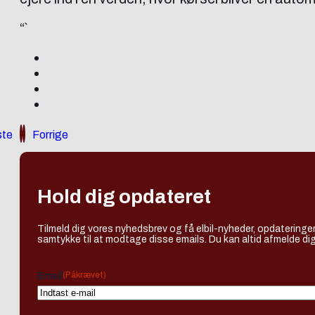
“`
te
Forrige
Hold dig opdateret
Tilmeld dig vores nyhedsbrev og få elbil-nyheder, opdateringer
samtykke til at modtage disse emails. Du kan altid afmelde dig
(Påkrævet)
Email