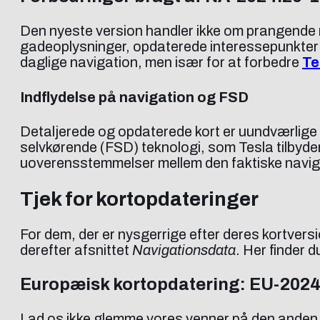
Den nyeste version handler ikke om prangende n
gadeoplysninger, opdaterede interessepunkter 
daglige navigation, men især for at forbedre
Te
Indflydelse på navigation og FSD
Detaljerede og opdaterede kort er uundværlige f
selvkørende (FSD) teknologi, som Tesla tilbyder.
uoverensstemmelser mellem den faktiske navigat
Tjek for kortopdateringer
For dem, der er nysgerrige efter deres kortversio
derefter afsnittet
Navigationsdata
. Her finder 
Europæisk kortopdatering: EU-202
Lad os ikke glemme vores venner på den anden 