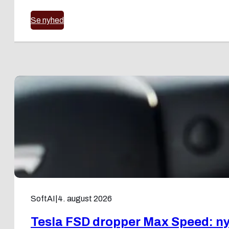
Se nyhed
SoftAI
|
4. august 2026
Tesla FSD dropper Max Speed: ny f