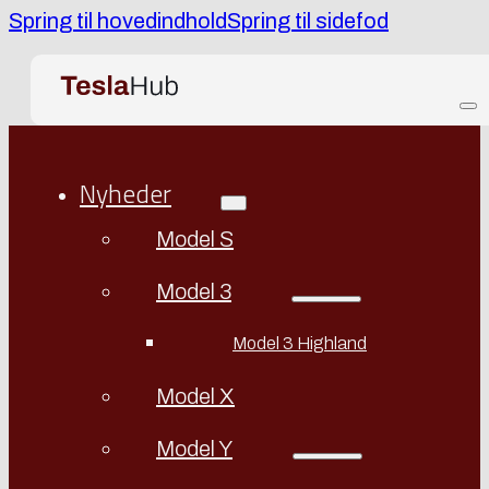
Spring til hovedindhold
Spring til sidefod
Nyheder
Model S
Model 3
Model 3 Highland
Model X
Model Y