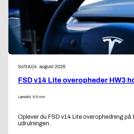
SoftAI
|
4. august 2026
FSD v14 Lite overopheder HW3 ho
Læsetid: 6:9 min
Oplever du FSD v14 Lite overophedning på H
udrulningen.