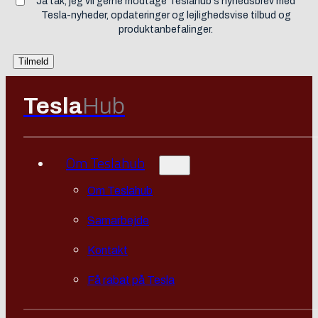
Ja tak, jeg vil gerne modtage Teslahub's nyhedsbrev med
Tesla-nyheder, opdateringer og lejlighedsvise tilbud og
produktanbefalinger.
Tesla
Hub
Om Teslahub
Om Teslahub
Samarbejde
Kontakt
Få rabat på Tesla