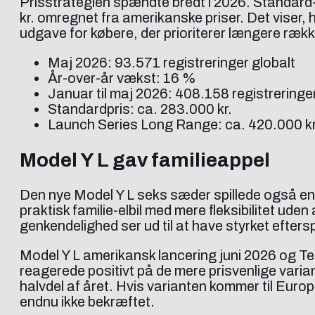
Prisstrategien spændte bredt i 2026. Standard
kr. omregnet fra amerikanske priser. Det viser, 
udgave for købere, der prioriterer længere rækk
Maj 2026: 93.571 registreringer globalt
År-over-år vækst: 16 %
Januar til maj 2026: 408.158 registreringe
Standardpris: ca. 283.000 kr.
Launch Series Long Range: ca. 420.000 kr
Model Y L gav familieappel
Den nye Model Y L seks sæder spillede også en c
praktisk familie-elbil med mere fleksibilitet ude
genkendelighed ser ud til at have styrket efters
Model Y L amerikansk lancering juni 2026 og Te
reagerede positivt på de mere prisvenlige varia
halvdel af året. Hvis varianten kommer til Euro
endnu ikke bekræftet.