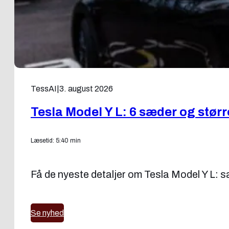
TessAI
|
3. august 2026
Tesla Model Y L: 6 sæder og stør
Læsetid: 5:40 min
Få de nyeste detaljer om Tesla Model Y L: sæ
Se nyhed