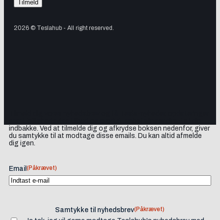
2026 © Teslahub - All right reserved.
Tilmeld dig vores nyhedsbrev og få Tesla-nyheder, opdateringer
samt lejlighedsvise tilbud og produktanbefalinger direkte i din
indbakke. Ved at tilmelde dig og afkrydse boksen nedenfor, giver
du samtykke til at modtage disse emails. Du kan altid afmelde
dig igen.
(Påkrævet)
Email
(Påkrævet)
Samtykke til nyhedsbrev