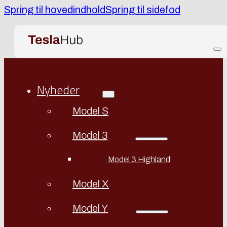
Spring til hovedindhold
Spring til sidefod
Nyheder
Model S
Model 3
Model 3 Highland
Model X
Model Y