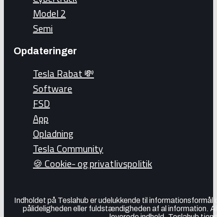
Model 2
Semi
Opdateringer
Tesla Rabat 💸
Software
FSD
App
Opladning
Tesla Community
🍪 Cookie- og privatlivspolitik
Indholdet på Teslahub er udelukkende til informationsformål
pålideligheden eller fuldstændigheden af al information. A
leverede indhold. Teslahub tjene