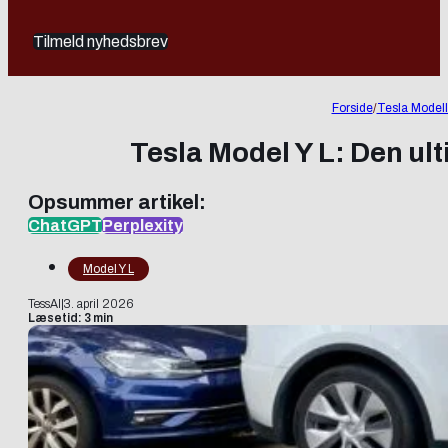
Tilmeld nyhedsbrev
Forside
/
Tesla Modell
Tesla Model Y L: Den ul
Opsummer artikel:
ChatGPT
Perplexity
Model Y L
TessAI
|
3. april 2026
Læsetid: 3 min