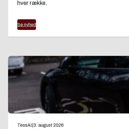
hver række.
Se nyhed
TessAI
|
3. august 2026