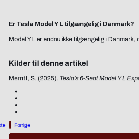
Er Tesla Model Y L tilgængelig i Danmark?
Model Y L er endnu ikke tilgængelig i Danmark, o
Kilder til denne artikel
Merritt, S. (2025).
Tesla’s 6-Seat Model Y L Exp
te
Forrige