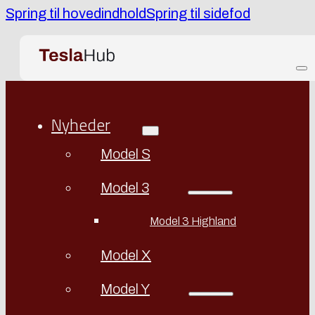
Spring til hovedindhold
Spring til sidefod
Nyheder
Model S
Model 3
Model 3 Highland
Model X
Model Y