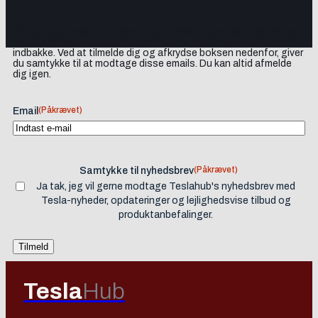
Tilmeld dig vores nyhedsbrev og få Tesla-nyheder, opdateringer
samt lejlighedsvise tilbud og produktanbefalinger direkte i din
indbakke. Ved at tilmelde dig og afkrydse boksen nedenfor, giver
du samtykke til at modtage disse emails. Du kan altid afmelde
dig igen.
(Påkrævet)
Email
(Påkrævet)
Samtykke til nyhedsbrev
Ja tak, jeg vil gerne modtage Teslahub's nyhedsbrev med
Tesla-nyheder, opdateringer og lejlighedsvise tilbud og
produktanbefalinger.
Tesla
Hub