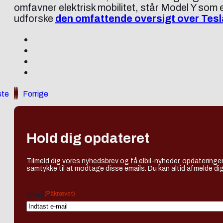
omfavner elektrisk mobilitet, står Model Y som et
udforske
den omfattende oversigt over Tesl
te
Forrige
Hold dig opdateret
Tilmeld dig vores nyhedsbrev og få elbil-nyheder, opdateringer
samtykke til at modtage disse emails. Du kan altid afmelde dig
(Påkrævet)
Email