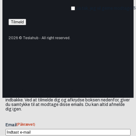
Ja tak, jeg vil gerne modtage 
2026 © Teslahub - All right reserved.
Tilmeld dig vores nyhedsbrev og få Tesla-nyheder, opdateringer
samt lejlighedsvise tilbud og produktanbefalinger direkte i din
indbakke. Ved at tilmelde dig og afkrydse boksen nedenfor, giver
du samtykke til at modtage disse emails. Du kan altid afmelde
dig igen.
(Påkrævet)
Email