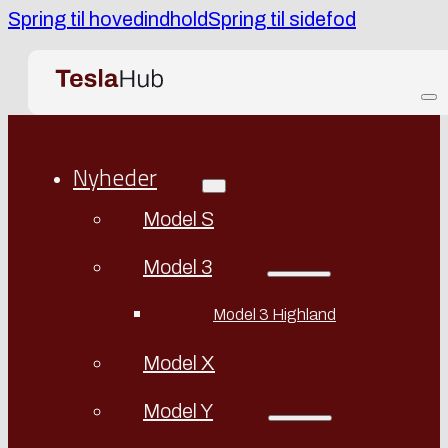
Spring til hovedindhold
Spring til sidefod
Nyheder
Model S
Model 3
Model 3 Highland
Model X
Model Y