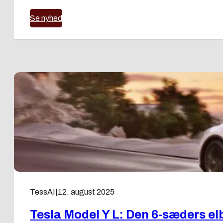
Se nyhed
TessAI
|
12. august 2025
Tesla Model Y L: Den 6-sæders elb