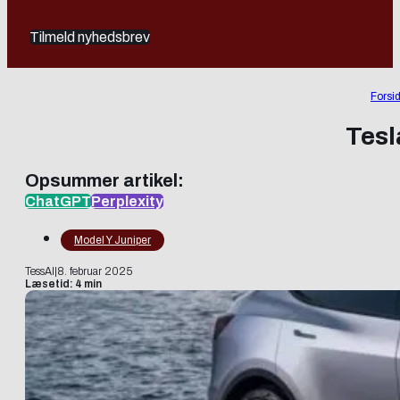
Tilmeld nyhedsbrev
Forsi
Tesl
Opsummer artikel:
ChatGPT
Perplexity
Model Y Juniper
TessAI
|
8. februar 2025
Læsetid: 4 min