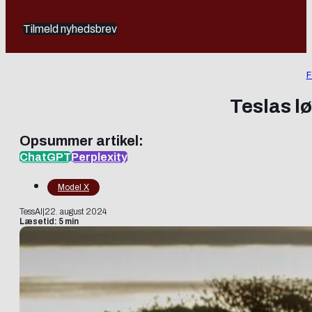
Tilmeld nyhedsbrev
F
Teslas l
Opsummer artikel:
ChatGPT
Perplexity
Model X
TessAI
|
22. august 2024
Læsetid: 5 min