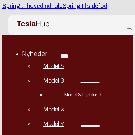
Spring til hovedindhold
Spring til sidefod
Nyheder
Model S
Model 3
Model 3 Highland
Model X
Model Y