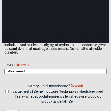
Tilmeld dig vores nyhedsbrev og få Tesla-nyheder, opdateringer
samt lejlighedsvise tilbud og produktanbefalinger direkte i din
indbakke. Ved at tilmelde dig og afkrydse boksen nedenfor, giver
du samtykke til at modtage disse emails. Du kan altid afmelde
dig igen.
(Påkrævet)
Email
(Påkrævet)
Samtykke til nyhedsbrev
Ja tak, jeg vil gerne modtage Teslahub's nyhedsbrev med
Tesla-nyheder, opdateringer og lejlighedsvise tilbud og
produktanbefalinger.