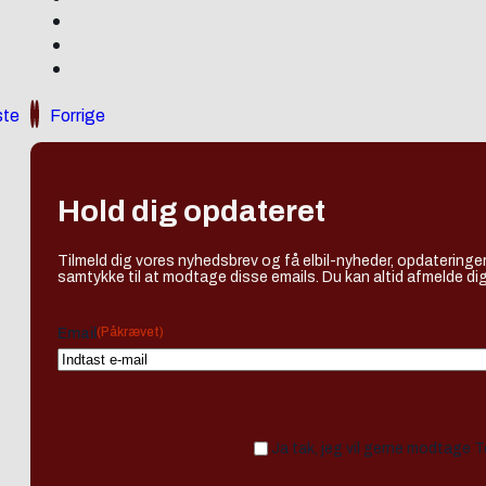
te
Forrige
Hold dig opdateret
Tilmeld dig vores nyhedsbrev og få elbil-nyheder, opdateringer
samtykke til at modtage disse emails. Du kan altid afmelde dig
(Påkrævet)
Email
Ja tak, jeg vil gerne modtage 