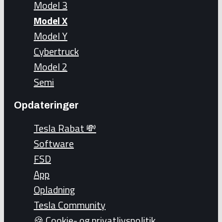
Model 3
Model X
Model Y
Cybertruck
Model 2
Semi
Opdateringer
Tesla Rabat 💸
Software
FSD
App
Opladning
Tesla Community
🍪 Cookie- og privatlivspolitik