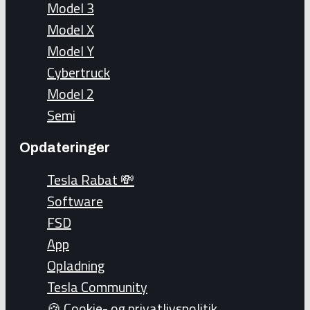
Model 3
Model X
Model Y
Cybertruck
Model 2
Semi
Opdateringer
Tesla Rabat 💸
Software
FSD
App
Opladning
Tesla Community
🍪 Cookie- og privatlivspolitik