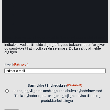
Tilmeld dig vores nyhedsbrev og få Tesla-nyheder, opdateringer
samt lejlighedsvise tilbud og produktanbefalinger direkte i din
indbakke. Ved at tilmelde dig og afkrydse boksen nedenfor, giver
du samtykke til at modtage disse emails. Du kan altid afmelde
dig igen.
(Påkrævet)
Email
(Påkrævet)
Samtykke til nyhedsbrev
Ja tak, jeg vil gerne modtage Teslahub's nyhedsbrev med
Tesla-nyheder, opdateringer og lejlighedsvise tilbud og
produktanbefalinger.