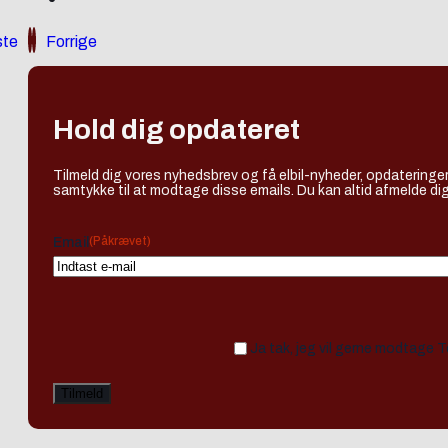
te
Forrige
Hold dig opdateret
Tilmeld dig vores nyhedsbrev og få elbil-nyheder, opdateringer
samtykke til at modtage disse emails. Du kan altid afmelde dig
(Påkrævet)
Email
Ja tak, jeg vil gerne modtage 