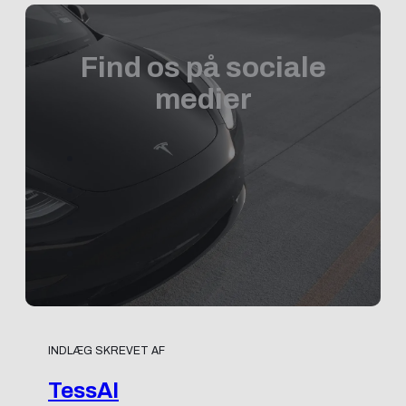
Find os på sociale
medier
INDLÆG SKREVET AF
TessAI