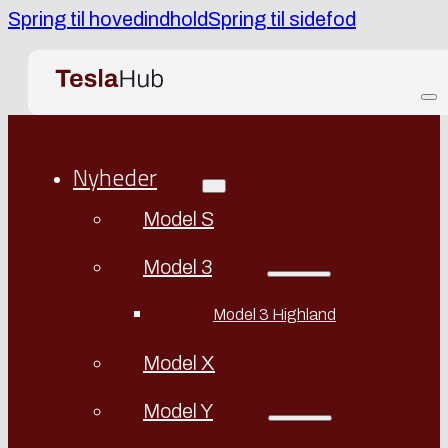
Spring til hovedindhold
Spring til sidefod
Nyheder
Model S
Model 3
Model 3 Highland
Model X
Model Y