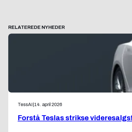
RELATEREDE NYHEDER
TessAI
|
14. april 2026
Forstå Teslas strikse videresalg