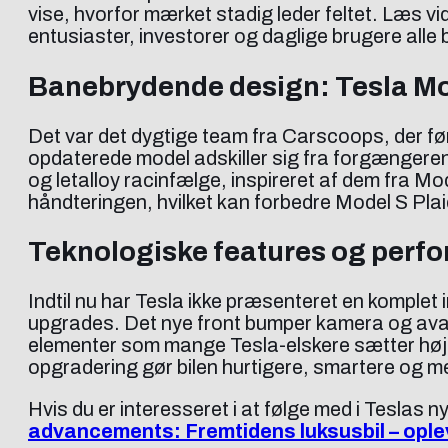
vise, hvorfor mærket stadig leder feltet. Læs 
entusiaster, investorer og daglige brugere a
Banebrydende design: Tesla Mod
Det var det dygtige team fra Carscoops, der fø
opdaterede model adskiller sig fra forgængeren
og letalloy racinfælge, inspireret af dem fra 
håndteringen, hvilket kan forbedre Model S Pla
Teknologiske features og perfo
Indtil nu har Tesla ikke præsenteret en komplet
upgrades. Det nye front bumper kamera og avan
elementer som mange Tesla-elskere sætter højt
opgradering gør bilen hurtigere, smartere og m
Hvis du er interesseret i at følge med i Teslas n
advancements: Fremtidens luksusbil – oplev 