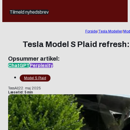
Tilmeld nyhedsbrev
Forside
/
Tesla Modeller
/
Mod
Tesla Model S Plaid refres
Opsummer artikel:
ChatGPT
Perplexity
Model S Plaid
TessAI
|
22. maj 2025
Læsetid: 5 min