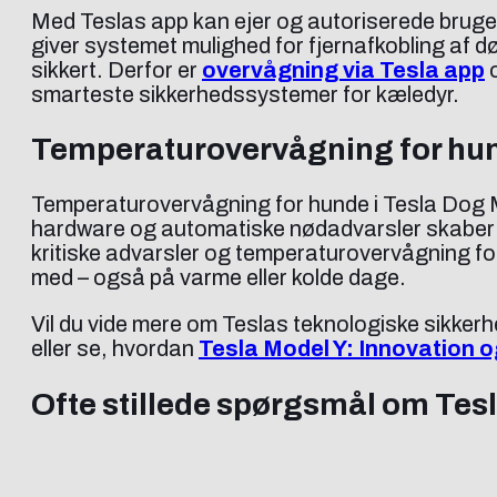
Med Teslas app kan ejer og autoriserede brugere
giver systemet mulighed for fjernafkobling af dø
sikkert. Derfor er
overvågning via Tesla app
o
smarteste sikkerhedssystemer for kæledyr.
Temperaturovervågning for hund
Temperaturovervågning for hunde i Tesla Dog M
hardware og automatiske nødadvarsler skaber en 
kritiske advarsler og temperaturovervågning for
med – også på varme eller kolde dage.
Vil du vide mere om Teslas teknologiske sikke
eller se, hvordan
Tesla Model Y: Innovation og
Ofte stillede spørgsmål om Te