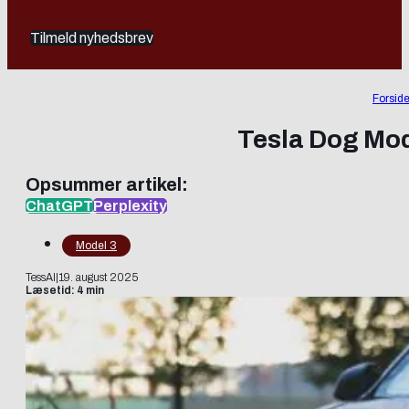
Tilmeld nyhedsbrev
Forsid
Tesla Dog Mod
Opsummer artikel:
ChatGPT
Perplexity
Model 3
TessAI
|
19. august 2025
Læsetid: 4 min