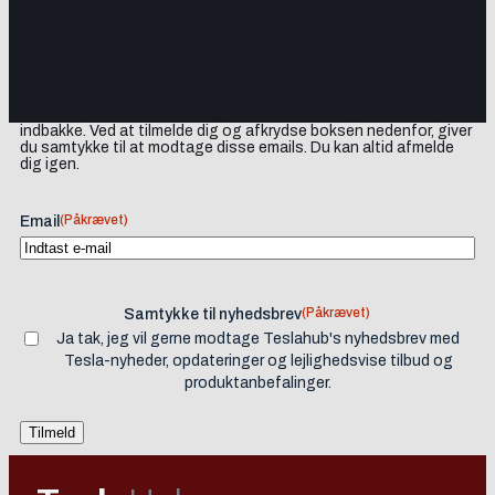
Tilmeld dig vores nyhedsbrev og få Tesla-nyheder, opdateringer
samt lejlighedsvise tilbud og produktanbefalinger direkte i din
indbakke. Ved at tilmelde dig og afkrydse boksen nedenfor, giver
du samtykke til at modtage disse emails. Du kan altid afmelde
dig igen.
(Påkrævet)
Email
(Påkrævet)
Samtykke til nyhedsbrev
Ja tak, jeg vil gerne modtage Teslahub's nyhedsbrev med
Tesla-nyheder, opdateringer og lejlighedsvise tilbud og
produktanbefalinger.