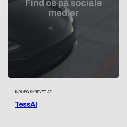
Find os på sociale
medier
INDLÆG SKREVET AF
TessAI