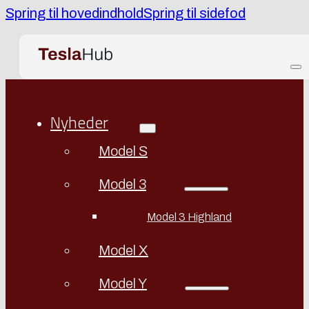
Spring til hovedindhold
Spring til sidefod
Nyheder
Model S
Model 3
Model 3 Highland
Model X
Model Y