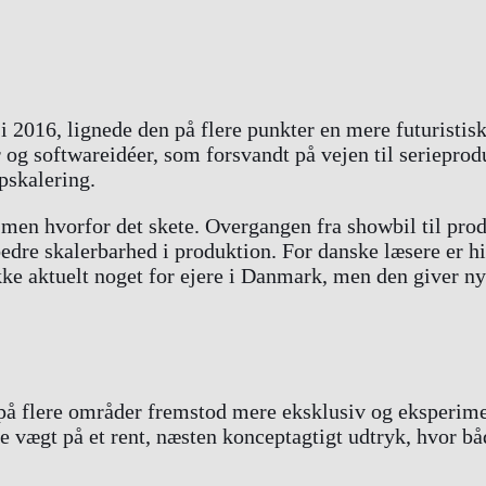
i 2016, lignede den på flere punkter en mere futuristis
 og softwareidéer, som forsvandt på vejen til seriepro
pskalering.
t, men hvorfor det skete. Overgangen fra showbil til pr
re skalerbarhed i produktion. For danske læsere er his
kke aktuelt noget for ejere i Danmark, men den giver nyt
r på flere områder fremstod mere eksklusiv og eksperim
e vægt på et rent, næsten konceptagtigt udtryk, hvor bå