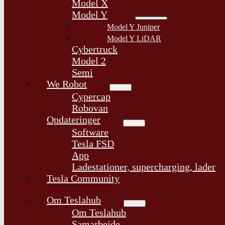
Model X
Model Y
Model Y Juniper
Model Y LiDAR
Cybertruck
Model 2
Semi
We Robot
Cypercap
Robovan
Opdateringer
Software
Tesla FSD
App
Ladestationer, supercharging, lader
Tesla Community
Om Teslahub
Om Teslahub
Samarbejde