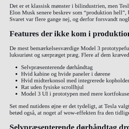
Det er et klassisk mønster i bilindustrien, men Te
Elon Musk senere beskrev som “produktion hell”, ble
Svaret var flere gange nej, og derfor forsvandt nog
Features der ikke kom i produktio
De mest bemærkelsesværdige Model 3 prototypefunk
luksuriøst og særpræget præg. Flere af dem kræved
Selvpræsenterende dørhåndtag
Hvid kabine og hvide paneler i dørene
Hvid midterkonsol med integrerede kopholder
Rat uden fysiske scrollhjul
Model 3 UI i prototypen med mere kortfokuse
Set med nutidens øjne er det tydeligt, at Tesla valg
betød også, at noget af wow-effekten fra den tidlig
Selvpræsenterende dørhåndtag dr