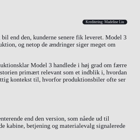
Kreditering: Madeline Liu
k bil end den, kunderne senere fik leveret. Model 3
duktion, og netop de ændringer siger meget om
oduktionsklar Model 3 handlede i høj grad om færre
torien primært relevant som et indblik i, hvordan
tig kontekst til, hvorfor produktionsbiler ofte ser
enterende end den version, som nåede ud til
de kabine, betjening og materialevalg signalerede