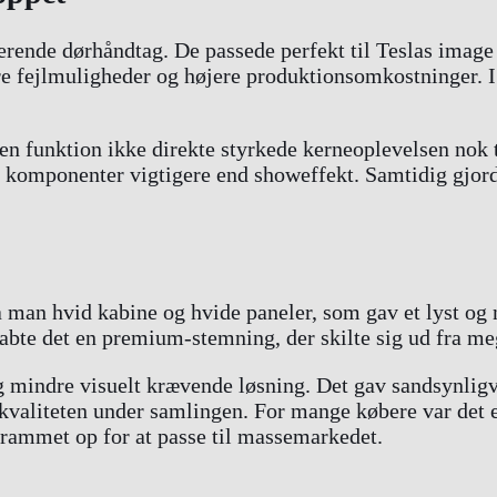
erende dørhåndtag. De passede perfekt til Teslas image
ere fejlmuligheder og højere produktionsomkostninger. I
s en funktion ikke direkte styrkede kerneoplevelsen nok 
e komponenter vigtigere end showeffekt. Samtidig gjord
så man hvid kabine og hvide paneler, som gav et lyst 
bte det en premium-stemning, der skilte sig ud fra meg
g mindre visuelt krævende løsning. Det gav sandsynlig
i kvaliteten under samlingen. For mange købere var det 
rammet op for at passe til massemarkedet.