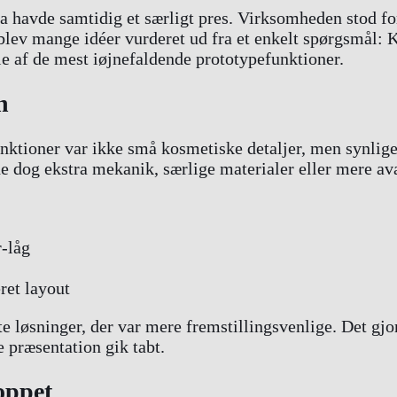
sla havde samtidig et særligt pres. Virksomheden stod 
v mange idéer vurderet ud fra et enkelt spørgsmål: Kan 
le af de mest iøjnefaldende prototypefunktioner.
n
tioner var ikke små kosmetiske detaljer, men synlige
e dog ekstra mekanik, særlige materialer eller mere av
-låg
ret layout
te løsninger, der var mere fremstillingsvenlige. Det gjor
e præsentation gik tabt.
oppet