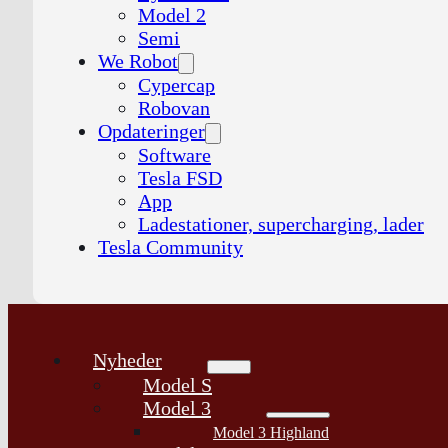
Model 2
Semi
We Robot
Cypercap
Robovan
Opdateringer
Software
Tesla FSD
App
Ladestationer, supercharging, lader
Tesla Community
Nyheder
Model S
Model 3
Model 3 Highland