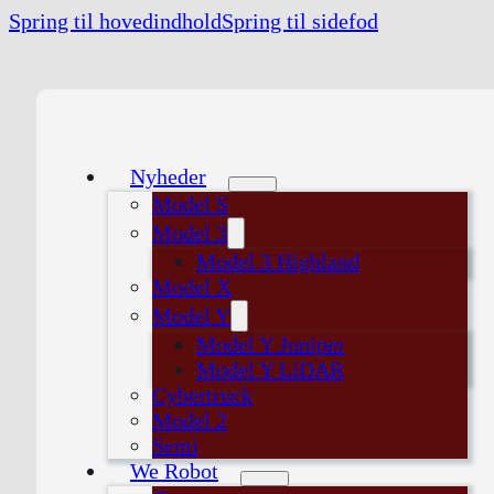
Spring til hovedindhold
Spring til sidefod
Nyheder
Model S
Model 3
Model 3 Highland
Model X
Model Y
Model Y Juniper
Model Y LiDAR
Cybertruck
Model 2
Semi
We Robot