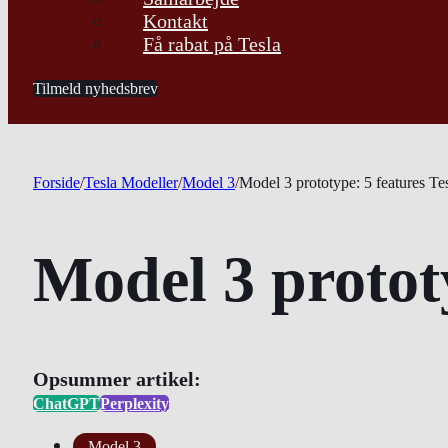
Kontakt
Få rabat på Tesla
Tilmeld nyhedsbrev
Forside
/
Tesla Modeller
/
Model 3
/
Model 3 prototype: 5 features Te
Model 3 protot
Opsummer artikel:
ChatGPT
Perplexity
Model 3