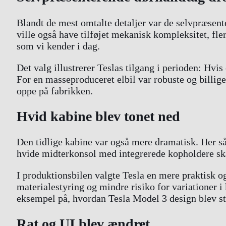
Blandt de mest omtalte detaljer var de selvpræsent
ville også have tilføjet mekanisk kompleksitet, fl
som vi kender i dag.
Det valg illustrerer Teslas tilgang i perioden: Hvi
For en masseproduceret elbil var robuste og billig
oppe på fabrikken.
Hvid kabine blev tonet ned
Den tidlige kabine var også mere dramatisk. Her 
hvide midterkonsol med integrerede kopholdere ska
I produktionsbilen valgte Tesla en mere praktisk o
materialestyring og mindre risiko for variationer 
eksempel på, hvordan Tesla Model 3 design blev st
Rat og UI blev ændret