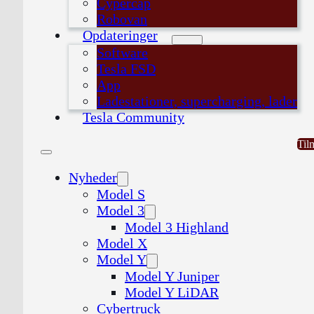
Cypercap
Robovan
Opdateringer
Software
Tesla FSD
App
Ladestationer, supercharging, lader
Tesla Community
Til
Nyheder
Model S
Model 3
Model 3 Highland
Model X
Model Y
Model Y Juniper
Model Y LiDAR
Cybertruck