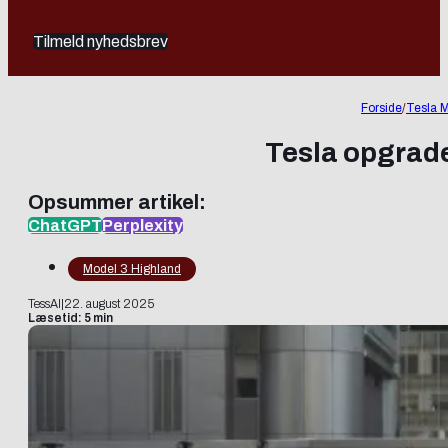
Tilmeld nyhedsbrev
Forside
/
Tesla M
Tesla opgrade
Opsummer artikel:
ChatGPT
Perplexity
Model 3 Highland
TessAI
|
22. august 2025
Læsetid: 5 min