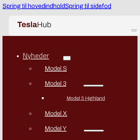
Spring til hovedindhold
Spring til sidefod
Nyheder
Model S
Model 3
Model 3 Highland
Model X
Model Y