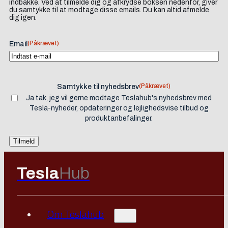
indbakke. Ved at tilmelde dig og afkrydse boksen nedenfor, giver
du samtykke til at modtage disse emails. Du kan altid afmelde
dig igen.
(Påkrævet)
Email
(Påkrævet)
Samtykke til nyhedsbrev
Ja tak, jeg vil gerne modtage Teslahub's nyhedsbrev med
Tesla-nyheder, opdateringer og lejlighedsvise tilbud og
produktanbefalinger.
Tesla
Hub
Om Teslahub