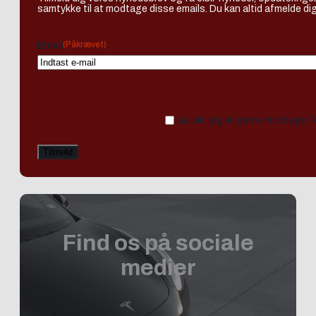
samtykke til at modtage disse emails. Du kan altid afmelde dig
(Påkrævet)
Email
Ja tak, jeg vil gerne modtage 
Find os på sociale
medier