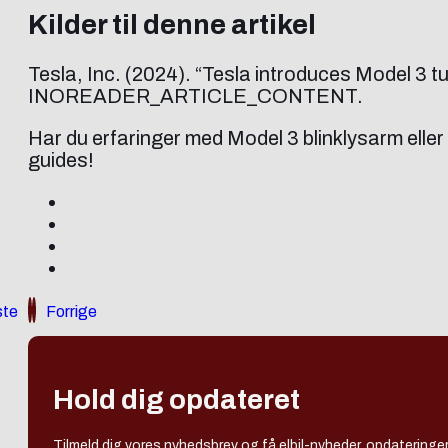
Kilder til denne artikel
Tesla, Inc. (2024). “Tesla introduces Model 3 tur
INOREADER_ARTICLE_CONTENT.
Har du erfaringer med Model 3 blinklysarm eller 
guides!
te
Forrige
Hold dig opdateret
Tilmeld dig vores nyhedsbrev og få elbil-nyheder, opdateringer