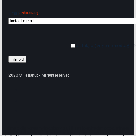
(Påkrævet)
Email
Ja tak, jeg vil gerne modtage 
2026 © Teslahub - All right reserved.
Tilmeld dig vores nyhedsbrev og få Tesla-nyheder, opdateringer
samt lejlighedsvise tilbud og produktanbefalinger direkte i din