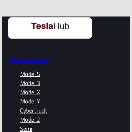
Tesla nyheder
Model S
Model 3
Model X
Model Y
Cybertruck
Model 2
Semi