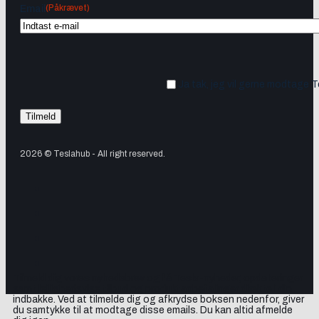
(Påkrævet)
Email
Ja tak, jeg vil gerne modtage 
2026 © Teslahub - All right reserved.
Tilmeld dig vores nyhedsbrev og få Tesla-nyheder, opdateringer
samt lejlighedsvise tilbud og produktanbefalinger direkte i din
indbakke. Ved at tilmelde dig og afkrydse boksen nedenfor, giver
du samtykke til at modtage disse emails. Du kan altid afmelde