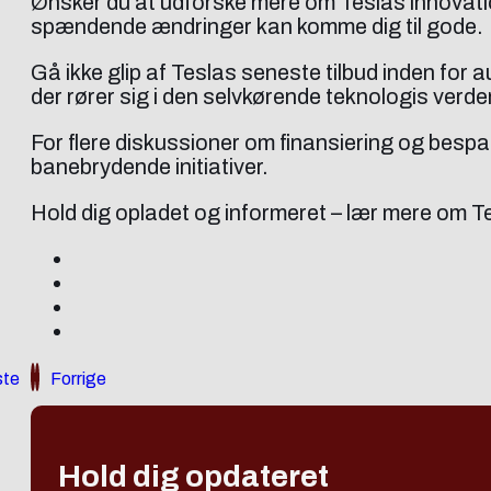
Ønsker du at udforske mere om Teslas innovat
spændende ændringer kan komme dig til gode.
Gå ikke glip af Teslas seneste tilbud inden for
der rører sig i den selvkørende teknologis verde
For flere diskussioner om finansiering og bespa
banebrydende initiativer.
Hold dig opladet og informeret – lær mere om 
te
Forrige
Hold dig opdateret