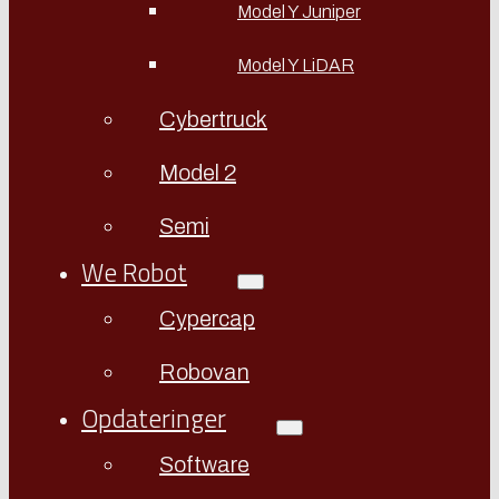
Model Y Juniper
Model Y LiDAR
Cybertruck
Model 2
Semi
We Robot
Cypercap
Robovan
Opdateringer
Software