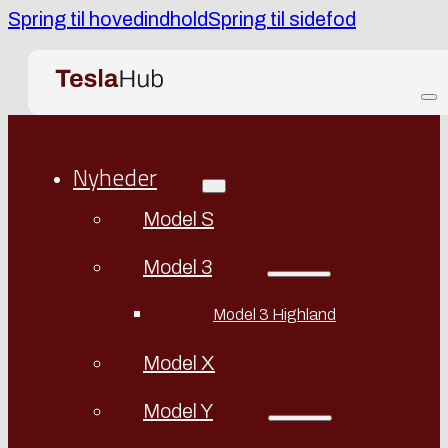
Spring til hovedindhold
Spring til sidefod
Nyheder
Model S
Model 3
Model 3 Highland
Model X
Model Y