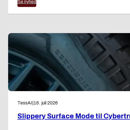
Se nyhed
TessAI
|
16. juli 2026
Slippery Surface Mode til Cybert