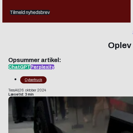
Tilmeld nyhedsbrev
Oplev
Opsummer artikel:
ChatGPT
Perplexity
Cybertruck
TessAI
|
26. oktober 2024
Læsetid: 3 min