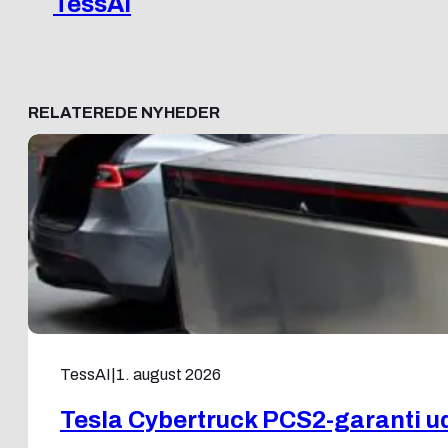
TessAI
RELATEREDE NYHEDER
TessAI
|
1. august 2026
Tesla Cybertruck PCS2-garanti udv