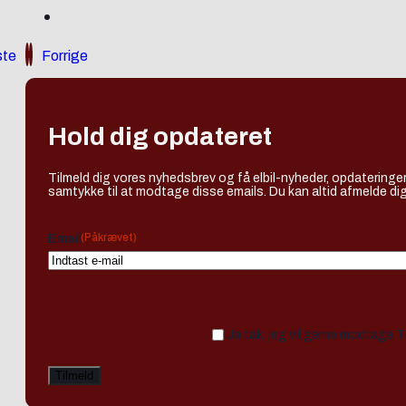
te
Forrige
Hold dig opdateret
Tilmeld dig vores nyhedsbrev og få elbil-nyheder, opdateringer
samtykke til at modtage disse emails. Du kan altid afmelde dig
(Påkrævet)
Email
Ja tak, jeg vil gerne modtage 