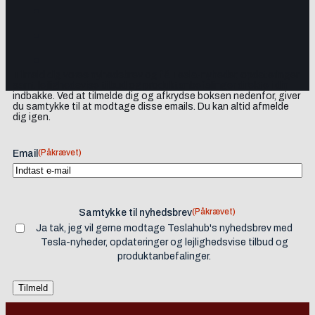
Tilmeld dig vores nyhedsbrev og få Tesla-nyheder, opdateringer
samt lejlighedsvise tilbud og produktanbefalinger direkte i din
indbakke. Ved at tilmelde dig og afkrydse boksen nedenfor, giver
du samtykke til at modtage disse emails. Du kan altid afmelde
dig igen.
(Påkrævet)
Email
(Påkrævet)
Samtykke til nyhedsbrev
Ja tak, jeg vil gerne modtage Teslahub's nyhedsbrev med
Tesla-nyheder, opdateringer og lejlighedsvise tilbud og
produktanbefalinger.