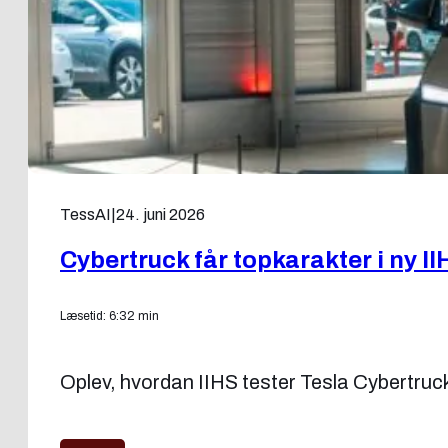
TessAI
|
24. juni 2026
Cybertruck får topkarakter i ny II
Læsetid: 6:32 min
Oplev, hvordan IIHS tester Tesla Cybertruck