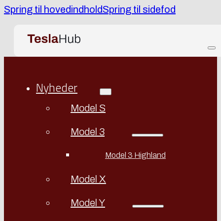
Spring til hovedindhold
Spring til sidefod
Nyheder
Model S
Model 3
Model 3 Highland
Model X
Model Y