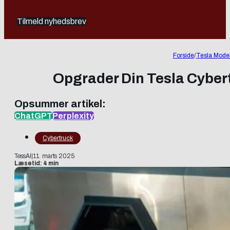
Tilmeld nyhedsbrev
Forside
/
Tesla Model
Opgrader Din Tesla Cyber
Opsummer artikel:
ChatGPT
Perplexity
Cybertruck
TessAI
|
11. marts 2025
Læsetid: 4 min