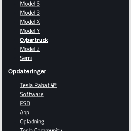
Model S
Model 3
Model X
Model Y
Cybertruck
Model 2
Semi
Opdateringer
Tesla Rabat 💸
Software
FSD
App
Opladning
Tesla Community