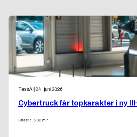
TessAI
|
24. juni 2026
Cybertruck får topkarakter i ny II
Læsetid: 6:32 min