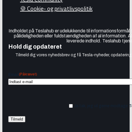
🍪 Cookie- og privatlivspolitik
Indholdet på Teslahub er udelukkende til informationsformål
pålideligheden eller fuldstændigheden af al information. A
leverede indhold. Teslahub tjene
Hold dig opdateret
Tilmeld dig vores nyhedsbrev og få Tesla-nyheder, opdateringer
(Påkrævet)
Email
Ja tak, jeg vil gerne modtage 