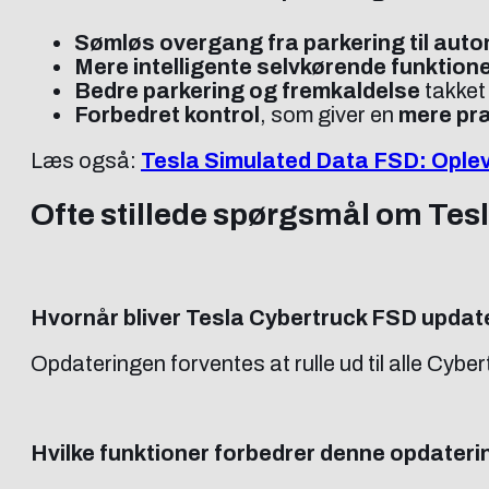
Sømløs overgang fra parkering til aut
Mere intelligente selvkørende funktion
Bedre parkering og fremkaldelse
takket
Forbedret kontrol
, som giver en
mere præ
Læs også:
Tesla Simulated Data FSD: Ople
Ofte stillede spørgsmål om Tes
Hvornår bliver Tesla Cybertruck FSD updat
Opdateringen forventes at rulle ud til alle Cybe
Hvilke funktioner forbedrer denne opdateri