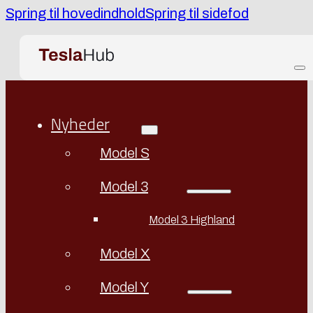
Spring til hovedindhold
Spring til sidefod
Nyheder
Model S
Model 3
Model 3 Highland
Model X
Model Y