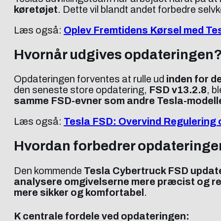
køretøjet
. Dette vil blandt andet forbedre sel
Læs også:
Oplev Fremtidens Kørsel med Tesl
Hvornår udgives opdateringen
Opdateringen forventes at rulle ud
inden for 
den seneste store opdatering,
FSD v13.2.8
, b
samme FSD-evner som andre Tesla-modell
Læs også:
Tesla FSD: Overvind Regulering 
Hvordan forbedrer opdateringe
Den kommende
Tesla Cybertruck FSD updat
analysere omgivelserne mere præcist og re
mere sikker og komfortabel
.
K centrale fordele ved opdateringen: