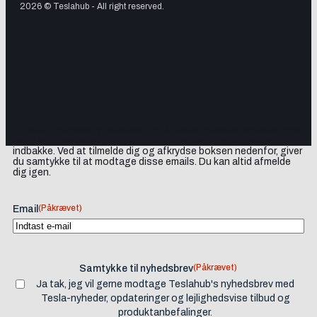
2026 © Teslahub - All right reserved.
Tilmeld dig vores nyhedsbrev og få Tesla-nyheder, opdateringer
samt lejlighedsvise tilbud og produktanbefalinger direkte i din
indbakke. Ved at tilmelde dig og afkrydse boksen nedenfor, giver
du samtykke til at modtage disse emails. Du kan altid afmelde
dig igen.
(Påkrævet)
Email
(Påkrævet)
Samtykke til nyhedsbrev
Ja tak, jeg vil gerne modtage Teslahub's nyhedsbrev med
Tesla-nyheder, opdateringer og lejlighedsvise tilbud og
produktanbefalinger.