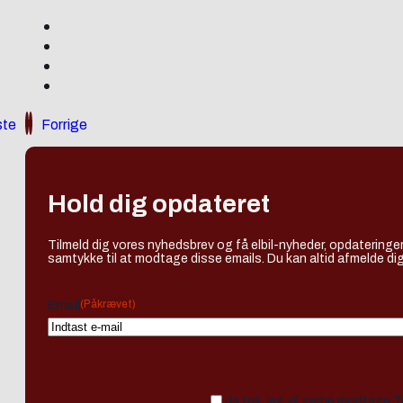
te
Forrige
Hold dig opdateret
Tilmeld dig vores nyhedsbrev og få elbil-nyheder, opdateringer
samtykke til at modtage disse emails. Du kan altid afmelde dig
(Påkrævet)
Email
Ja tak, jeg vil gerne modtage 