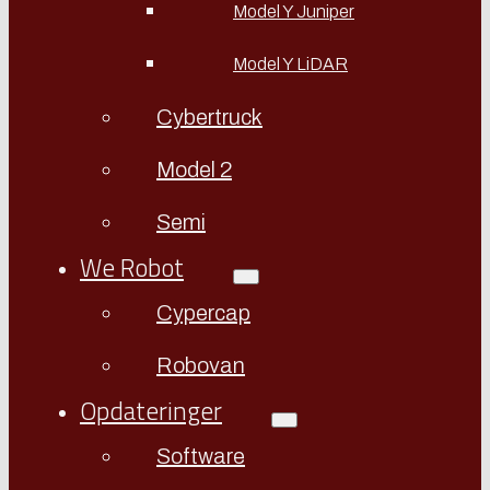
Model Y Juniper
Model Y LiDAR
Cybertruck
Model 2
Semi
We Robot
Cypercap
Robovan
Opdateringer
Software