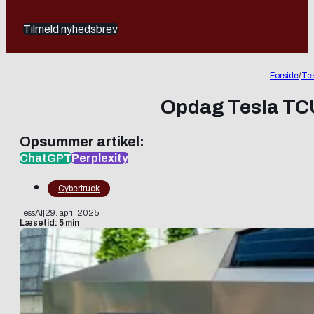
Tilmeld nyhedsbrev
Forside
/
Tes
Opdag Tesla TCU
Opsummer artikel:
ChatGPT
Perplexity
Cybertruck
TessAI
|
29. april 2025
Læsetid: 5 min