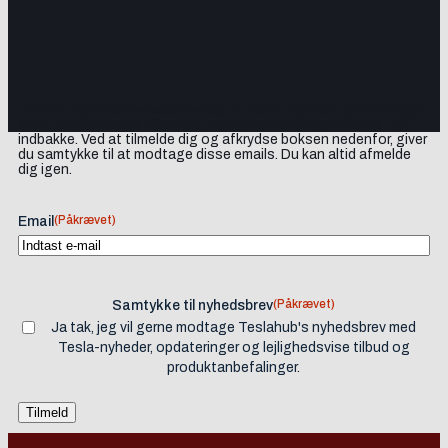
Tilmeld dig vores nyhedsbrev og få Tesla-nyheder, opdateringer
samt lejlighedsvise tilbud og produktanbefalinger direkte i din
indbakke. Ved at tilmelde dig og afkrydse boksen nedenfor, giver
du samtykke til at modtage disse emails. Du kan altid afmelde
dig igen.
(Påkrævet)
Email
(Påkrævet)
Samtykke til nyhedsbrev
Ja tak, jeg vil gerne modtage Teslahub's nyhedsbrev med
Tesla-nyheder, opdateringer og lejlighedsvise tilbud og
produktanbefalinger.