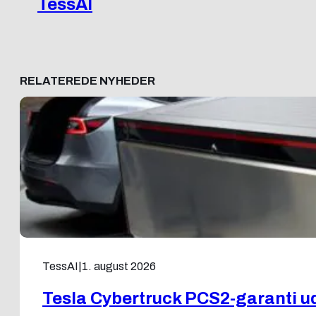
TessAI
RELATEREDE NYHEDER
TessAI
|
1. august 2026
Tesla Cybertruck PCS2-garanti udv