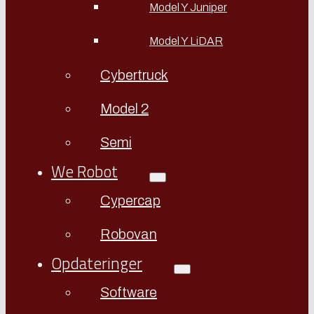
Model Y Juniper
Model Y LiDAR
Cybertruck
Model 2
Semi
We Robot
Cypercap
Robovan
Opdateringer
Software