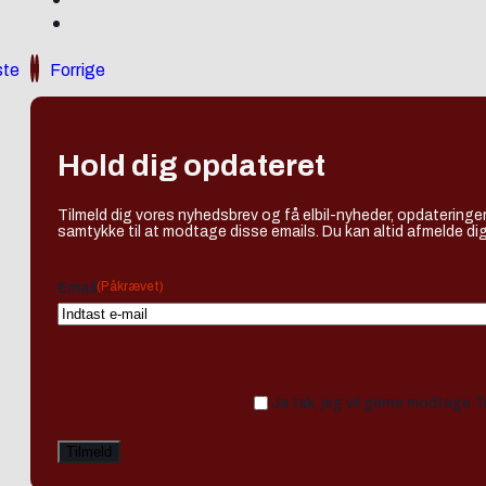
te
Forrige
Hold dig opdateret
Tilmeld dig vores nyhedsbrev og få elbil-nyheder, opdateringer
samtykke til at modtage disse emails. Du kan altid afmelde dig
(Påkrævet)
Email
Ja tak, jeg vil gerne modtage 