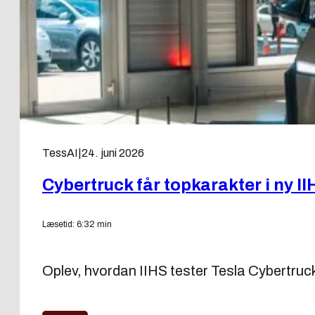
TessAI
|
24. juni 2026
Cybertruck får topkarakter i ny II
Læsetid: 6:32 min
Oplev, hvordan IIHS tester Tesla Cybertruck