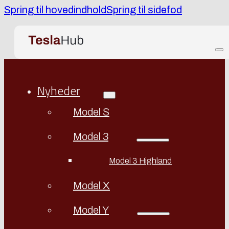
Spring til hovedindhold
Spring til sidefod
Nyheder
Model S
Model 3
Model 3 Highland
Model X
Model Y