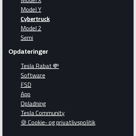
Model Y
Cybertruck
Model 2
Semi
Opdateringer
Tesla Rabat 💸
Software
FSD
App
Opladning
Tesla Community
🍪 Cookie- og privatlivspolitik