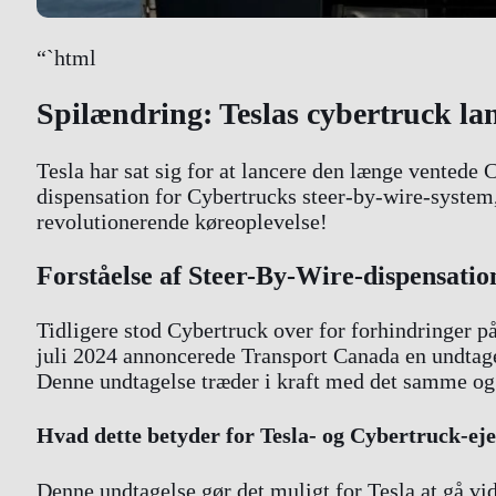
“`html
Spilændring: Teslas cybertruck la
Tesla har sat sig for at lancere den længe ventede
dispensation for Cybertrucks steer-by-wire-system, 
revolutionerende køreoplevelse!
Forståelse af Steer-By-Wire-dispensatio
Tidligere stod Cybertruck over for forhindringer p
juli 2024 annoncerede Transport Canada en undtagel
Denne undtagelse træder i kraft med det samme og g
Hvad dette betyder for Tesla- og Cybertruck-ej
Denne undtagelse gør det muligt for Tesla at gå vid