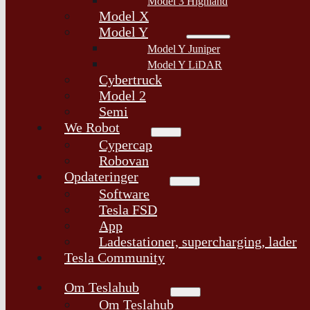
Model 3 Highland
Model X
Model Y
Model Y Juniper
Model Y LiDAR
Cybertruck
Model 2
Semi
We Robot
Cypercap
Robovan
Opdateringer
Software
Tesla FSD
App
Ladestationer, supercharging, lader
Tesla Community
Om Teslahub
Om Teslahub