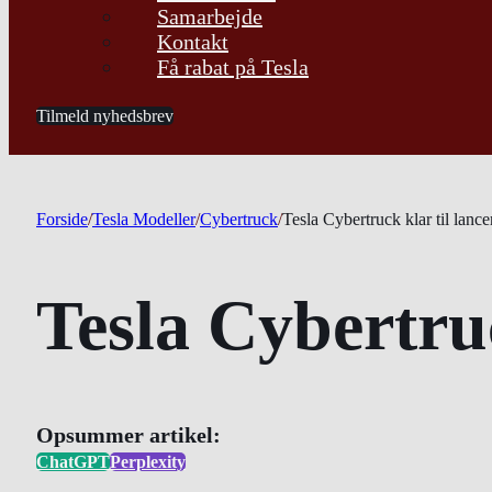
Samarbejde
Kontakt
Få rabat på Tesla
Tilmeld nyhedsbrev
Forside
/
Tesla Modeller
/
Cybertruck
/
Tesla Cybertruck klar til lanc
Tesla Cybertruc
Opsummer artikel:
ChatGPT
Perplexity