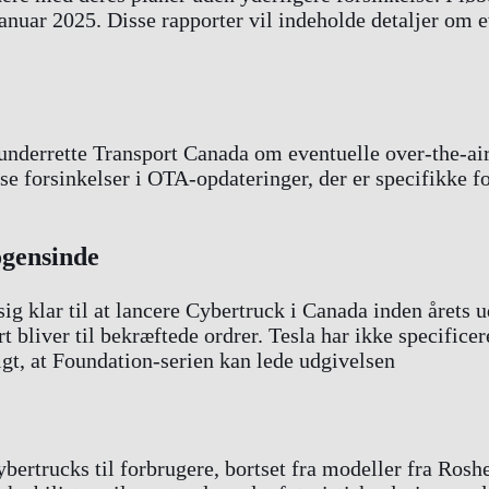
nuar 2025. Disse rapporter vil indeholde detaljer om eve
 underrette Transport Canada om eventuelle over-the-ai
ise forsinkelser i OTA-opdateringer, der er specifikke 
ogensinde
ig klar til at lancere Cybertruck i Canada inden årets u
rt bliver til bekræftede ordrer. Tesla har ikke specific
igt, at Foundation-serien kan lede udgivelsen
ybertrucks til forbrugere, bortset fra modeller fra Rosh