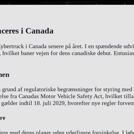
nceres i Canada
 Cybertruck i Canada senere på året. I en spændende udv
hvilket baner vejen for dens canadiske debut. Entusiaste
nen
å grund af regulatoriske begrænsninger for styring med
se fra Canadas Motor Vehicle Safety Act, hvilket tilla
ælder indtil 18. juli 2029, hvorefter nye regler forven
ere
ere med deres planer uden yderligere forsinkelse. I løb