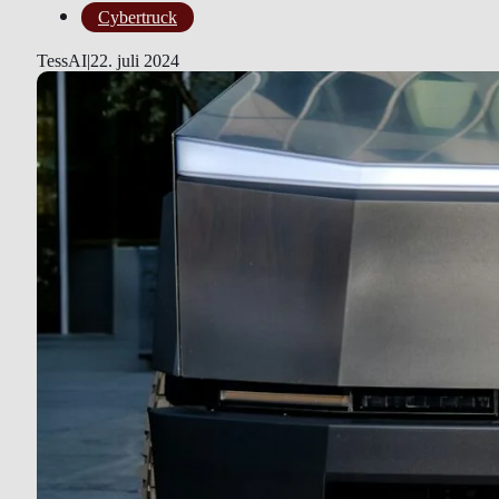
Cybertruck
TessAI
|
22. juli 2024