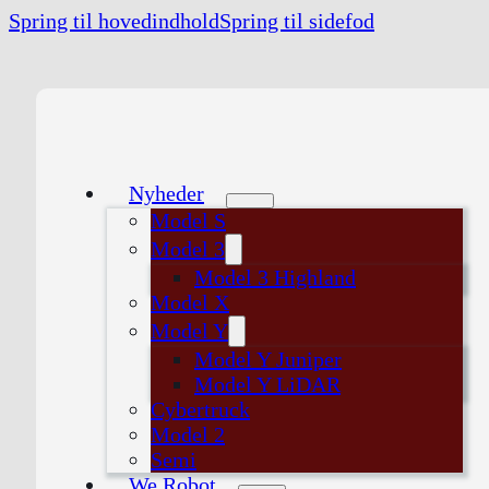
Spring til hovedindhold
Spring til sidefod
Nyheder
Model S
Model 3
Model 3 Highland
Model X
Model Y
Model Y Juniper
Model Y LiDAR
Cybertruck
Model 2
Semi
We Robot