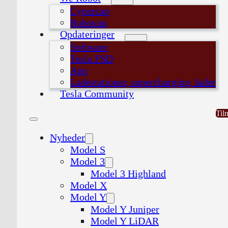
Cypercap
Robovan
Opdateringer
Software
Tesla FSD
App
Ladestationer, supercharging, lader
Tesla Community
Til
Nyheder
Model S
Model 3
Model 3 Highland
Model X
Model Y
Model Y Juniper
Model Y LiDAR