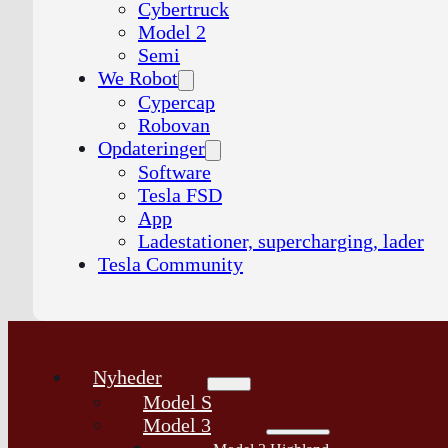
Cybertruck
Model 2
Semi
We Robot
Cypercap
Robovan
Opdateringer
Software
Tesla FSD
App
Ladestationer, supercharging, lader
Tesla Community
Nyheder
Model S
Model 3