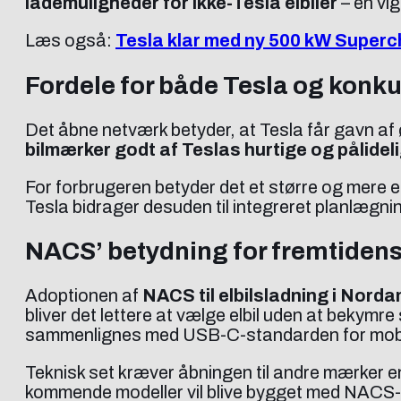
lademuligheder for ikke-Tesla elbiler
– en vig
Læs også:
Tesla klar med ny 500 kW Superch
Fordele for både Tesla og konk
Det åbne netværk betyder, at Tesla får gavn af
bilmærker godt af Teslas hurtige og pålidel
For forbrugeren betyder det et større og mere 
Tesla bidrager desuden til integreret planlægnin
NACS’ betydning for fremtidens
Adoptionen af
NACS til elbilsladning i Nord
bliver det lettere at vælge elbil uden at bekymre 
sammenlignes med USB-C-standarden for mobilo
Teknisk set kræver åbningen til andre mærker e
kommende modeller vil blive bygget med NACS-