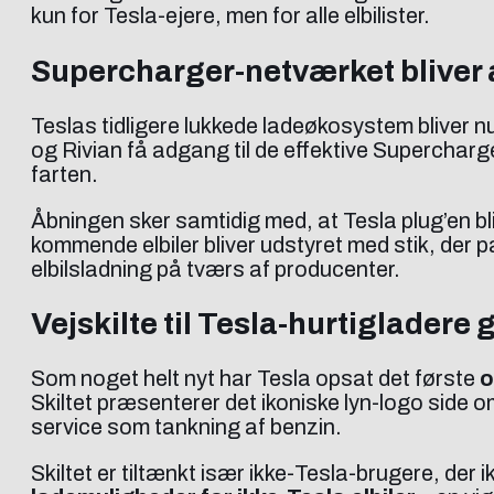
kun for Tesla-ejere, men for alle elbilister.
Supercharger-netværket bliver 
Teslas tidligere lukkede ladeøkosystem bliver n
og Rivian få adgang til de effektive Supercharg
farten.
Åbningen sker samtidig med, at Tesla plug’en b
kommende elbiler bliver udstyret med stik, der p
elbilsladning på tværs af producenter.
Vejskilte til Tesla-hurtigladere g
Som noget helt nyt har Tesla opsat det første
o
Skiltet præsenterer det ikoniske lyn-logo side 
service som tankning af benzin.
Skiltet er tiltænkt især ikke-Tesla-brugere, der