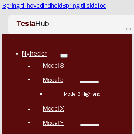
Spring til hovedindhold
Spring til sidefod
Nyheder
Model S
Model 3
Model 3 Highland
Model X
Model Y