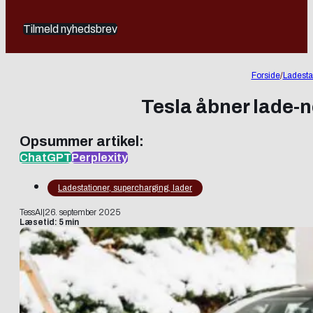
Tilmeld nyhedsbrev
Forside
/
Ladesta
Tesla åbner lade-ne
Opsummer artikel:
ChatGPT
Perplexity
Ladestationer, supercharging, lader
TessAI
|
26. september 2025
Læsetid: 5 min