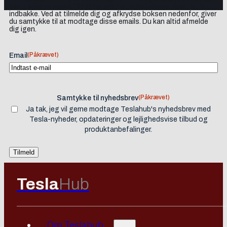
samt lejlighedsvise tilbud og produktanbefalinger direkte i din
indbakke. Ved at tilmelde dig og afkrydse boksen nedenfor, giver
du samtykke til at modtage disse emails. Du kan altid afmelde
dig igen.
(Påkrævet)
Email
(Påkrævet)
Samtykke til nyhedsbrev
Ja tak, jeg vil gerne modtage Teslahub's nyhedsbrev med
Tesla-nyheder, opdateringer og lejlighedsvise tilbud og
produktanbefalinger.
Tesla
Hub
Om Teslahub