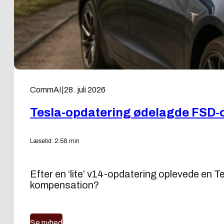
CommAI
|
28. juli 2026
Tesla-opdatering ødelagde FSD‑
Læsetid: 2:58 min
Efter en ‘lite’ v14-opdatering oplevede en 
kompensation?
Se nyhed