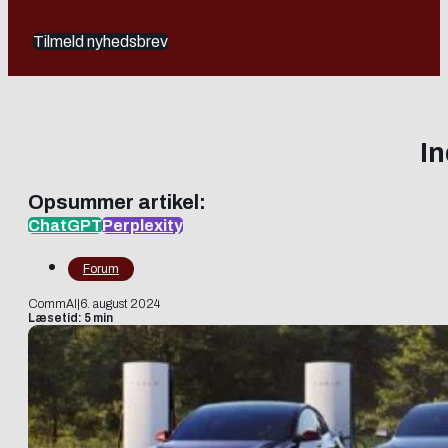
Tilmeld nyhedsbrev
In
Opsummer artikel:
ChatGPT
Perplexity
Forum
CommAI
|
6. august 2024
Læsetid: 5 min