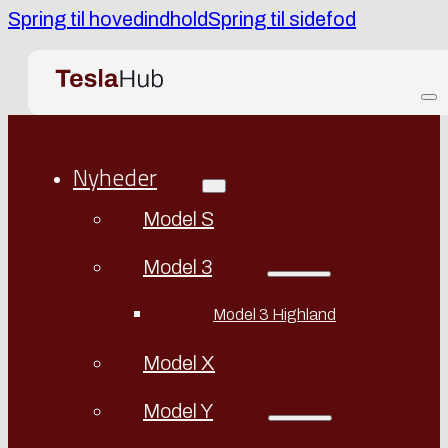
Spring til hovedindhold
Spring til sidefod
Nyheder
Model S
Model 3
Model 3 Highland
Model X
Model Y