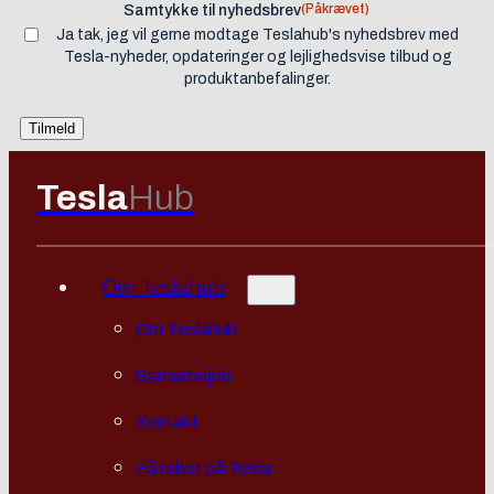
(Påkrævet)
Samtykke til nyhedsbrev
Ja tak, jeg vil gerne modtage Teslahub's nyhedsbrev med
Tesla-nyheder, opdateringer og lejlighedsvise tilbud og
produktanbefalinger.
Tesla
Hub
Om Teslahub
Om Teslahub
Samarbejde
Kontakt
Få rabat på Tesla