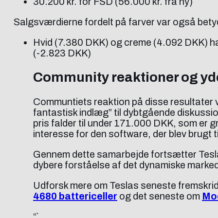
30.200 kr. for FSD (56.000 kr. fra ny)
Salgsværdierne fordelt på farver var også bety
Hvid (7.380 DKK) og creme (4.092 DKK) h
(-2.823 DKK)
Community reaktioner og yde
Communtiets reaktion på disse resultater 
fantastisk indlæg” til dybtgående diskussi
pris falder til under 171.000 DKK, som er
interesse for den software, der blev brugt ti
Gennem dette samarbejde fortsætter Tesla-
dybere forståelse af det dynamiske marked 
Udforsk mere om Teslas seneste fremskridt
4680 battericeller
og det seneste om
Mod
“`