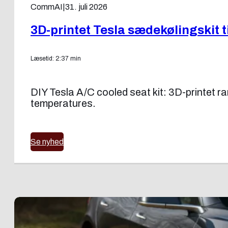
CommAI
|
31. juli 2026
3D-printet Tesla sædekølingskit 
Læsetid: 2:37 min
DIY Tesla A/C cooled seat kit: 3D-printet ram
temperatures.
Se nyhed