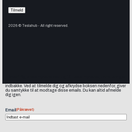
2026 © Teslahub - All right reserved.
Tilmeld dig vores nyhedsbrev og få Tesla-nyheder, opdateringer
samt lejlighedsvise tilbud og produktanbefalinger direkte i din
indbakke. Ved at tilmelde dig og afkrydse boksen nedenfor, giver
du samtykke til at modtage disse emails. Du kan altid afmelde
dig igen.
(Påkrævet)
Email