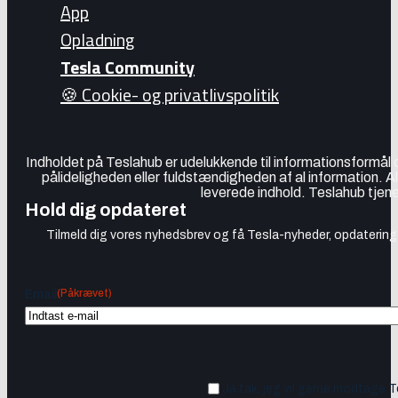
App
Opladning
Tesla Community
🍪 Cookie- og privatlivspolitik
Indholdet på Teslahub er udelukkende til informationsformål
pålideligheden eller fuldstændigheden af al information. A
leverede indhold. Teslahub tjene
Hold dig opdateret
Tilmeld dig vores nyhedsbrev og få Tesla-nyheder, opdateringer
(Påkrævet)
Email
Ja tak, jeg vil gerne modtage 