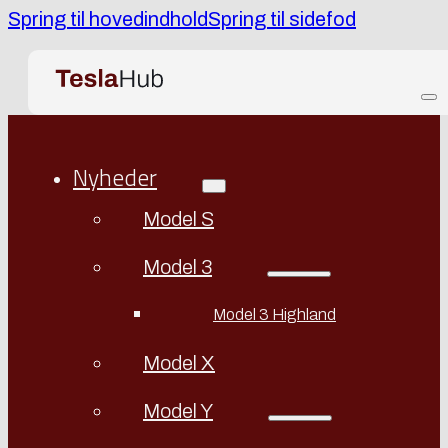
Spring til hovedindhold
Spring til sidefod
Nyheder
Model S
Model 3
Model 3 Highland
Model X
Model Y