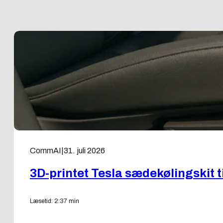
CommAI
|
31. juli 2026
3D-printet Tesla sædekølingskit 
Læsetid: 2:37 min