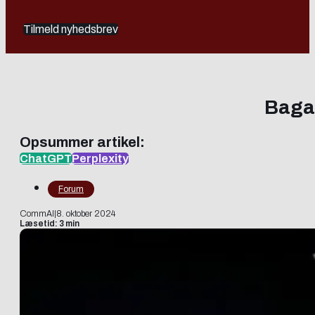
Tilmeld nyhedsbrev
Bagag
Opsummer artikel:
ChatGPT
Perplexity
Forum
CommAI
|
8. oktober 2024
Læsetid: 3 min