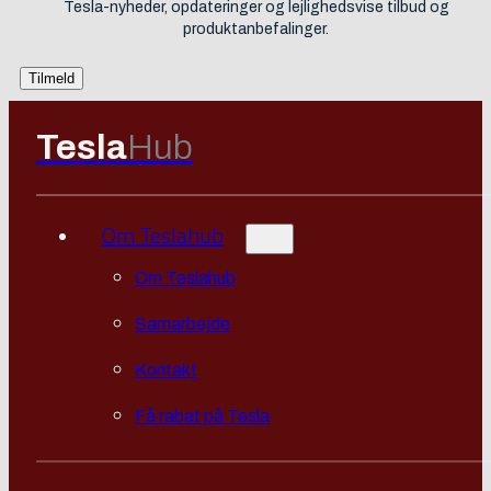
Tesla-nyheder, opdateringer og lejlighedsvise tilbud og
produktanbefalinger.
Tesla
Hub
Om Teslahub
Om Teslahub
Samarbejde
Kontakt
Få rabat på Tesla