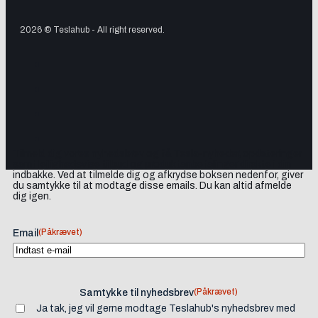
2026 © Teslahub - All right reserved.
Tilmeld dig vores nyhedsbrev og få Tesla-nyheder, opdateringer
samt lejlighedsvise tilbud og produktanbefalinger direkte i din
indbakke. Ved at tilmelde dig og afkrydse boksen nedenfor, giver
du samtykke til at modtage disse emails. Du kan altid afmelde
dig igen.
(Påkrævet)
Email
(Påkrævet)
Samtykke til nyhedsbrev
Ja tak, jeg vil gerne modtage Teslahub's nyhedsbrev med