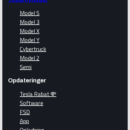
Model S
Model 3
Model X
Model Y
Cybertruck
Model 2
Semi
Opdateringer
Tesla Rabat 💸
Software
FSD
App
Opladning