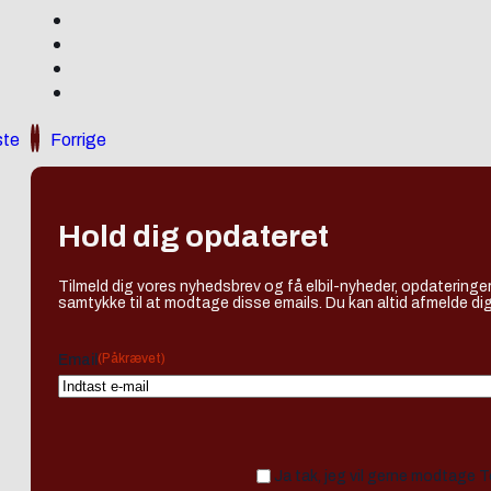
te
Forrige
Hold dig opdateret
Tilmeld dig vores nyhedsbrev og få elbil-nyheder, opdateringer
samtykke til at modtage disse emails. Du kan altid afmelde dig
(Påkrævet)
Email
Ja tak, jeg vil gerne modtage 