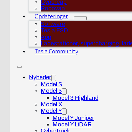
Cypercap
Robovan
Opdateringer
Software
Tesla FSD
App
Ladestationer, supercharging, lad
Tesla Community
Nyheder
Model S
Model 3
Model 3 Highland
Model X
Model Y
Model Y Juniper
Model Y LiDAR
Cybertruck