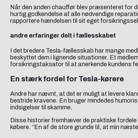
Når den anden chauffør blev præsenteret for dett
hurtig godkendelse af alle nødvendige reparatio
rapportere hændelsen til sit eget forsikringss
andre erfaringer delt i fællesskabet
I det bredere Tesla-fællesskab har mange med
beskyttet dem i lignende situationer. Et medlem f
forsikringstaksator til at anerkende kundens fe
En stærk fordel for Tesla-kørere
Andre har nævnt, at det er muligt at levere klar
bestride kravene. En bruger mindedes humoristis
indsigelser til skamme.
Disse historier fremhæver de praktiske fordele v
købere. “En af de store grunde til, at min næst