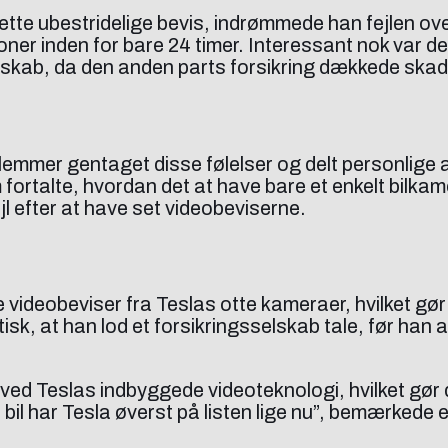
e ubestridelige bevis, indrømmede han fejlen over fo
ner inden for bare 24 timer. Interessant nok var de
elskab, da den anden parts forsikring dækkede skad
lemmer gentaget disse følelser og delt personlige
ortalte, hvordan det at have bare et enkelt bilkamera 
jl efter at have set videobeviserne.
e videobeviser fra Teslas otte kameraer, hvilket gør 
k, at han lod et forsikringsselskab tale, før han a
ed Teslas indbyggede videoteknologi, hvilket gør det
e bil har Tesla øverst på listen lige nu”, bemærkede