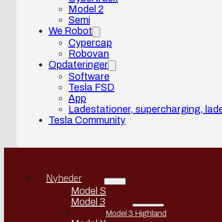
Model 2
Semi
We Robot
Cypercap
Robovan
Opdateringer
Software
Tesla FSD
App
Ladestationer, supercharging, lad
Tesla Community
Nyheder
Model S
Model 3
Model 3 Highland