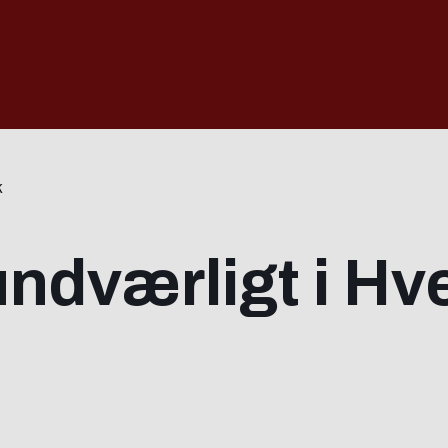
k
ndværligt i Hv