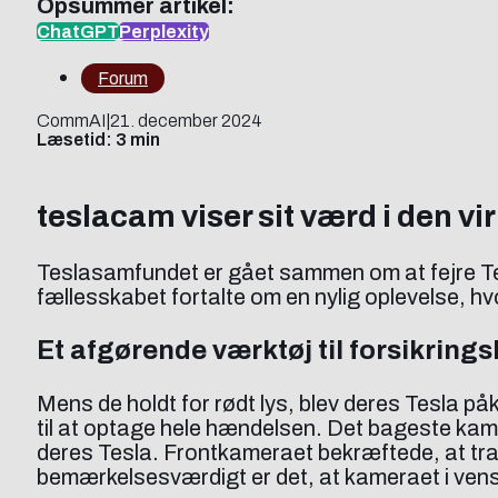
Opsummer artikel:
ChatGPT
Perplexity
Forum
CommAI
|
21. december 2024
Læsetid: 3 min
teslacam viser sit værd i den vi
Teslasamfundet er gået sammen om at fejre Tesl
fællesskabet fortalte om en nylig oplevelse, hv
Et afgørende værktøj til forsikring
Mens de holdt for rødt lys, blev deres Tesla p
til at optage hele hændelsen. Det bageste kamera 
deres Tesla. Frontkameraet bekræftede, at traf
bemærkelsesværdigt er det, at kameraet i venstre