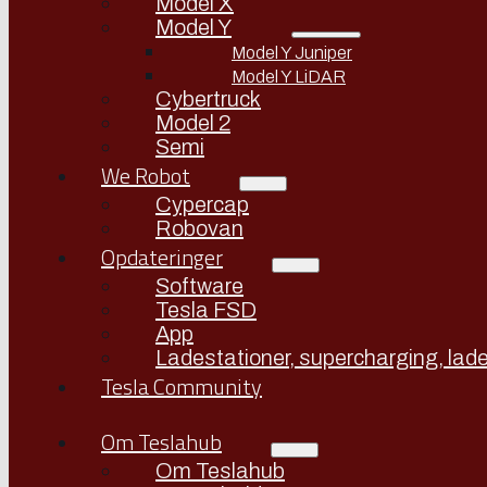
Model X
Model Y
Model Y Juniper
Model Y LiDAR
Cybertruck
Model 2
Semi
We Robot
Cypercap
Robovan
Opdateringer
Software
Tesla FSD
App
Ladestationer, supercharging, lade
Tesla Community
Om Teslahub
Om Teslahub