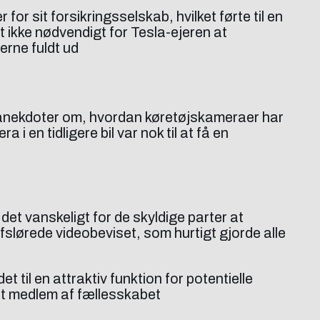
r sit forsikringsselskab, hvilket førte til en
t ikke nødvendigt for Tesla-ejeren at
erne fuldt ud
 anekdoter om, hvordan køretøjskameraer har
i en tidligere bil var nok til at få en
det vanskeligt for de skyldige parter at
fslørede videobeviset, som hurtigt gjorde alle
 til en attraktiv funktion for potentielle
 et medlem af fællesskabet