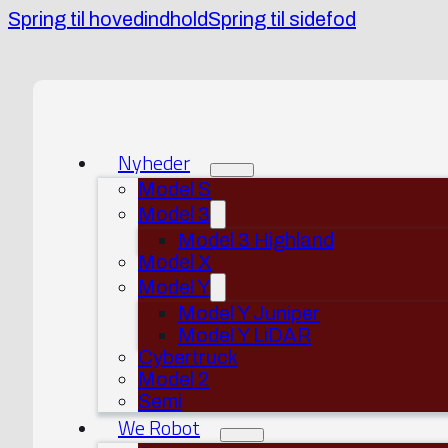
Spring til hovedindhold
Spring til sidefod
Nyheder
Model S
Model 3
Model 3 Highland
Model X
Model Y
Model Y Juniper
Model Y LiDAR
Cybertruck
Model 2
Semi
We Robot