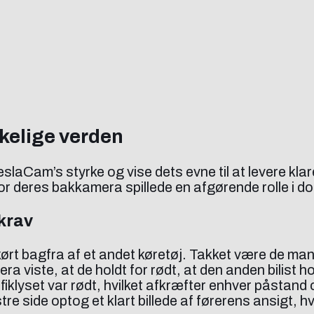
rkelige verden
aCam’s styrke og vise dets evne til at levere klare
or deres bakkamera spillede en afgørende rolle i do
skrav
åkørt bagfra af et andet køretøj. Takket være de m
viste, at de holdt for rødt, at den anden bilist hold
iklyset var rødt, hvilket afkræfter enhver påstand 
 side optog et klart billede af førerens ansigt, hv