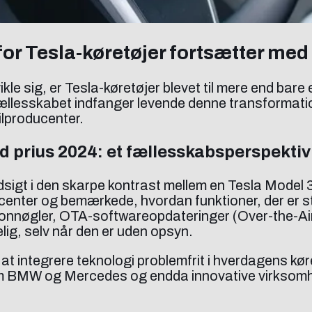
r Tesla-køretøjer fortsætter med 
le sig, er Tesla-køretøjer blevet til mere end bare e
 fællesskabet indfanger levende denne transforma
bilproducenter.
 prius 2024: et fællesskabsperspektiv
indsigt i den skarpe kontrast mellem en Tesla Mode
enter og bemærkede, hvordan funktioner, der er sta
elefonnøgler, OTA-softwareopdateringer (Over-the-A
lig, selv når den er uden opsyn.
 integrere teknologi problemfrit i hverdagens køre
 BMW og Mercedes og endda innovative virksomhe