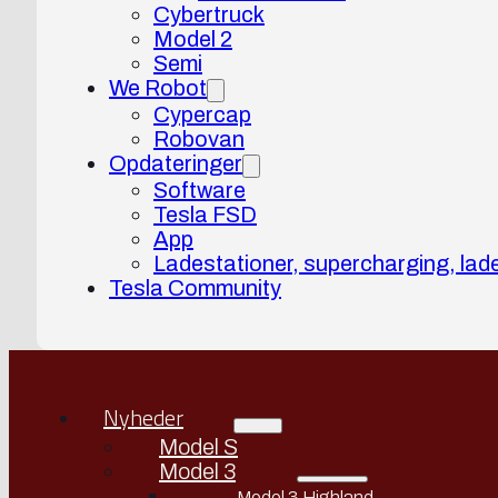
Cybertruck
Model 2
Semi
We Robot
Cypercap
Robovan
Opdateringer
Software
Tesla FSD
App
Ladestationer, supercharging, lad
Tesla Community
Nyheder
Model S
Model 3
Model 3 Highland