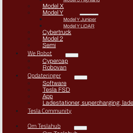
Model X
Model Y
Model Y Juniper
Model Y LiDAR
Cybertruck
Model 2
Semi
We Robot
Cypercap
Robovan
Opdateringer
Software
Tesla FSD
App
Ladestationer, supercharging, lade
Tesla Community
Om Teslahub