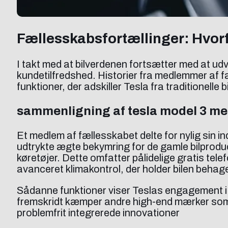
Fællesskabsfortællinger: Hvorfo
I takt med at bilverdenen fortsætter med at udvik
kundetilfredshed. Historier fra medlemmer af
funktioner, der adskiller Tesla fra traditionelle 
sammenligning af tesla model 3 med
Et medlem af fællesskabet delte for nylig sin 
udtrykte ægte bekymring for de gamle bilproduc
køretøjer. Dette omfatter pålidelige gratis t
avanceret klimakontrol, der holder bilen behage
Sådanne funktioner viser Teslas engagement i at
fremskridt kæmper andre high-end mærker som
problemfrit integrerede innovationer