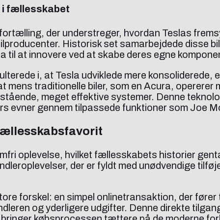
 i fællesskabet
fortælling, der understreger, hvordan Teslas fremsy
 bilproducenter. Historisk set samarbejdede disse
Tesla til at innovere ved at skabe deres egne kompone
terede i, at Tesla udviklede mere konsoliderede, e
 at mens traditionelle biler, som en Acura, opere
tstående, meget effektive systemer. Denne teknologis
rs evner gennem tilpassede funktioner som Joe Mode
fællesskabsfavorit
ri oplevelse, hvilket fællesskabets historier gent
leroplevelser, der er fyldt med unødvendige tilføj
e forskel: en simpel onlinetransaktion, der fører til
leren og yderligere udgifter. Denne direkte tilgang
ket bringer købsprocessen tættere på de moderne fo