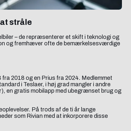
at stråle
lbiler – de repræsenterer et skift i teknologi og
tion og fremhæver ofte de bemærkelsesværdige
l 3 fra 2018 og en Prius fra 2024. Medlemmet
ndard i Teslaer, i høj grad mangler i andre
ir), en gratis mobilapp med ubegrænset brug og
oplevelser. På trods af de ti år lange
der som Rivian med at inkorporere disse