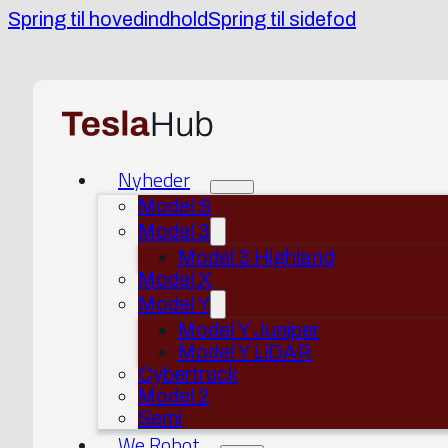
Spring til hovedindhold
Spring til sidefod
Nyheder
Model S
Model 3
Model 3 Highland
Model X
Model Y
Model Y Juniper
Model Y LiDAR
Cybertruck
Model 2
Semi
We Robot