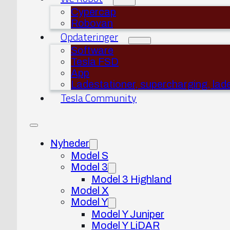
Cypercap
Robovan
Opdateringer
Software
Tesla FSD
App
Ladestationer, supercharging, lad
Tesla Community
Nyheder
Model S
Model 3
Model 3 Highland
Model X
Model Y
Model Y Juniper
Model Y LiDAR