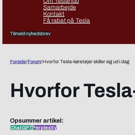
Om Teslahub
Samarbejde
Kontakt
Få rabat på Tesla
Tilmeld nyhedsbrev
Forside
/
Forum
/
Hvorfor Tesla-køretøjer skiller sig ud i dag
Hvorfor Tesla-
Opsummer artikel:
ChatGPT
Perplexity