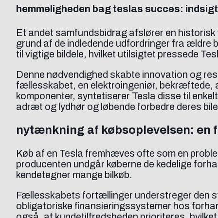
hemmeligheden bag teslas succes: indsigt
Et andet samfundsbidrag afslører en historisk 
grund af de indledende udfordringer fra ældre
til vigtige bildele, hvilket utilsigtet pressede 
Denne nødvendighed skabte innovation og resul
fællesskabet, en elektroingeniør, bekræftede,
komponenter, syntetiserer Tesla disse til enkel
adræt og lydhør og løbende forbedre deres bile
nytænkning af købsoplevelsen: en 
Køb af en Tesla fremhæves ofte som en problemf
producenten undgår køberne de kedelige forhand
kendetegner mange bilkøb.
Fællesskabets fortællinger understreger den stor
obligatoriske finansieringssystemer hos forhand
også, at kundetilfredsheden prioriteres, hvil