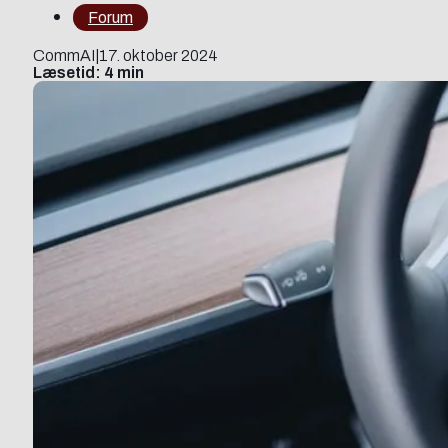
Forum
CommAI
|
17. oktober 2024
Læsetid: 4 min